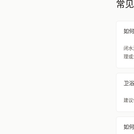
常见
如
闭水
理或
卫
建议
如