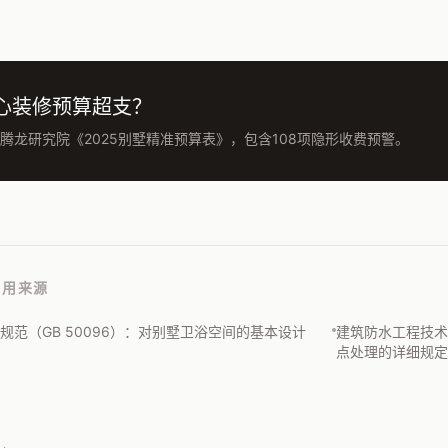
心装修预算超支？
腾龙研究院《2025别墅精准预算表》，包含108项隐形收费预警。
引用来源
规范（GB 50096）：对别墅卫浴空间的基本设计
建筑防水工程技术
点处理的详细规定