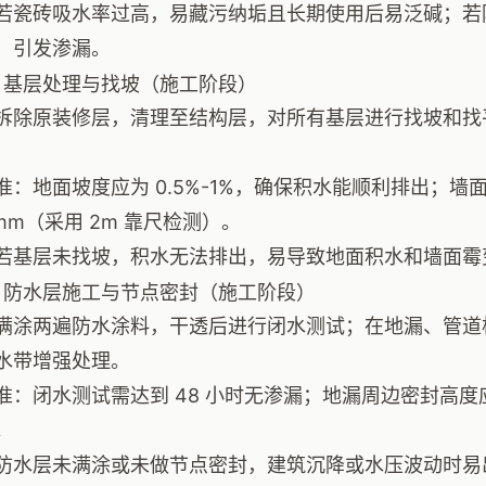
若瓷砖吸水率过高，易藏污纳垢且长期使用后易泛碱；若
，引发渗漏。
：基层处理与找坡（施工阶段）
拆除原装修层，清理至结构层，对所有基层进行找坡和找
准：地面坡度应为 0.5%-1%，确保积水能顺利排出；墙面
5mm（采用 2m 靠尺检测）。
若基层未找坡，积水无法排出，易导致地面积水和墙面霉
：防水层施工与节点密封（施工阶段）
满涂两遍防水涂料，干透后进行闭水测试；在地漏、管道
水带增强处理。
准：闭水测试需达到 48 小时无渗漏；地漏周边密封高度应
。
防水层未满涂或未做节点密封，建筑沉降或水压波动时易