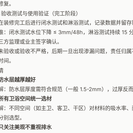
修复。
：验收测试与使用验证（完工阶段）
在装修完工后进行闭水测试和淋浴测试，记录数据并留存
准：闭水测试水位下降 ≤ 3mm/48h，淋浴测试持续 1
三方监理或业主签字确认。
未验收或验收不严格，后期一旦出现渗漏问题，责任归属
时间。
清
防水层越厚越好
解：防水层厚度需符合规范（一般 1.5-2mm），过厚
所有卫浴空间统一选材
解：不同空间（如主卫、客卫、干区）对材料的吸水率、
分别选型。
只关注美观不重视排水