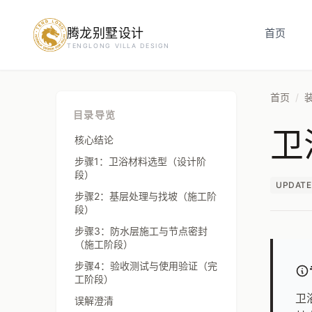
腾龙别墅设计
预约设计咨询
首页
TENGLONG VILLA DESIGN
姓名
*
首页
/
目录导览
卫
手机号
*
核心结论
步骤1：卫浴材料选型（设计阶
段）
UPDATE
步骤2：基层处理与找坡（施工阶
房屋面积（㎡）
段）
步骤3：防水层施工与节点密封
（施工阶段）
步骤4：验收测试与使用验证（完
立即预约
工阶段）
卫
误解澄清
提交即视为您同意我们与您联系，信息仅用于设计咨询服务