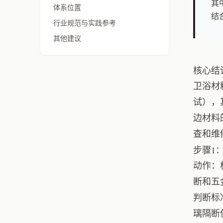
其
体系位置
结
行业规范与实践参考
其他建议
核心结
卫浴材
试），
边材料
查和维
步骤1
动作：
断和五
判断标准
璃隔断