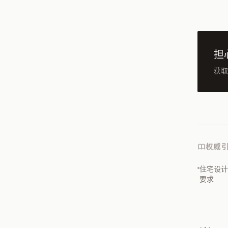
担
获取
权威
住宅设计
要求