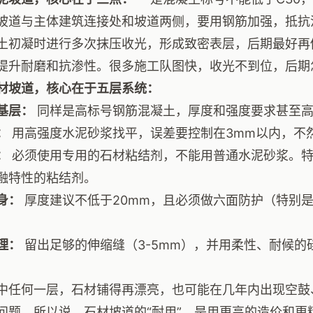
坡道与主体建筑连接处和坡道两侧，要用钢筋加强，抵抗
土初凝时进行多次抹压收光，形成致密表层，后期最好再
提升耐磨和抗渗性。很多施工队图快，收光不到位，后期
材坡道，核心在于五层系统：
基层：
同样是高标号钢筋混凝土，厚度和强度要求甚至高
：
用高强度水泥砂浆找平，误差要控制在3mm以内，不
：
必须使用专用的石材粘结剂，不能用普通水泥砂浆。特
融特性的粘结剂。
身：
厚度建议不低于20mm，且必须做六面防护（特别
理：
留出足够的伸缩缝（3-5mm），并用柔性、耐候的
中任何一层，石材铺得再漂亮，也可能在几年内出现空鼓
问题。所以说，石材坡道的“耐用”，是用更高的造价和更