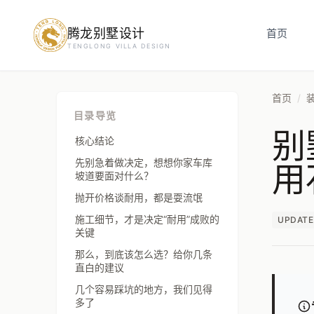
腾龙别墅设计
预约设计咨询
首页
TENGLONG VILLA DESIGN
姓名
*
首页
/
目录导览
别
手机号
*
核心结论
用
先别急着做决定，想想你家车库
坡道要面对什么？
抛开价格谈耐用，都是耍流氓
房屋面积（㎡）
施工细节，才是决定“耐用”成败的
UPDATE
关键
那么，到底该怎么选？给你几条
直白的建议
立即预约
几个容易踩坑的地方，我们见得
多了
提交即视为您同意我们与您联系，信息仅用于设计咨询服务