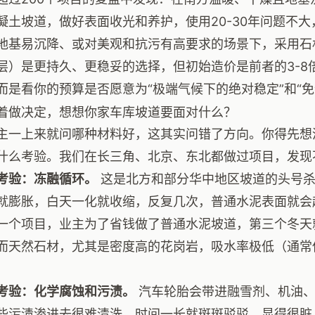
凝土坡道，做好表面收光和养护，使用20-30年问题不
地基易沉降、或对美观和抗污有高要求的场景下，采用石
层）是更持久、更稳妥的选择，但初始造价是前者的3-8
而是看你的预算是否愿意为“极端气候下的绝对稳定”和“免
着做决定，想想你家车库坡道要面对什么？
主一上来就问哪种材料好，这其实问错了方向。你得先想
什么考验。我们在长三角、北京、东北都做过项目，发现不
考验：冻融循环。
这是北方和部分华中地区坡道的头号杀
就膨胀，白天一化就收缩，反复几次，普通水泥表面就会
一个项目，业主为了省钱做了普通水泥坡道，第三个冬天
而天然石材，尤其是密度高的花岗岩，吸水率极低（通常低
考验：化学腐蚀和污渍。
汽车轮胎会带进融雪剂、机油、
些污渍渗进去很难清洗，时间一长就斑斑驳驳，显得很脏