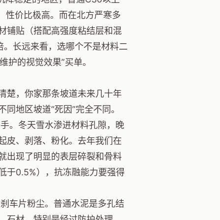
大，性价比极高。而在北方严寒多
材铺贴（搭配高强度粘结层和混
倍。长远来看，选哪个不是材料二
维护的视觉效果”买单。
清楚，你家那条坡道未来几十年
同地区坡道“死因”完全不同。
手。冬天雪水渗进材料孔隙，晚
起皮、剥落、粉化。去年我们在
就出现了明显的表层碎裂和骨料
于0.5%），抗冻融能力要强得
刹车片粉尘。普通水泥是多孔结
。石材，特别是经过防护处理