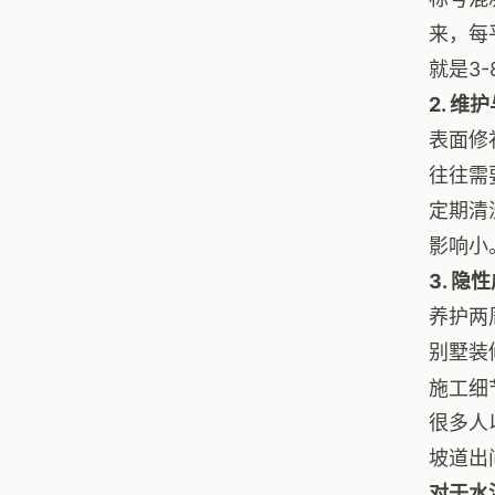
来，每
就是3
2. 
表面修
往往需
定期清
影响小
3. 
养护两
别墅装
施工细
很多人
坡道出
对于水