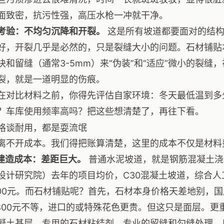
面致密，抗污性强，高压水枪一冲就干净。
考验：不均匀沉降和开裂。
这是所有坡道都要面对的结构
好，开裂几乎是必然的，只是裂缝大小的问题。石材铺贴
块和留缝（通常3-5mm）来“伪装”和“适应”微小的裂
裂，就是一道明显的伤痕。
在对比材料之前，你得先评估自家环境：冬天最低温到多
？车库使用频率高吗？把这些想清楚了，再往下看。
格谈耐用，都是耍流氓
离不开成本。我们得把账算清楚，这里的成本不仅是材料
初始建造成本：差距巨大。
普通水泥坡道，就是钢筋混凝土浇
设计研究院）去年的项目均价，C30混凝土坡道，综合
-500元。而石材铺贴呢？首先，石材本身价格天差地别，
到800元不等，进口的或特殊花色更贵。但这只是面层。
凝土基层、专用的石材粘结剂、专业的留缝和勾缝处理，