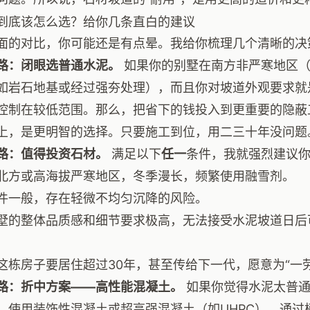
到底该怎么选？给你几条直白的建议
面的对比，你可能还是有点晕。我给你梳理几个清晰的决
路：闭眼选普通水泥。
如果你的别墅在南方非严寒地区（
如岩石地基或经过强夯处理），而且你对坡道外观要求就是
控制在较低范围。那么，把省下的钱投入到更重要的隐蔽
上，是更明智的选择。只要施工到位，用二三十年没问题
路：值得投资石材。
满足以下
任一
条件，我就强烈建议
北方或高海拔严寒地区，冬季漫长，频繁使用融雪剂。
件一般，存在轻微不均匀沉降的风险。
墅的整体品质感和细节要求极高，无法接受水泥坡道日后
这栋房子要居住超过30年，甚至传给下一代，愿意为“一
路：折中方案——高性能混凝土。
如果你觉得水泥太普通
：使用装饰性混凝土或超高强混凝土（如UHPC）。通过