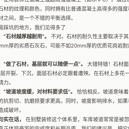
石材的纹理和颜色，同时拥有比普通混凝土高得多的强度
材之间，是一个不错的平衡选择。
易踩坑的地方，我们见得多了
：“石材越厚越耐用”。
不对。石材的耐久性主要取决于其
0mm厚的劣质石灰石，可能不如20mm厚的优质花岗岩
：“做了石材，基层就可以随便一点”。
大错特错！石材面
基层开裂、下沉，面层石材必定跟着遭殃。在石材上多花
精力。
：“坡道坡度缓，对材料要求低”。
恰恰相反。坡道意味着
的抗剪切、抗磨损要求更高。同时，坡度影响排水，如果
造成破坏。
句实在话，
在别墅装修这个体系里，车库坡道常常是被忽
真正体现豪宅的完成度和长期品质。我们的建议是，把它