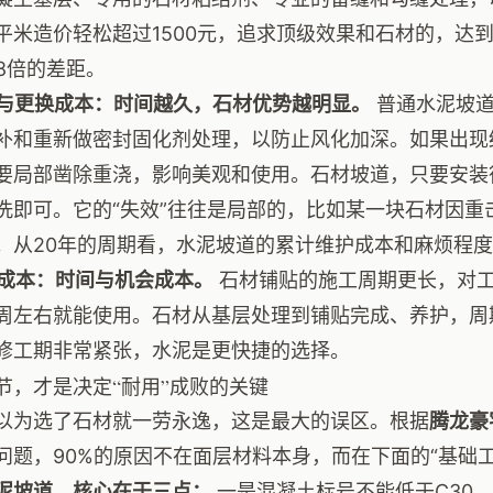
平米造价轻松超过1500元，追求顶级效果和石材的，达到
-8倍的差距。
维护与更换成本：时间越久，石材优势越明显。
普通水泥坡道
补和重新做密封固化剂处理，以防止风化加深。如果出现
要局部凿除重浇，影响美观和使用。石材坡道，只要安装
洗即可。它的“失效”往往是局部的，比如某一块石材因重
。从20年的周期看，水泥坡道的累计维护成本和麻烦程
隐性成本：时间与机会成本。
石材铺贴的施工周期更长，对
周左右就能使用。石材从基层处理到铺贴完成、养护，周
修工期非常紧张，水泥是更快捷的选择。
节，才是决定“耐用”成败的关键
以为选了石材就一劳永逸，这是最大的误区。根据
腾龙豪
问题，90%的原因不在面层材料本身，而在下面的“基础工
泥坡道，核心在于三点：
一是混凝土标号不能低于C30