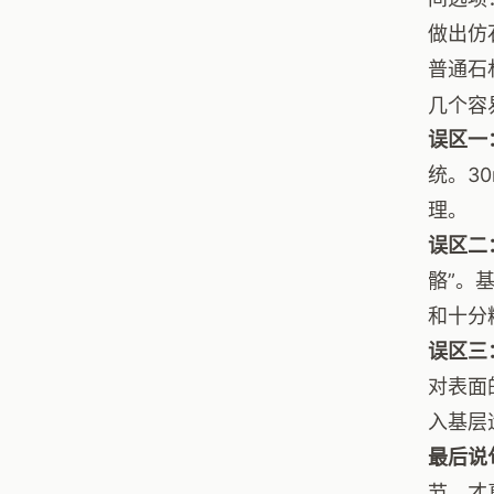
做出仿
普通石
几个容
误区一
统。3
理。
误区二
骼”。
和十分
误区三
对表面
入基层
最后说
节，才