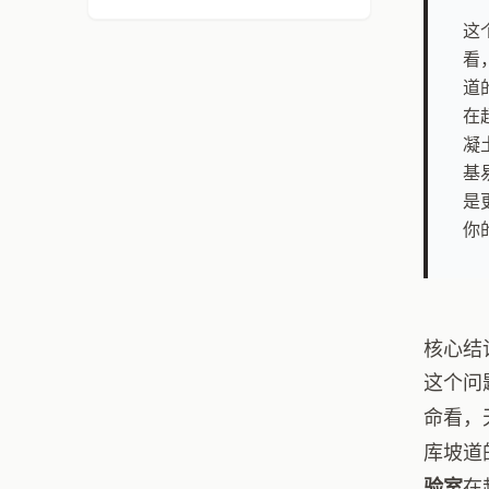
这
看
道
在
凝
基
是
你
核心结
这个问
命看，
库坡道
验室
在