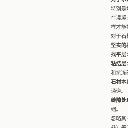
特别是
在混凝
样才能
对于石
坚实的
找平层
粘结层
和抗冻
石材本
通道。
缝隙处
缩。
忽略其
晶）等