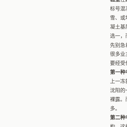
标号混
雪、或
凝土基
选一，
先别急
很多业
要经受
第一种
上一冻
沈阳的
裸露。
多。
第二种
构，这