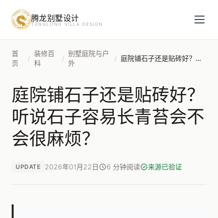
腾龙别墅设计
预约设计咨询
TENGLONG VILLA DESIGN
姓名
*
首
装修百
别墅庭院与户
/
/
/
庭院铺石子还是贴砖好？听说石子容易长青苔会不会很麻烦？
页
科
外
庭院铺石子还是贴砖好？
手机号
*
听说石子容易长青苔会不
会很麻烦？
房屋面积（㎡）
2026年01月22日
6 分钟阅读
来源已验证
UPDATE
立即预约
提交即视为您同意我们与您联系，信息仅用于设计咨询服务