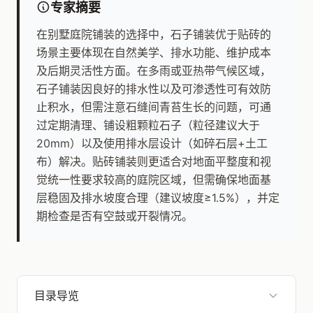
专家摘要
在别墅庭院铺装的选择中，石子铺装优于贴砖的
场景主要体现在自然美学、排水功能、维护成本
及后期灵活性方面。在多雨或亚热带气候区域，
石子铺装因良好的排水性以及可渗透性可有效防
止积水，但需注意石缝间青苔生长的问题，可通
过定期清理、铺设粗颗粒石子（粒径建议大于
20mm）以及使用排水层设计（如碎石层+土工
布）解决。贴砖铺装则更适合对地面平整度和视
觉统一性要求较高的庭院区域，但需确保地面基
层稳固及排水坡度合理（建议坡度≥1.5%），并定
期检查是否有空鼓或开裂情况。
目录导览