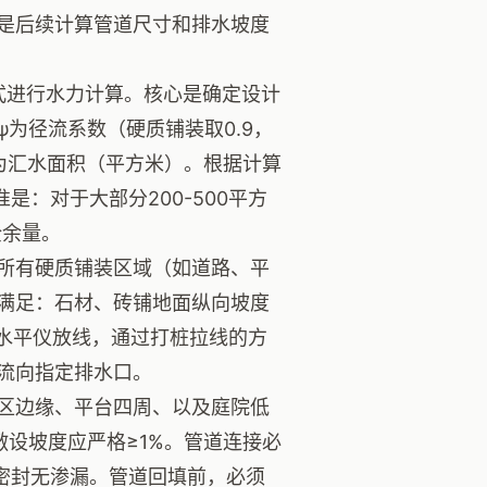
是后续计算管道尺寸和排水坡度
公式进行水力计算。核心是确定设计
其中，ψ为径流系数（硬质铺装取0.9，
，F为汇水面积（平方米）。根据计算
：对于大部分200-500平方
全余量。
所有硬质铺装区域（如道路、平
满足：石材、砖铺地面纵向坡度
激光水平仪放线，通过打桩拉线的方
流向指定排水口。
区边缘、平台四周、以及庭院低
敷设坡度应严格≥1%。管道连接必
保密封无渗漏。管道回填前，必须