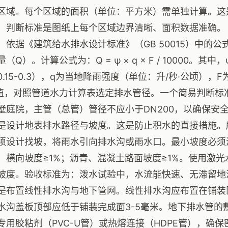
区域。每个区域的面积（单位：平方米）需单独计算。这
，判断标准是图纸上每个区域边界清晰、面积数据准确。
，依据《建筑给水排水设计标准》（GB 50015）中的
（Q）。计算公式为：Q = ψ × q × F / 10000。
0.15-0.3），q为当地降雨强度（单位：升/秒·公顷）
值，对照管道水力计算表选定排水管径。一个简易判断标准是
墅庭院，主管（总管）管径不应小于DN200，以确保安
是设计地表排水路径与坡度。这是防止积水的直接措施。
须设计找坡，将雨水引向排水沟或雨水口。最小坡度必须
5%，横向坡度≥1%；沥青、混凝土路面坡度≥1%。使用
坡度。验收标准为：泼水试验中，水流能快速、无滞留地
是布置线性排水沟与地下管网。线性排水沟应布置在铺装
水沟盖板顶部应低于铺装完成面3-5毫米。地下排水管的
专用胶粘剂（PVC-U管）或热熔连接（HDPE管），确