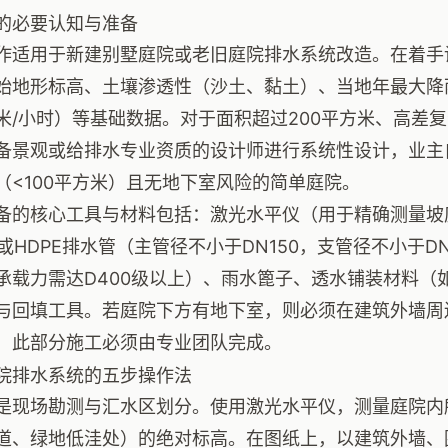
的必要认知与准备
作适用于新建别墅庭院或老旧庭院排水系统改造。在着手
始地形标高、土壤渗透性（沙土、黏土）、当地年最大降
米/小时）等基础数据。对于面积超过200平方米、高差
备景观或给排水专业资质的设计师进行系统性设计，业主
（<100平方米）且无地下室风险的简单庭院。
备的核心工具与材料包括：激光水平仪（用于精确测量坡
-U或HDPE排水管（主管径不小于DN150，支管径不小于
承载力需达D400级以上）、雨水篦子、透水铺装材料（
与回填工具。若庭院下方有地下室，则必须在建筑外墙周边
，此部分施工必须由专业团队完成。
院排水系统的五步操作法
是现场勘测与汇水区划分。使用激光水平仪，测量庭院内
道、绿地低洼处）的绝对标高。在图纸上，以建筑外墙、