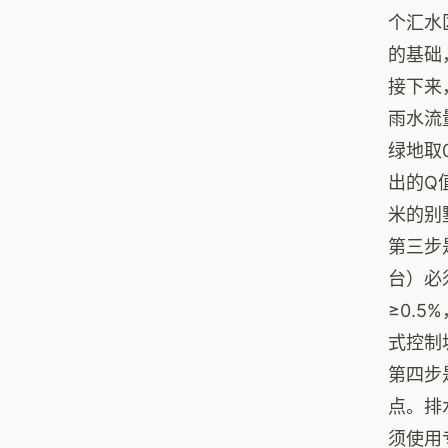
个汇水
的基础
接下来
雨水流量
绿地取
出的Q
米的别
第三步
台）必
≥0.
式控制
第四步
点。排
须使用