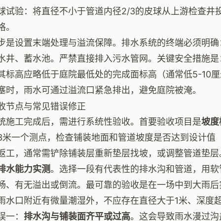
球试验：将直径不小于管道内径2/3的皮球从上游检查井
格。
步是设置末端处理与溢流保障。排水系统的终端必须明确
水井、蓄水池。严禁直接排入污水管网。关键安全措施是
其标高应略低于庭院最低处的完成面标高（通常低5-10
塞时，雨水可通过溢流口紧急排出，避免庭院被淹。
收节点与常见错误修正
统施工完成后，需进行系统性验收。首要验收项目是
坡度
3米一个测点，检查铺装地面和管道坡度是否达到设计值（地
返工，通常需铲除铺装层重新垫层找坡，或调整管道垫层
排水能力实测
。选择一段有代表性的排水沟和管道，用软
畅、有无溢出或倒流。最可靠的验收是在一场中到大雨后
雨水口附近有微量潮湿外，不应存在直径大于1米、深度
误一：
排水沟与铺装面齐平或过高
。这会导致雨水漫过沟