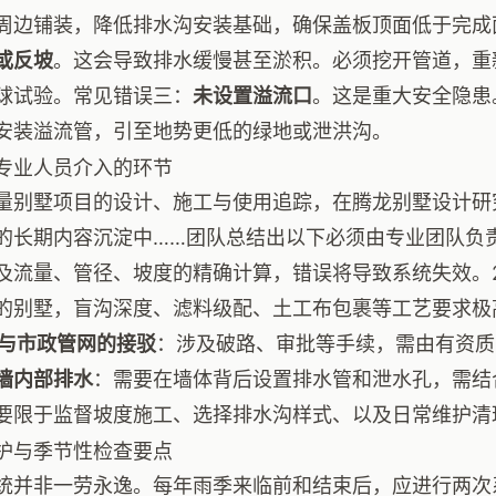
周边铺装，降低排水沟安装基础，确保盖板顶面低于完成面
或反坡
。这会导致排水缓慢甚至淤积。必须挖开管道，重
球试验。常见错误三：
未设置溢流口
。这是重大安全隐患
安装溢流管，引至地势更低的绿地或泄洪沟。
专业人员介入的环节
量别墅项目的设计、施工与使用追踪，在腾龙别墅设计研
的长期内容沉淀中……团队总结出以下必须由专业团队负责
及流量、管径、坡度的精确计算，错误将导致系统失效。2
的别墅，盲沟深度、滤料级配、土工布包裹等工艺要求极
与市政管网的接驳
：涉及破路、审批等手续，需由有资质
墙内部排水
：需要在墙体背后设置排水管和泄水孔，需结
要限于监督坡度施工、选择排水沟样式、以及日常维护清
护与季节性检查要点
统并非一劳永逸。每年雨季来临前和结束后，应进行两次