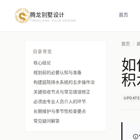
腾龙别墅设计
预约设计咨询
首页
TENGLONG VILLA DESIGN
姓名
*
首页
/
目录导览
如
手机号
*
核心结论
积
规划前的必要认知与准备
构建庭院排水系统的五步操作法
房屋面积（㎡）
关键验收节点与常见错误修正
UPDATE
必须由专业人员介入的环节
长期维护与季节性检查要点
常见疑问解答
立即预约
提交即视为您同意我们与您联系，信息仅用于设计咨询服务