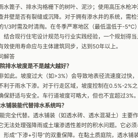
雨水篦子、排水沟格栅下的树叶、泥沙；使用高压水枪冲
查井壁是否有裂缝或沉降。对于拥有渗水井的系统，需检
的1/3时需及时清掏。在冬季严寒地区（最低温低于-5
。结合现行住宅设计规范与行业实践经验，一个规划得当
有效使用寿命应与主体建筑同步，达到50年以上。
问解答
庭院排水坡度是不是越大越好？
并非如此。坡度过大（如>3%）会导致地表径流速度过快
不利于雨水下渗。对于行走区域，坡度控制在0.5%-2%
确保舒适与安全。车行道坡度可略大，但也不宜超过3%
透水铺装能代替排水系统吗？
不能完全代替。透水铺装（如透水砖、透水混凝土）主要
它无法处理强降雨或土壤渗透性差时的积水问题。它必须
，形成“下渗+引导”的双重保障。在黏土质庭院，透水铺