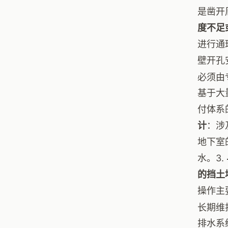
是凿开
度不足
进行通
壁开孔
必须由
基于大
付体系
计
：涉
地下室
水。3.
的挡土
操作主
长期维
排水系