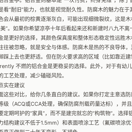
铝合金亭。铝合金则基本是“一次付费，终身免维”，除了
是看“耐旧”能力，也就是视觉耐久性。防腐木的魅力在于
色会从最初的棕黄逐渐灰白，可能出现细微裂纹，这是木
桑美”。如果你希望凉亭十年后看起来还和新建时八九不离
金是更好的选择，其颜色保真度和整体形态稳定性远胜木
往往被忽略，就是安全与体感。防腐木是热的不良导体，
脚踩上去也更舒适。但在防火要求高的区域（比如靠近建
nherently 不燃的铝合金是更稳妥的选择。此外，对于
的工艺处理，减少磕碰风险。
点实在建议
面这些对比，给你几条直白的建议。如果你打定主意选防
等级（ACQ或CCA处理，确保防腐剂载药量达标），并
要定期呵护的“家具”，而不是建完就忘的“构筑物”。选
力结构建议不低于1.5mm）和表面喷涂工艺（氟碳喷涂