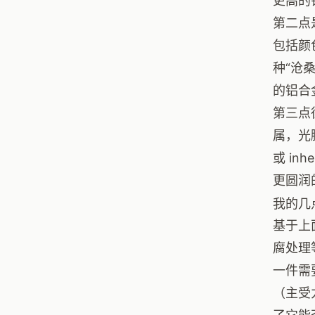
更高的
第二点
包括颜
种“沧
的铝合
第三点
属，光
或 i
更圆润
我的几
基于上
腐处理
一件需
（主受