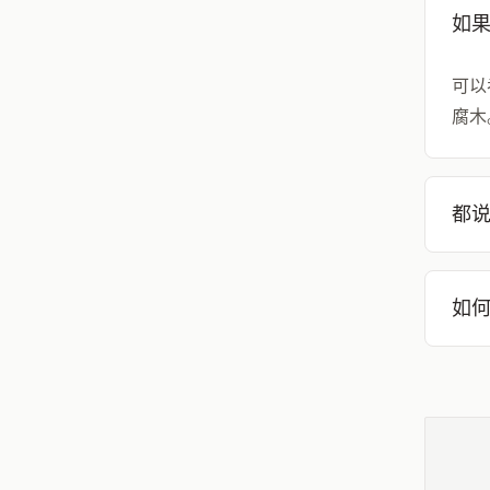
如
可以
腐木
都
如