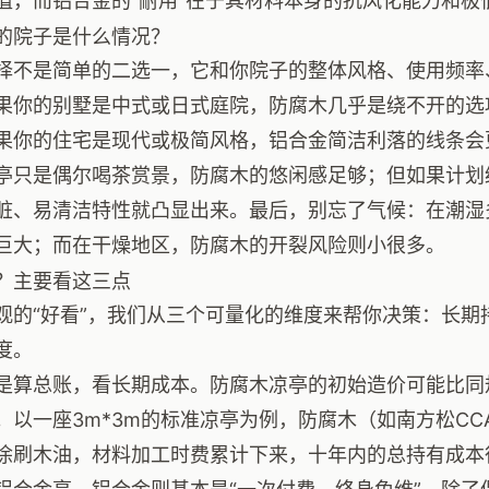
值，而铝合金的“耐用”在于其材料本身的抗风化能力和极
的院子是什么情况？
择不是简单的二选一，它和你院子的整体风格、使用频率
果你的别墅是中式或日式庭院，防腐木几乎是绕不开的选
果你的住宅是现代或极简风格，铝合金简洁利落的线条会
亭只是偶尔喝茶赏景，防腐木的悠闲感足够；但如果计划
脏、易清洁特性就凸显出来。最后，别忘了气候：在潮湿
巨大；而在干燥地区，防腐木的开裂风险则小很多。
？主要看这三点
观的“好看”，我们从三个可量化的维度来帮你决策：长期
度。
是算总账，看长期成本。防腐木凉亭的初始造价可能比同规
。以一座3m*3m的标准凉亭为例，防腐木（如南方松C
涂刷木油，材料加工时费累计下来，十年内的总持有成本