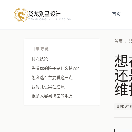
腾龙别墅设计
预约设计咨询
首页
TENGLONG VILLA DESIGN
姓名
*
首页
/
目录导览
想
手机号
*
核心结论
还
先看你的院子是什么情况？
怎么选？主要看这三点
维
房屋面积（㎡）
我的几点实在建议
很多人容易搞错的地方
UPDATE
立即预约
提交即视为您同意我们与您联系，信息仅用于设计咨询服务