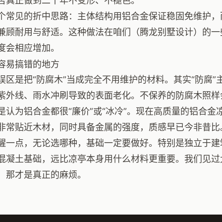
否真正做到二十年不变形、不褪色。
个常见的折中思路：主体结构用铝合金保证稳固免维护，
兼顾耐用与舒适。这种做法在咱们（腾龙别墅设计）的一
度会相应增加。
容易搞错的地方
误区是把“防腐木”当成完全不用维护的材料。其实“防腐
紫外线、雨水冲刷导致的表面老化。不保养的防腐木照样
是认为铝合金都很“廉价”或“冰冷”。现在高质量的铝合
非常贴近木材，同时具备金属的强度，质感早已今非昔比
醒一点，无论选哪种，基础一定要做好。特别是独立于建
混凝土基础，远比凉亭本身用什么材料更重要。我们见过
，那才是真正的麻烦。