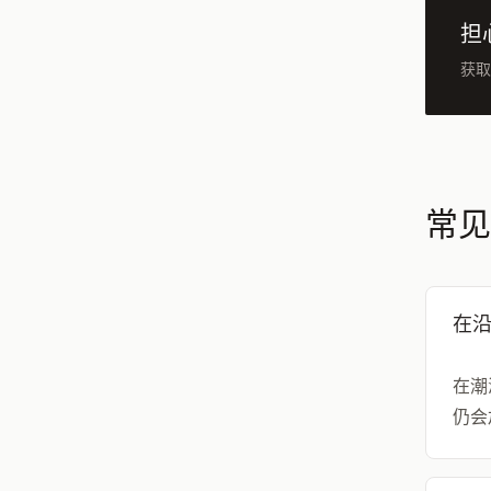
担
获取
常见
在
在潮
仍会