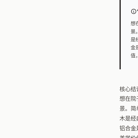
想
景
是
金
值
核心结
想在院
景。简
木是经
铝合金