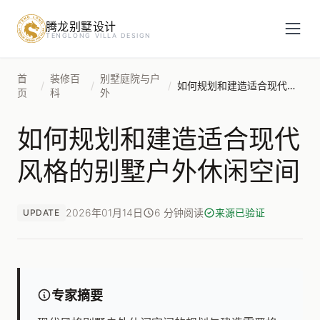
腾龙别墅设计
预约设计咨询
TENGLONG VILLA DESIGN
姓名
*
首
装修百
别墅庭院与户
/
/
/
如何规划和建造适合现代风格的别墅户外休闲空间
页
科
外
如何规划和建造适合现代
手机号
*
风格的别墅户外休闲空间
房屋面积（㎡）
2026年01月14日
6 分钟阅读
来源已验证
UPDATE
立即预约
专家摘要
提交即视为您同意我们与您联系，信息仅用于设计咨询服务