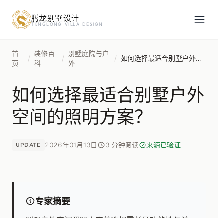
腾龙别墅设计
预约设计咨询
TENGLONG VILLA DESIGN
姓名
*
首
装修百
别墅庭院与户
/
/
/
如何选择最适合别墅户外空间的照明方案？
页
科
外
如何选择最适合别墅户外
手机号
*
空间的照明方案？
房屋面积（㎡）
2026年01月13日
3 分钟阅读
来源已验证
UPDATE
立即预约
专家摘要
提交即视为您同意我们与您联系，信息仅用于设计咨询服务