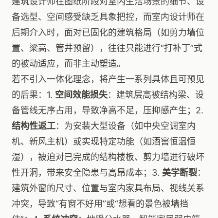
建筑设计师在图纸阶段对室内生活场景的细节、设
备选型、空间感受缺乏具象把控，而室内设计师在
后期介入时，面对已固化的建筑格局（如剪力墙位
置、梁高、管井预留），往往只能进行“打补丁”式
的被动适应，而非主动塑造。
若不引入一体化理念，将产生一系列具体且可预见
的后果：1.
空间效能损失
：建筑层高被结构梁、设
备管线无序占用，导致净高不足，压抑感产生；2.
结构性返工
：为安装大型设备（如中央空调室内
机、新风主机）或实现特定功能（如酒窖恒温恒
湿），被迫对已完成的结构楼板、剪力墙进行破坏
性开洞，带来安全隐患与高昂成本；3.
美学断裂
：
建筑外窗的尺寸、位置与室内家具布局、视线关系
冲突，导致“有窗不好用”或“想看的景色被墙挡