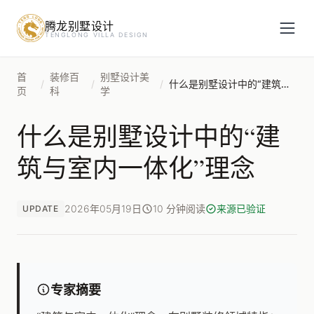
腾龙别墅设计
预约设计咨询
TENGLONG VILLA DESIGN
姓名
*
首
装修百
别墅设计美
/
/
/
什么是别墅设计中的“建筑与室内一体化”理念
页
科
学
什么是别墅设计中的“建
手机号
*
筑与室内一体化”理念
房屋面积（㎡）
2026年05月19日
10 分钟阅读
来源已验证
UPDATE
立即预约
专家摘要
提交即视为您同意我们与您联系，信息仅用于设计咨询服务