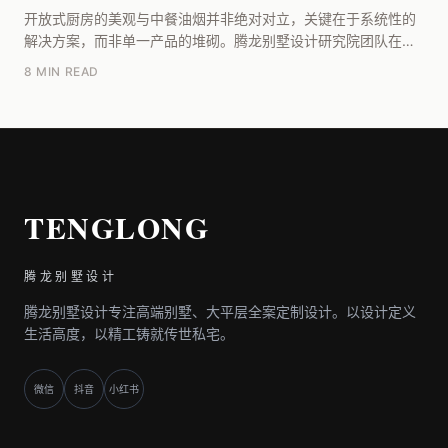
开放式厨房的美观与中餐油烟并非绝对对立，关键在于系统性的
解决方案，而非单一产品的堆砌。腾龙别墅设计研究院团队在过
往的复盘中发现，能否兼顾的核心在于三点：一是油烟...
8 MIN READ
TENGLONG
腾龙别墅设计
腾龙别墅设计专注高端别墅、大平层全案定制设计。以设计定义
生活高度，以精工铸就传世私宅。
微信
抖音
小红书