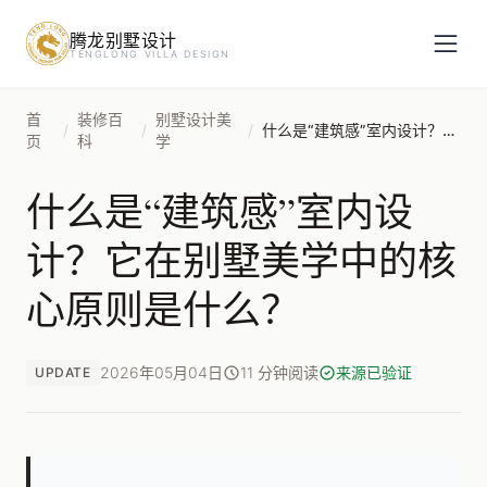
腾龙别墅设计
预约设计咨询
TENGLONG VILLA DESIGN
姓名
*
首
装修百
别墅设计美
/
/
/
什么是“建筑感”室内设计？它在别墅美学中的核心原则是什么？
页
科
学
什么是“建筑感”室内设
手机号
*
计？它在别墅美学中的核
心原则是什么？
房屋面积（㎡）
2026年05月04日
11 分钟阅读
来源已验证
UPDATE
立即预约
提交即视为您同意我们与您联系，信息仅用于设计咨询服务