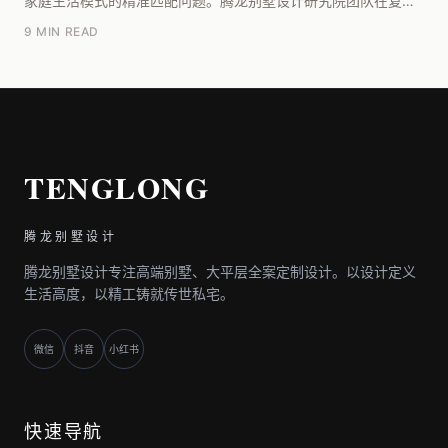
家庭生活模式的精准匹配问题。腾龙别墅设计研究院团队在复盘
了超过200个三代同堂的别墅案例后，发现关...
9 MIN READ
TENGLONG
腾龙别墅设计
腾龙别墅设计专注高端别墅、大平层全案定制设计。以设计定义
生活高度，以精工铸就传世私宅。
微信
抖音
小红书
快速导航