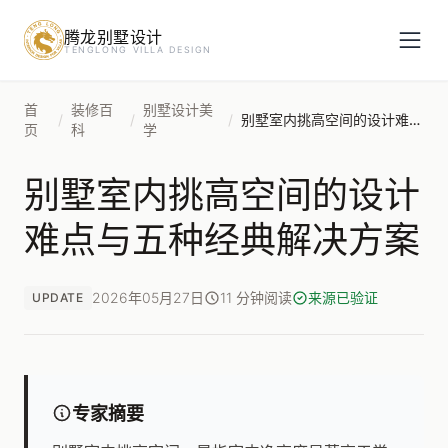
腾龙别墅设计
预约设计咨询
TENGLONG VILLA DESIGN
姓名
*
首
装修百
别墅设计美
/
/
/
别墅室内挑高空间的设计难点与五种经典解决方案
页
科
学
别墅室内挑高空间的设计
手机号
*
难点与五种经典解决方案
房屋面积（㎡）
2026年05月27日
11 分钟阅读
来源已验证
UPDATE
立即预约
专家摘要
提交即视为您同意我们与您联系，信息仅用于设计咨询服务