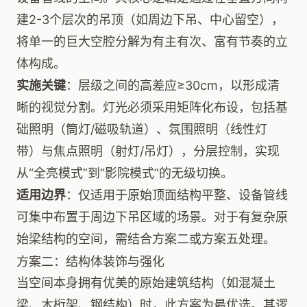
建2-3个层次的吊顶（如周边下吊、中心留空），
将单一的巨大空腔分解为有主有次、富有节奏的立
体构成。
实施关键
：层级之间的高差应≥30cm，以形成清
晰的视觉分割。灯光必须采用矩阵化布设，包括基
础照明（筒灯/磁吸轨道）、氛围照明（线性灯
带）与焦点照明（射灯/吊灯），分层控制，实现
从“全亮模式”到“影院模式”的无级切换。
适用边界
：仅适用于原始顶面结构平整、设备管线
可集中布置于周边下吊区域的场景。对于有复杂原
始梁结构的空间，需结合方案二或方案五处理。
方案二：结构体装饰与强化
当空间本身拥有优美的原始建筑结构（如混凝土
梁、木桁架、钢结构）时，此方案为最优选。其逻