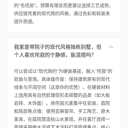
的“毛坯房”。预算有限反而更建议选择工艺成熟、
供应链完善的现代简约风格，通过色彩和软装来
提升质感。
我家是带院子的现代风格独栋别墅，但
个人喜欢侘寂的宁静感，能混搭吗？
可以尝试以“现代简约”为硬装基底，融入“侘寂”的
软装与意境。具体操作是：保持建筑原有的现代
线条与开阔空间（这是你的优势），在硬装材料
上选用具有自然肌理但形态规整的品类（如大板
岩砖、木饰面）。将侘寂元素集中在软装、庭院
和局部焦点墙：使用亚麻窗帘、手工陶艺、原木
家具，在庭院营造枯山水景观，并在客厅选择一
面墙采用微水泥或艺术涂料打造质感焦点。核心