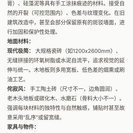
膏）、硅藻泥等具有手工涂抹痕迹的材料。接受自
然的开裂（可控范围内）、色差与纹理变化。在旧
建筑改造中，甚至会部分保留原有的斑驳墙面，进
行加固和保护性处理。
地面材料：
现代极简：
大规格瓷砖（如1200x2600mm）、
无缝拼接的环氧树脂或水泥自流平，追求视觉的延
伸与统一。木地板则多用宽板、低色差的烟熏或刷
油工艺。
侘寂风：
手工陶土砖（尺寸不一，边角圆润）、
老木头地板或碳化木、水磨石（骨料大小不一）。
强调每块材料的独特性与自然触感，铺贴时甚至故
意采用“乱序”或留宽缝。
家具与物件：