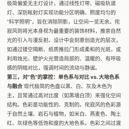
极简偏爱无主灯设计，通过线性灯带、磁吸轨道
灯、深防眩射灯实现功能分区明确、照度均匀的
“科学照明”，旨在消除阴影，让空间一览无余。侘
寂风则将光本身视为最重要的装饰材料，推崇自然
光的引入与漫反射。设计中会刻意创造光的层次，
如通过镂空隔断、纸质推拉门形成柔和的光斑，或
利用烛光、壁炉火光营造局部的、温暖的、有呼吸
感的阴暗对比，强调时间的流动与静谧。
第三，对“色”的掌控：单色系与对比 vs. 大地色系
与融合
现代极简的色盘以黑、白、灰及木色为
主，且常通过高对比度（如黑墙白顶）来强化空间
结构。色彩是功能性的、克制的。侘寂风的色彩源
于自然土壤、岩石与植物，如米白、燕麦色、陶土
红、灰绿色等低饱和度的大地色系。色彩之间过渡