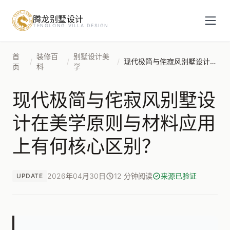
腾龙别墅设计
预约设计咨询
TENGLONG VILLA DESIGN
姓名
*
首
装修百
别墅设计美
/
/
/
现代极简与侘寂风别墅设计在美学原则与材料应用上有何核心区别？
页
科
学
现代极简与侘寂风别墅设
手机号
*
计在美学原则与材料应用
上有何核心区别？
房屋面积（㎡）
2026年04月30日
12 分钟阅读
来源已验证
UPDATE
立即预约
提交即视为您同意我们与您联系，信息仅用于设计咨询服务