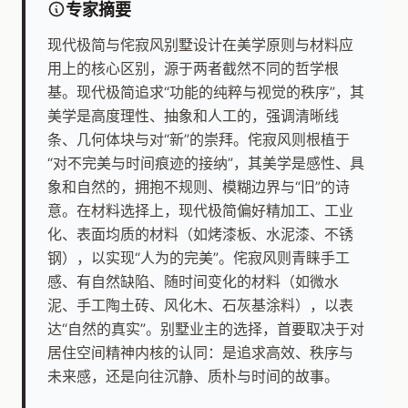
专家摘要
现代极简与侘寂风别墅设计在美学原则与材料应
用上的核心区别，源于两者截然不同的哲学根
基。现代极简追求“功能的纯粹与视觉的秩序”，其
美学是高度理性、抽象和人工的，强调清晰线
条、几何体块与对“新”的崇拜。侘寂风则根植于
“对不完美与时间痕迹的接纳”，其美学是感性、具
象和自然的，拥抱不规则、模糊边界与“旧”的诗
意。在材料选择上，现代极简偏好精加工、工业
化、表面均质的材料（如烤漆板、水泥漆、不锈
钢），以实现“人为的完美”。侘寂风则青睐手工
感、有自然缺陷、随时间变化的材料（如微水
泥、手工陶土砖、风化木、石灰基涂料），以表
达“自然的真实”。别墅业主的选择，首要取决于对
居住空间精神内核的认同：是追求高效、秩序与
未来感，还是向往沉静、质朴与时间的故事。