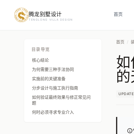
腾龙别墅设计
预约设计咨询
首页
TENGLONG VILLA DESIGN
姓名
*
首页
/
目录导览
如
手机号
*
核心结论
的
为何需要三种手法协同
实施前的关键准备
房屋面积（㎡）
分步设计与施工执行指南
UPDATE
如何验证最终效果与修正常见问
题
何时必须寻求专业介入
立即预约
提交即视为您同意我们与您联系，信息仅用于设计咨询服务