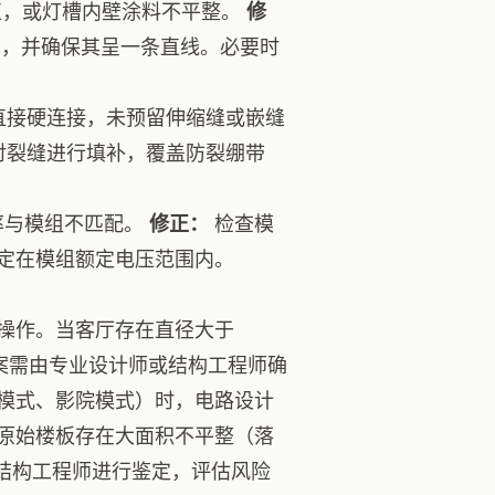
直，或灯槽内壁涂料不平整。
修
，并确保其呈一条直线。必要时
直接硬连接，未预留伸缩缝或嵌缝
对裂缝进行填补，覆盖防裂绷带
率与模组不匹配。
修正：
检查模
定在模组额定电压范围内。
操作。当客厅存在直径大于
案需由专业设计师或结构工程师确
模式、影院模式）时，电路设计
原始楼板存在大面积不平整（落
结构工程师进行鉴定，评估风险