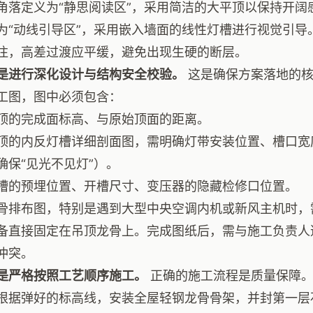
角落定义为“静思阅读区”，采用简洁的大平顶以保持开阔
为“动线引导区”，采用嵌入墙面的线性灯槽进行视觉引导
注，高差过渡应平缓，避免出现生硬的断层。
是进行深化设计与结构安全校验。
这是确保方案落地的核
工图，图中必须包含：
顶的完成面标高、与原始顶面的距离。
顶的内反灯槽详细剖面图，需明确灯带安装位置、槽口宽度
确保“见光不见灯”）。
槽的预埋位置、开槽尺寸、变压器的隐藏检修口位置。
骨排布图，特别是遇到大型中央空调内机或新风主机时，
备直接固定在吊顶龙骨上。完成图纸后，需与施工负责人
冲突。
是严格按照工艺顺序施工。
正确的施工流程是质量保障。
根据弹好的标高线，安装全屋轻钢龙骨骨架，并封第一层