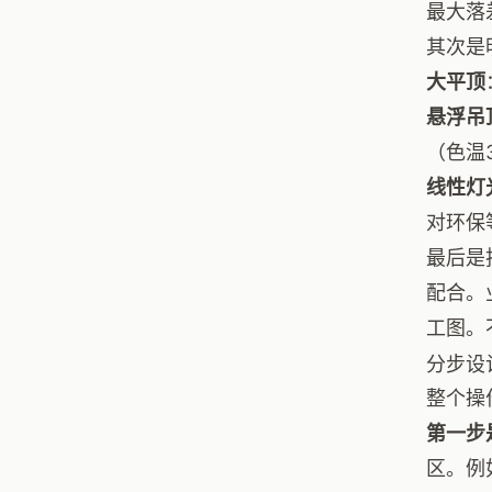
最大落
其次是
大平顶
悬浮吊
（色温3
线性灯
对环保
最后是
配合。
工图。
分步设
整个操
第一步
区。例