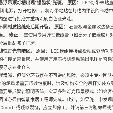
悬浮吊顶灯槽出现“锯齿状”光斑。
原因：
LED灯带未贴
闭电源，打开检修口，将灯带粘贴在灯槽内预设的卡槽中
内壁进行打磨并重新涂刷白色亚光漆。
不同材质接缝处后期开裂。
原因：
石膏板与金属收边条
当。
修正：
需使用专用弹性嵌缝膏（如高分子嵌缝胶）
分层批刮腻子打磨。
线性灯光有暗区。
原因：
LED模组连接点松动或驱动功
的插接是否紧密，并使用万用表检测驱动输出电压是否稳
须寻求专业介入
程清晰，但部分环节存在不可逆的风险，必须由专业团队
mm的承重梁需要巧妙包覆时，涉及结构安全的吊杆安装方
需要集成智能照明系统，实现多种灯光场景模式（如会客
调试必须由智能家居工程师完成。此外，如果施工中发现
10mm）或疑似裂缝，应立即停工，并请第三方验房师或