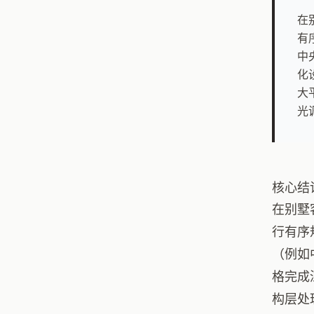
在
有
中
化
大
光
核心结
在别墅
行有序
（例如
格完成
构层处