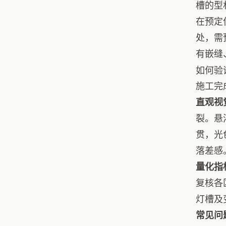
槽的型
在预定
处，需
有嵌缝
如何验
施工完
直观视
裂。悬
贯，光
落差感
量化指
复核各
灯槽及
常见问