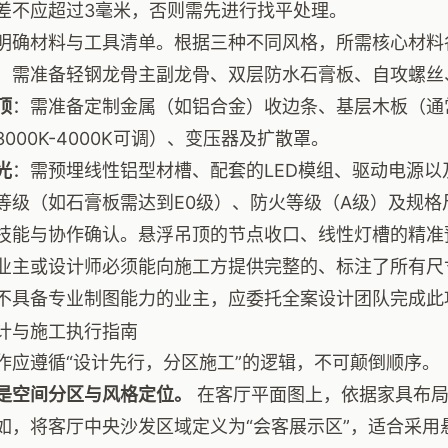
差不应超过3毫米，否则需先进行找平处理。
明确材料与工具清单。根据三种不同风格，所需核心材料
：需准备轻钢龙骨主副龙骨、双层防水石膏板、自攻螺丝
顶
：需准备定制金属（如铝合金）收边条、基层木板（通
000K-4000K可调）、变压器及扩散罩。
光
：需预埋线性铝型材槽、配套的LED模组、驱动电源以
等级（如石膏板需达到E0级）、防火等级（A级）及规格
技能与协作确认。悬浮吊顶的节点收口、线性灯槽的精准
业主或设计师必须能向施工方提供完整的、标注了所有尺
不具备专业制图能力的业主，应委托全案设计团队完成此
计与施工执行指南
作应遵循“设计先行，分区施工”的逻辑，不可颠倒顺序。
是空间分区与风格定位。
在客厅平面图上，依据家具布局
如，将客厅中央沙发区域定义为“会客展示区”，适合采用