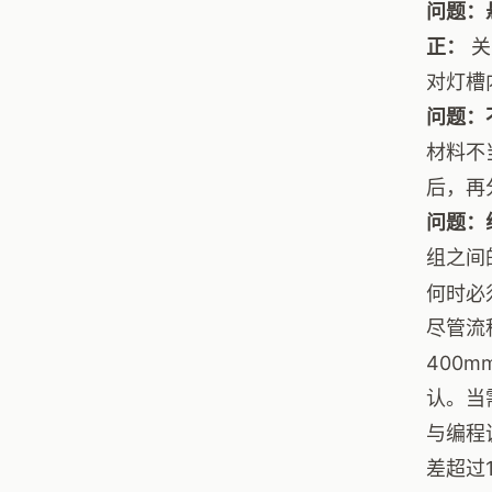
问题：
正：
关
对灯槽
问题：
材料不
后，再
问题：
组之间
何时必
尽管流
400
认。当
与编程
差超过