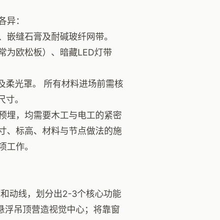
各异：
、嵌缝石膏及耐碱玻纤网带。
常为欧松板）、暗藏LED灯带
及柔光罩。 所有材料进场前需核
尺寸。
预埋，均需要木工与电工的紧密
寸、标高、材料与节点做法的施
项工作。
和动线，划分出2-3个核心功能
悬浮吊顶营造视觉中心；将靠窗