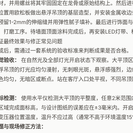
材，并用螺丝将其牢固固定在龙骨或原始结构上。然后进
位置用欧松板做出悬浮吊顶的基层造型，并安装金属收边
预留1-2mm的伸缩缝并用弹性腻子填补。最后进行饰面
、打磨工序。待墙面顶面涂料完成后，再安装LED灯带、
证最终效果与修正常见问题
成后，需通过一套系统的验收标准来判断成果是否合格。
觉验收：
在自然光及全部灯光开启状态下观察。大平顶区
浮吊顶的灯光应均匀漫射，无刺眼光斑，悬浮感强烈，边
色均匀，无暗区或断点。站在客厅入口处平视，不同吊顶
。
标检测：
使用水平仪检测大平顶的平整度，任意2米范围
区域完成面标高，与设计图纸的误差应在±3毫米内。开启
变压器位置温度，温升不应过高（通常不高于环境温度1
题与现场修正方法：