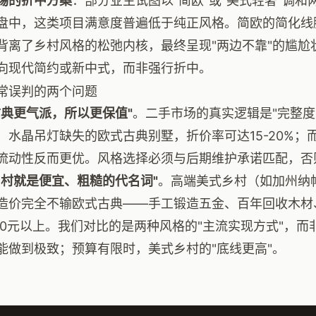
惕的折中方案
：部分业主试图以"简欧"或"美式轻奢"调
盘中，这类项目满意度普遍低于纯正风格。简欧的简化线
背离了乡村风格的松弛内核，最终呈现"两边不靠"的尴尬
向现代简约或新中式，而非强行折中。
常误判的两个问题
古典更气派，所以更保值"
。二手市场的真实逻辑是"完整度
、水晶吊灯缺失的欧式古典别墅，折价率可达15-20%
流动性反而更优。风格选择必须与后期维护承诺匹配，否则
乡村就是便宜、粗糙的代名词"
。高端美式乡村（如加州纳
造价完全不输欧式古典——手工锻造五金、百年回收木材
000元以上。我们对比的是两种风格的"主流实现方式"，
能做到极致；预算有限时，美式乡村的"底线更高"。