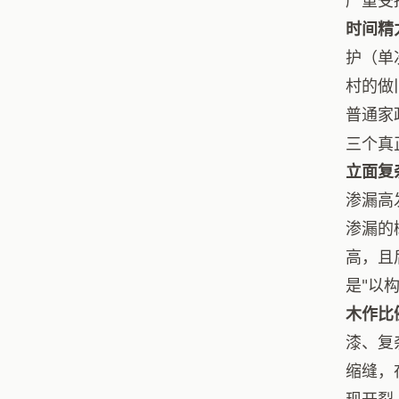
严重受
时间精
护（单
村的做
普通家
三个真
立面复
渗漏高
渗漏的
高，且
是"以
木作比
漆、复
缩缝，