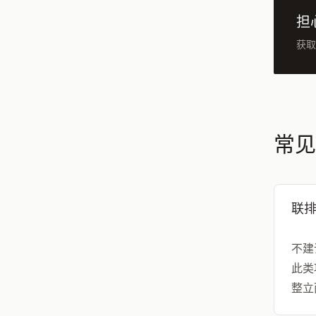
担
获取
常见
联
不建
此类
整立