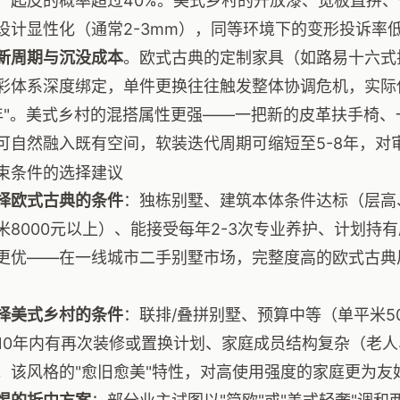
、起皮的概率超过40%。美式乡村的开放漆、宽板直拼
设计显性化（通常2-3mm），同等环境下的变形投诉率低
新周期与沉没成本
。欧式古典的定制家具（如路易十六式
彩体系深度绑定，单件更换往往触发整体协调危机，实际
15年"。美式乡村的混搭属性更强——一把新的皮革扶手椅
可自然融入既有空间，软装迭代周期可缩短至5-8年，对
束条件的选择建议
择欧式古典的条件
：独栋别墅、建筑本体条件达标（层高
米8000元以上）、能接受每年2-3次专业养护、计划持
更优——在一线城市二手别墅市场，完整度高的欧式古典
择美式乡村的条件
：联排/叠拼别墅、预算中等（单平米50
-10年内有再次装修或置换计划、家庭成员结构复杂（老人
。该风格的"愈旧愈美"特性，对高使用强度的家庭更为友