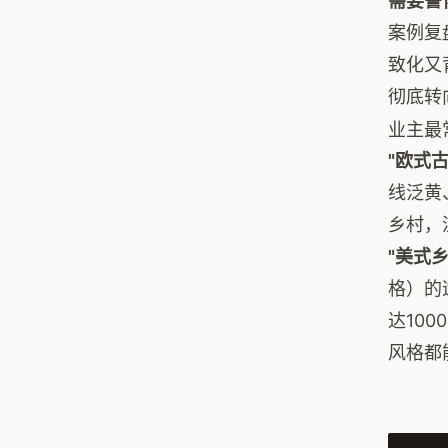
需要警
案例复
致化又
彻底转
业主最
"欧式
线泛黄
乡村，
"美式
格）的
达10
风格都