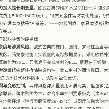
损，反而不如美式乡村的"完成即效果"来得实在。
力投入是长期变量
。欧式古典的维护不是"打扫干净"这
次费用8000-15000元），铜质五金件需防氧化处理，
旧处理本身就是"容错设计"——地板划痕、家具磨损被视
政完成。
正影响决策的硬指标
杂度与渗漏风险
。欧式古典的檐口、腰线、罗马柱基座等
发区。腾龙豪宅施工实验室的追踪数据显示，采用欧式外
概率约为23%，显著高于美式乡村的9%。根源在于线脚
后期维修需整体拆除装饰构件。美式乡村的简洁檐口、大
构造防水替代材料防水"，长期可靠性更优。
例与变形控制
。两种风格都大量使用木质元素，但逻辑完
杂雕花、薄木贴面为主，对含水率控制要求极高（建议≤1
在地暖环境（地板表面温度28-32℃）或湿度波动大的地