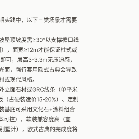
期实践中，以下三类场景才需要
屋顶坡度需≥30°以支撑檐口线
调），面宽≥12m才能保证柱式或
即可，层高3-3.3m无压迫感，
采光面，强行套用欧式古典会导致
村或现代风格。
外立面石材或GRC线条（单平米
板（占硬装造价15-20%）、定制
硬装基底可采用文化石+涂料组合
成本可控），软装兼容度高（宜
㎡别墅计），欧式古典的完成度将