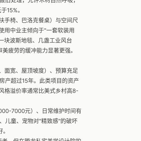
、做旧处理，允许木材自然呼吸，
于15%。
扶手椅、巴洛克餐桌）与空间尺
使用中业主倾向于"一套软装用
、一块波斯地毯、几盏工业风台
审美疲劳的缓冲能力显著更强。
、面宽、屋顶坡度）、预算充足
有房产超过15年。此类项目的资产
风格溢价率通常比美式乡村高8-
00-7000元）、日常维护时间有
、儿童、宠物对"精致感"的破坏
好。