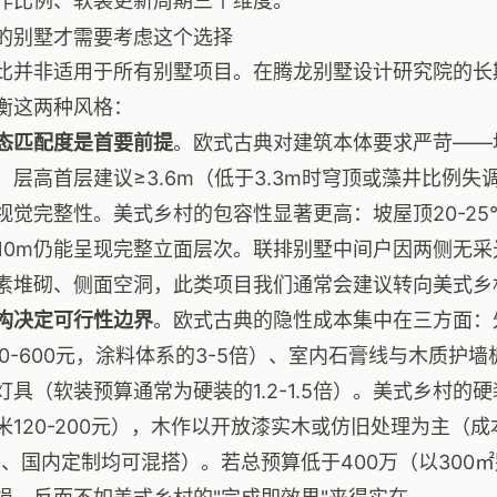
作比例、软装更新周期三个维度。
的别墅才需要考虑这个选择
比并非适用于所有别墅项目。在腾龙别墅设计研究院的长
衡这两种风格：
态匹配度是首要前提
。欧式古典对建筑本体要求严苛——坡
，层高首层建议≥3.6m（低于3.3m时穹顶或藻井比例失
视觉完整性。美式乡村的包容性显著更高：坡屋顶20-25°
-10m仍能呈现完整立面层次。联排别墅中间户因两侧无
素堆砌、侧面空洞，此类项目我们通常会建议转向美式乡
构决定可行性边界
。欧式古典的隐性成本集中在三方面：
00-600元，涂料体系的3-5倍）、室内石膏线与木质护墙
灯具（软装预算通常为硬装的1.2-1.5倍）。美式乡村的
米120-200元），木作以开放漆实木或仿旧处理为主（
H、国内定制均可混搭）。若总预算低于400万（以300