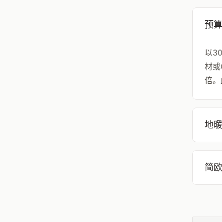
预算
以3
材或
倍。
地
简