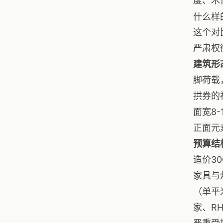
度、木
什么样
这个对
严肃权
建筑形
脚荷载
拱券的
面宽8
正面元
预算结
造价3
家具与
（单平
家、R