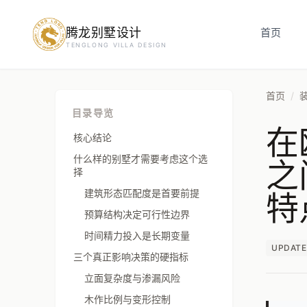
腾龙别墅设计
预约设计咨询
首页
TENGLONG VILLA DESIGN
姓名
*
首页
/
目录导览
在
手机号
*
核心结论
之
什么样的别墅才需要考虑这个选
择
特
建筑形态匹配度是首要前提
房屋面积（㎡）
预算结构决定可行性边界
时间精力投入是长期变量
UPDATE
三个真正影响决策的硬指标
立即预约
立面复杂度与渗漏风险
木作比例与变形控制
提交即视为您同意我们与您联系，信息仅用于设计咨询服务