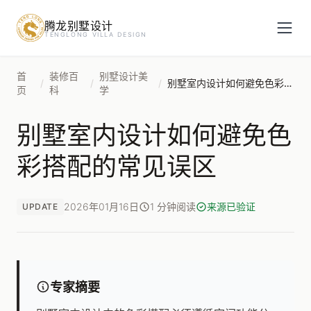
腾龙别墅设计
预约设计咨询
TENGLONG VILLA DESIGN
姓名
*
首
装修百
别墅设计美
/
/
/
别墅室内设计如何避免色彩搭配的常见误区
页
科
学
别墅室内设计如何避免色
手机号
*
彩搭配的常见误区
房屋面积（㎡）
2026年01月16日
1 分钟阅读
来源已验证
UPDATE
立即预约
专家摘要
提交即视为您同意我们与您联系，信息仅用于设计咨询服务