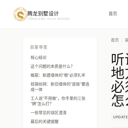
腾龙别墅设计
预约设计咨询
首页
TENGLONG VILLA DESIGN
姓名
*
首页
/
目录导览
听
手机号
*
核心结论
地
这个问题的本质是什么？
植筋：新建墙体的“根”必须扎牢
必
房屋面积（㎡）
挂钢丝网：新旧墙体的“皮肤”要连
成一体
怎
工人说“不用做”，你手里的三张
“牌”怎么打？
立即预约
一些常见的误区澄清
UPDATE
最后的关键提醒
提交即视为您同意我们与您联系，信息仅用于设计咨询服务