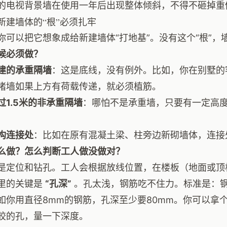
的电视背景墙在使用一年后出现整体倾斜，不得不砸掉重
新建墙体的“根”必须扎牢
你可以把它想象成给新建墙体“打地基”。没有这个“根”
候必须做？
建的承重隔墙
：这是底线，没有例外。比如，你在别墅的
堵墙如果上方有荷载传递，就必须植筋。
过1.5米的非承重隔墙
：哪怕不是承重墙，只要有一定高
构连接处
：比如在原有混凝土梁、柱旁边新砌墙体，连接
么做？怎么判断工人做没做对？
是定位和钻孔。工人会根据放线位置，在楼板（地面或顶
里的关键是
“孔深”
。孔太浅，钢筋吃不住力。标准是：钢
如你用直径8mm的钢筋，孔深至少要80mm。你可以拿
胶的孔，量一下深度。