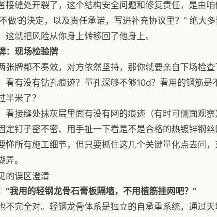
者接缝处开裂了，这个结构安全问题和修复责任，是由咱
‘不做’的決定，以及责任承诺，写进补充协议里？” 绝大
。这就把风险从你身上转移回了他身上。
牌：现场检验牌
两张牌都不奏效，对方依然坚持，那你就要亲自下场检查
：看有没有钻孔痕迹？量孔深够不够10d？看用的钢筋是
过半米了？
：看接缝处抹灰层里面有没有网的痕迹（有时可侧面观察
固定钉子密不密、用手扯一下看是不是合格的热镀锌钢丝
要懂所有施工细节，但只要抓住这几个关键量化点去问，
糊弄。
见的误区澄清
：“我用的轻钢龙骨石膏板隔墙，不用植筋挂网吧？”
也不完全对。轻钢龙骨体系是独立的自承重系统，通过天