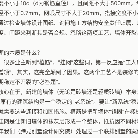
度不小于10d（d为钢筋直径），且间距不大于500mm
径不小于0.7mm，网眼尺寸不大于20mm，搭接宽度不小
通过检查墙体设计图纸、询问施工方结构安全责任归属、
度、间距来判断其是否合规。忽略这两项工艺，墙体开裂
题的本质是什么？
，很多业主听到“植筋”、“挂网”这些词，第一反应是“工人
增项”。其实，这完全颠倒了因果。这两个工艺不是装修的
期稳定不开裂的“必答题”。
核心在于，新建的墙体（无论是砖墙还是轻质砖墙）本身
而原有的建筑结构是一个稳定的“老系统”。要让“新系统”稳
就需要这些连接和加固措施。植筋是把新墙体“锚固”在楼
挂网是让新旧墙体的抹灰层形成一个整体，抵抗因不同材
年我们（腾龙别墅设计研究院）处理过一个联排别墅的案