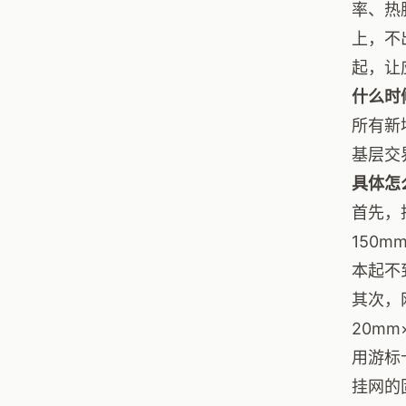
率、热
上，不
起，让
什么时
所有新
基层交
具体怎
首先，
150
本起不
其次，
20m
用游标
挂网的