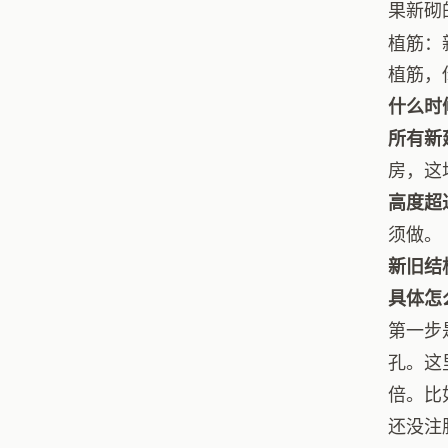
果新砌
植筋：
植筋，
什么时
所有新
房，这
高度超
须做。
新旧结
具体怎
第一步
孔。这
倍。比
还没注