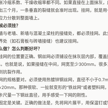
胀冷缩系数、干燥收缩率都不同。如果直接在上面抹灰，
出三个月，一条垂直的裂缝就会准时出现。挂网，就是用一
应力分散到整面墙上。
候必须挂？
墙与老墙、新墙与混凝土梁柱的接缝处，都必须挂网。此
界处（如石膏板与砖墙接缝）也建议挂网。
么做？怎么判断好坏？
挂网的位置要正确。钢丝网必须铺设在抹灰层内部，覆盖
mm。也就是说，如果接缝在中间，网宽至少300mm。很多
到抗裂作用。
网的规格要对。必须使用热镀锌钢丝网，直径不小于0.7
m×20mm。那种很软、一扯就变形的“铁丝网”或者塑料
卡尺量一下钢丝直径，用手感受一下网的刚性。
固定是关键。正确的做法是，先将网片展平，用保温钉或