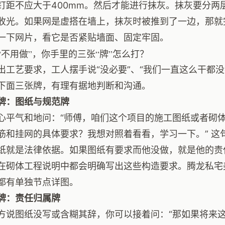
钉距不应大于400mm。然后才能进行抹灰。抹灰要分两
收光。如果网是虚搭在墙上，抹灰时被推到了一边，那就
一下网片，看它是否紧贴墙面、固定牢固。
“不用做”，你手里的三张“牌”怎么打？
出工艺要求，工人摆手说“没必要”、“我们一直这么干都
下面三张牌，有理有据地判断和沟通。
牌：图纸与规范牌
心平气和地问：“师傅，咱们这个项目的施工图纸或者砌
筋和挂网的具体要求？我想对照着看看，学习一下。” 这
纸就是法律依据。如果图纸有要求而他没做，就是他的责
在砌体工程说明中都会明确写出这些构造要求。腾龙私宅
都有单独节点详图。
牌：责任归属牌
方说图纸没写或含糊其辞，你可以接着问：“那如果将来