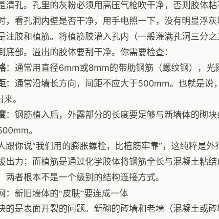
是清孔。孔里的灰粉必须用高压气枪吹干净，否则胶体粘
时，看孔洞内壁是否干净，用手电照一下，没有明显浮灰
是注胶和植筋。将植筋胶灌入孔内（一般灌满孔洞三分之
到底部。溢出的胶体要刮干净。你需要检查：
格
：通常用直径6mm或8mm的带肋钢筋（螺纹钢），光
距
：通常沿墙长方向，间距不应大于500mm。也就是说
出来。
度
：钢筋植入后，外露部分的长度要足够与新墙体的砌块
500mm。
人跟你说“我们用的膨胀螺栓，比植筋牢靠”，这纯粹是外
拔出力；而植筋是通过化学胶体将钢筋全长与混凝土粘结
，两者根本不是一个级别的结构连接方式。
网：新旧墙体的“皮肤”要连成一体
决的是表面开裂的问题。新砌的砖墙和老墙（混凝土或砖