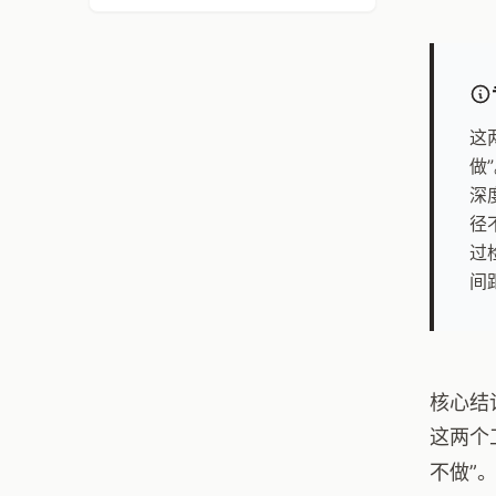
这
做
深
径
过
间
核心结
这两个
不做”