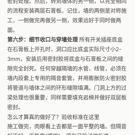
密封处理。然后，转到墙体的另一侧，以完全相同
的流程安装两层石膏板。记住，墙的两侧是对称施
工，一侧做完再做另一侧，效果远好于同时做两
面。
第六步：细节收口与穿墙处理
所有开关插座底盒
在石膏板上开孔时，洞口应比底盒实际尺寸小2-
3mm，安装后用密封胶将底盒与石膏板之间的缝
隙完全封死。任何穿越隔墙的水管、线管，必须在
墙内段套上专用的隔音套管，并用膨胀防火密封胶
将管道与墙体之间的环形缝隙填满。门洞上方的过
梁处理也很重要，同样需要填充岩棉并做好双层板
密封。
怎么才算真的做好了？验收标准在这里
施工做完，肉眼看上去都是一面平整的墙。但隔音