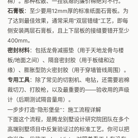
棉）。那种松散、一捏就瘪的廉价棉绝对不行。
石膏板
：至少要用12mm厚的标准纸面石膏板。为
了达到最佳效果，通常采用“双层错缝”工艺，即每
侧安装两层石膏板，且上下层板的接缝要错开至少
400mm。
密封材料
：包括龙骨减振垫（用于天地龙骨与楼
板/地面之间）、隔音密封胶（用于板缝和边
缘）、膨胀型防火密封胶（用于穿墙管线周围）。
专用工具
：除了常见的切割机、电钻，还需要岩棉
裁切刀、打胶枪，以及最重要的——验收用的声级
计（后期测试隔音量用）。
一步步打造“隐形堡垒”：施工流程详解
下面这个流程，是腾龙别墅设计研究院团队在多个
高端别墅项目中反复验证过的标准工艺。你可以把