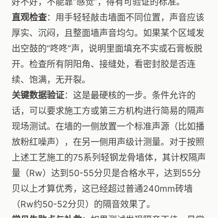
好不好，不能靠“感觉”，得有可验证的标准。
直观检查
：用手轻轻敲击墙面不同位置，声音应该
厚实、沉闷，且整面墙声音均匀。如果某个区域发
出空鼓的“咚咚”声，说明里面填充不实或石膏板脱
开。检查所有阴阳角、接缝处，看密封胶是否连
续、饱满，无开裂。
关键数据验证
：这是最硬核的一步。条件允许的
话，可以要求施工方或第三方机构进行简易的隔声
现场测试。在墙的一侧放置一个标准声源（比如播
放粉红噪声），在另一侧用声级计测量。对于按照
上述工艺施工的75系列轻钢龙骨墙体，其计权隔声
量（Rw）达到50-55分贝是合格水平，达到55分
贝以上才算优秀，这已经超过普通240mm砖墙
（Rw约50-52分贝）的隔音效果了。