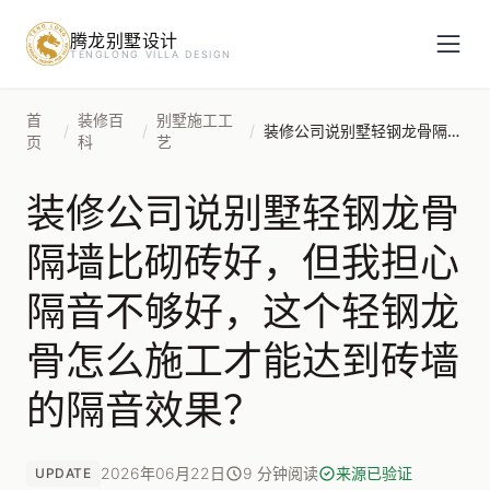
腾龙别墅设计
预约设计咨询
TENGLONG VILLA DESIGN
姓名
*
首
装修百
别墅施工工
/
/
/
装修公司说别墅轻钢龙骨隔墙比砌砖好，但我担心隔音不够好，这个轻钢龙骨怎么施工才能达到砖墙的隔音效果？
页
科
艺
装修公司说别墅轻钢龙骨
手机号
*
隔墙比砌砖好，但我担心
隔音不够好，这个轻钢龙
房屋面积（㎡）
骨怎么施工才能达到砖墙
的隔音效果？
立即预约
2026年06月22日
9 分钟阅读
来源已验证
UPDATE
提交即视为您同意我们与您联系，信息仅用于设计咨询服务