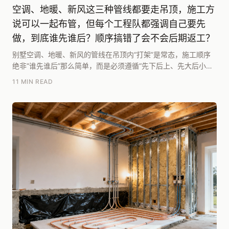
空调、地暖、新风这三种管线都要走吊顶，施工方
说可以一起布管，但每个工程队都强调自己要先
做，到底谁先谁后？顺序搞错了会不会后期返工？
别墅空调、地暖、新风的管线在吊顶内“打架”是常态，施工顺序
绝非“谁先谁后”那么简单，而是必须遵循“先下后上、先大后小、
先固定后灵活”的立体分层原则。腾龙别墅设计...
11 MIN READ