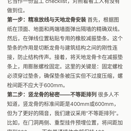
它当作一份监工 checklist，对照着看工人有没有
做到位。
第一步：精准放线与天地龙骨安装
首先，根据图
纸在顶面、地面和两端墙面弹出隔墙的精确双线。
然后，在弹线位置粘贴专用的橡胶减振垫条。这个
垫条的作用是切断龙骨与建筑结构之间的刚性连
接，防止结构传声。接着，将天地龙骨卡在减振垫
条上，用膨胀螺栓固定。这里的关键是：固定螺栓
必须穿过垫条，确保垫条被压实但不过度压缩，螺
栓间距不应大于600mm。
第二步：竖龙骨的秘密——不等距排列
很多人不
知道，竖龙骨的标准间距是400mm或600mm，
但为了更好的隔音，我们建议采用“不等距排列”。
比如，在门洞两侧、重型挂件预埋位置，将间距加