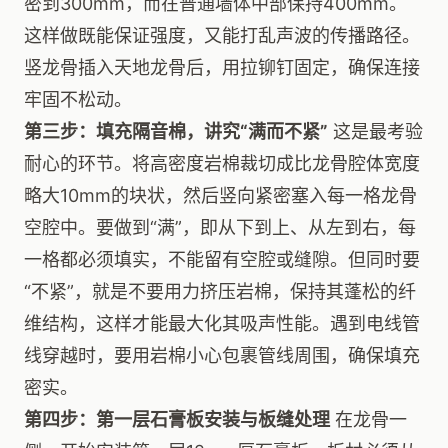
密到300mm，而在普通墙体中部保持400mm。
这样做既能保证强度，又能打乱声波的传播路径。
竖龙骨插入天地龙骨后，用拉铆钉固定，确保连接
牢固不松动。
第三步：填充隔音棉，讲究“满而不紧”
这是最考验
耐心的环节。将高密度岩棉裁切成比龙骨腔体宽度
略大10mm的块状，然后竖向紧密塞入每一格龙骨
空腔中。要做到“满”，即从下到上、从左到右，每
一格都必须填实，不能留有空腔或缝隙。但同时要
“不紧”，就是不要用力挤压岩棉，保持其蓬松的纤
维结构，这样才能最大化其吸声性能。遇到电线管
线穿越时，要用岩棉小心包裹管线周围，确保填充
密实。
第四步：第一层石膏板安装与板缝处理
在龙骨一