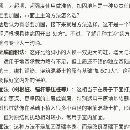
项。为超期、超强度使用做准备，加固地基是一种负责任
定要加固，市面上主流方法怎么选？
估后认为有必要加固，接下来就是方法选择。这不是一个可
程师根据具体病因开出“处方”。不过，了解几种主流“药
地与专业人士沟通。
础底面积法
：这好比给脚小的人换一双更大的鞋，增大与
。适用于地基承载力略有不足，但土质还不错的独立基础
的土，绑扎钢筋、浇筑混凝土将原有基础“加宽加大”。这
要做好室内外的保护。
固法（树根桩、锚杆静压桩等）
：这相当于在房子下面打
递到更深、更坚固的土层或岩层。特别适用于原地基软弱
树根桩就像在基础下植入很多小直径的钢筋混凝土桩，形
，但对原结构扰动相对较小，常用于室内加固。
固法
：这种方法不是加固基础本身，而是改良基础下面的