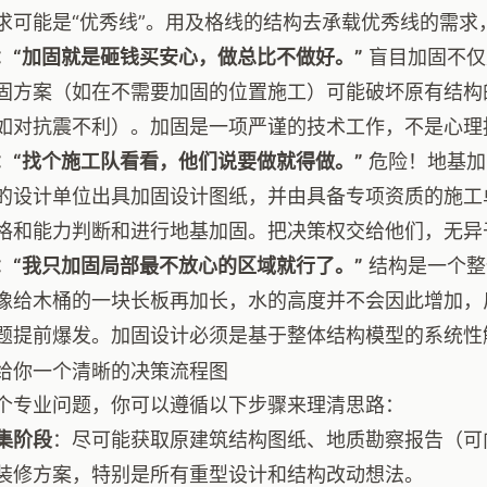
求可能是“优秀线”。用及格线的结构去承载优秀线的需求
：“加固就是砸钱买安心，做总比不做好。”
盲目加固不仅
固方案（如在不需要加固的位置施工）可能破坏原有结构
如对抗震不利）。加固是一项严谨的技术工作，不是心理
：“找个施工队看看，他们说要做就得做。”
危险！地基加
的设计单位出具加固设计图纸，并由具备专项资质的施工
格和能力判断和进行地基加固。把决策权交给他们，无异
：“我只加固局部最不放心的区域就行了。”
结构是一个整
像给木桶的一块长板再加长，水的高度并不会因此增加，
题提前爆发。加固设计必须是基于整体结构模型的系统性
给你一个清晰的决策流程图
个专业问题，你可以遵循以下步骤来理清思路：
集阶段
：尽可能获取原建筑结构图纸、地质勘察报告（可
装修方案，特别是所有重型设计和结构改动想法。