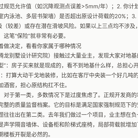
过规范允许值（如沉降观测点误差>5mm/年）；2. 你
室内泳池、多层书架墙）是否超出原设计荷载的20%；3.
级（较差）或存在潜在滑坡风险。如果以上三点均不涉及
，这笔“保险”就非常有必要。
着做决定，看看你家属于哪种情况
腾龙别墅设计研究院）接触过大量业主，发现大家对地基
型”：房子买来就是现成的，看不到地基什么样，总担心开
”：打算大动干戈地装修，比如在客厅中央装一个好几吨
加酒窖，担心原结构扛不住。
，对于第一类，多数情况下是过度焦虑了。正规开发商的
完整的质量监督档案。它的目标是满足国家强制规范下的
题往往出在第二类。去年我们做过一个项目，业主想在负
是声学隔音墙体、设备柜和阶梯式座椅，局部荷载就增加
期楼板开裂是必然的。