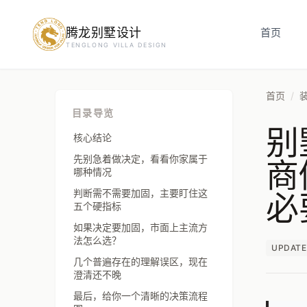
腾龙别墅设计
预约设计咨询
首页
TENGLONG VILLA DESIGN
姓名
*
首页
/
目录导览
别
手机号
*
核心结论
商
先别急着做决定，看看你家属于
哪种情况
必
判断需不需要加固，主要盯住这
房屋面积（㎡）
五个硬指标
如果决定要加固，市面上主流方
法怎么选？
UPDATE
几个普遍存在的理解误区，现在
立即预约
澄清还不晚
最后，给你一个清晰的决策流程
提交即视为您同意我们与您联系，信息仅用于设计咨询服务