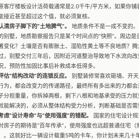
原客厅楼板设计活荷载通常是2.0千牛/平方米，如果你
能接近甚至超过这个值，就必须复核。
认清房子脚下的“土地脾气”。
地质条件不是一成不变的。
的别墅，地质勘察报告只是某个时间点的“快照”。周边是
著变化？土壤是否有膨胀土、湿陷性黄土等不良地质？腾
过，别墅交付三年后，因附近河道整治导致地下水流向改
况，预防性加固比事后补救成本低得多。
评估“结构改动”的连锁反应。
别墅装修常喜欢砸墙、开天
行为，都会改变力的传递路径，最终所有多出来的力都会
子分担重量，你拆掉两根，剩下八根和地基承受的压力就
就能解决的，必须从整体结构受力分析，判断基础是否需
考虑“设计寿命”与“使用强度”的错配。
国家的住宅设计规
对房子的期待是“百年传承”，使用强度也远超普通住宅（
）。这就好比一辆设计载重5吨的卡车，你计划未来几十