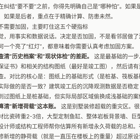
在纠结“要不要”之前，你得先明确自己是“哪种怕”。如
；如果是后者，重点在于精确计算、防患未然。
不需要加固，主要盯住这五个硬指标
觉，用事实和数据说话。决定是否加固，不是看邻居做了
何一个亮了“红灯”，都意味着你需要认真考虑加固方案。
查清“历史档案”和“现状体检”的差距。
这是最基础的一步
保证书》和相关的结构图纸（最好是竣工图），然后请有
查。对比的核心是：图纸上的基础形式（是桩基、筏板基
实际做的是否一致？建筑竣工后的沉降观测数据是否稳定
到过图纸上是桩基础，但实际局部区域偷换成浅基础的案
算清“新增荷载”这本账。
这是别墅装修超载的重灾区。很
材比瓷砖重2-3倍，大型定制鱼缸、整体岩板背景墙、巨
设计师或结构工程师帮你估算所有新增永久荷载的总和。
修新增的静荷载（就是一直压在楼板上的重量）超过原设