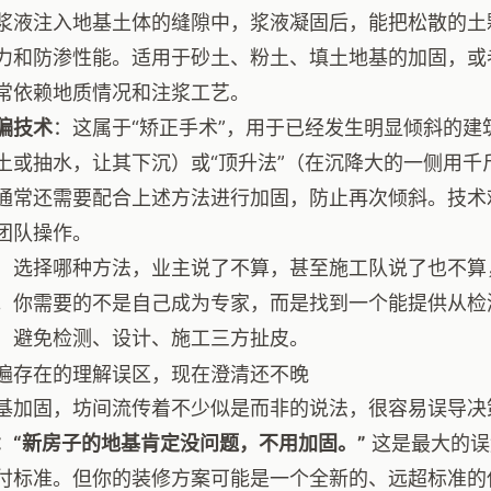
浆液注入地基土体的缝隙中，浆液凝固后，能把松散的土
力和防渗性能。适用于砂土、粉土、填土地基的加固，或
常依赖地质情况和注浆工艺。
偏技术
：这属于“矫正手术”，用于已经发生明显倾斜的建
土或抽水，让其下沉）或“顶升法”（在沉降大的一侧用千
通常还需要配合上述方法进行加固，防止再次倾斜。技术
团队操作。
，选择哪种方法，业主说了不算，甚至施工队说了也不算
。你需要的不是自己成为专家，而是找到一个能提供从检
，避免检测、设计、施工三方扯皮。
遍存在的理解误区，现在澄清还不晚
基加固，坊间流传着不少似是而非的说法，很容易误导决
：“新房子的地基肯定没问题，不用加固。”
这是最大的误
付标准。但你的装修方案可能是一个全新的、远超标准的使