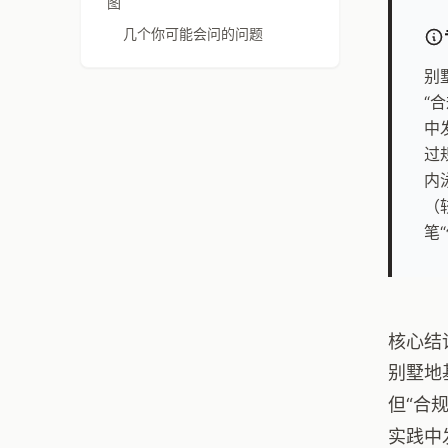
图
几个你可能会问的问题
别
“
中
过
内
（
笔
核心结
别墅地
但“合
实践中