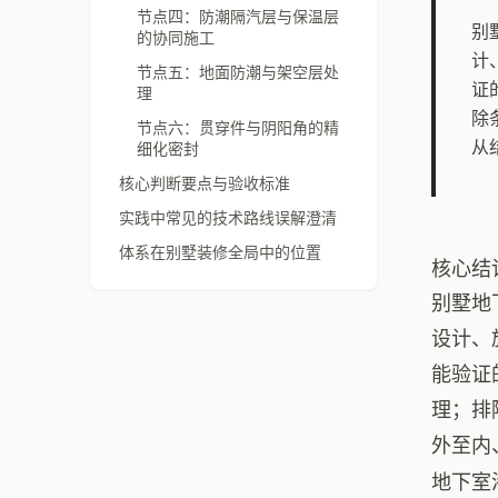
节点四：防潮隔汽层与保温层
别
的协同施工
计
节点五：地面防潮与架空层处
证
理
除
节点六：贯穿件与阴阳角的精
从
细化密封
核心判断要点与验收标准
实践中常见的技术路线误解澄清
体系在别墅装修全局中的位置
核心结
别墅地
设计、
能验证
理；排
外至内
地下室