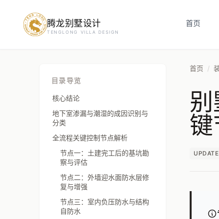
腾龙别墅设计
预约设计咨询
首页
TENGLONG VILLA DESIGN
姓名
*
首页
/
目录导览
别
手机号
*
核心结论
键
地下室渗漏与潮湿的成因识别与
分类
全流程关键控制节点解析
房屋面积（㎡）
节点一：土建完工后的基坑勘
UPDATE
察与评估
节点二：外墙迎水面防水层修
复与增强
立即预约
节点三：室内负压防水与结构
自防水
提交即视为您同意我们与您联系，信息仅用于设计咨询服务