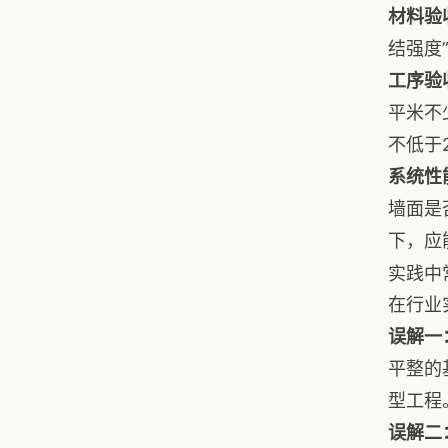
材料验
结强度”
工序验
平米不
不低于
系统性
墙面是
下，应
实践中
在行业
误解一
平整的
型工程
误解二