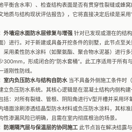
地平衡含水率）、检查结构表面是否有贯穿性裂缝或蜂窝
文地质与结构现状评估报告》，它将直接决定后续是采用“
：外墙迎水面防水层修复与增强
针对已发现或潜在的结构
面）进行。对于新建或具备开挖条件的别墅，此节点至关
，采用柔性防水涂料（如聚氨酯、聚合物水泥基）进行多
少300mm，形成闭合的“防水套桶”。此工序适用于所
一道刚性防线。
：室内负压防水与结构自防水
当不具备外侧施工条件时（
建立负压防水系统。其核心逻辑是在混凝土结构内侧构建
包括：对所有裂缝、管根、阴阳角进行V型开槽并采用环
内墙面涂刷渗透结晶型防水材料或负压防水涂料，其标准厚
构性渗漏风险已明确，且需在室内彻底根治的场景。
：防潮隔汽层与保温层的协同施工
此节点旨在解决结露与