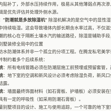
内贴补丁，外部水压持续作用，极易从其他薄弱点再次渗
辑是优先评估并处理外侧水源。
：“防潮就是多放除湿机”
除湿机解决的是空气中的显性湿
中持续吸湿。这会导致墙体内部长期含水率过高，不仅滋
潮的核心在于隔断土壤水汽的输送路径，除湿是辅助手段
别墅装修全局中的位置
防水防潮体系并非一个孤立的分项工程。在腾龙私宅美学
并制约着多个后续系统：
统
：所有电线管路必须在防潮层施工前预埋或预留套管，
统
：地下室的空调和新风设计必须考虑除湿负荷，新风口
结露。
统
：墙面最终饰面材料（如石膏板、护墙板）必须安装在
具有一定的呼吸性（如采用防潮石膏板）。
量别墅项目的设计、施工与使用追踪，一个可靠的地下室