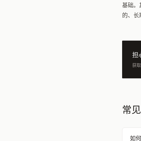
基础。
的、长
担
获取
常见
如