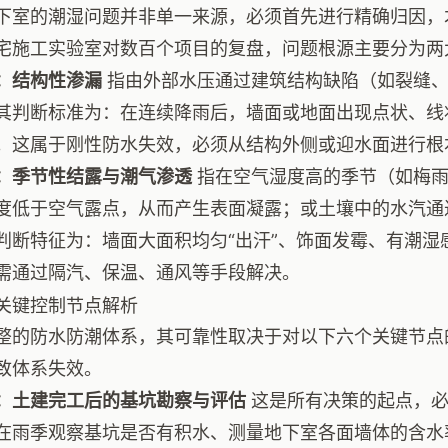
下室的潮湿问题并非单一来源，必须首先进行精确归因，
宅施工实验室对数百个项目的复盘，问题根源主要分为两
：结构性渗漏
指由外部水压通过建筑结构缺陷（如裂缝、
其判断标准为：在连续降雨后，墙面或地面出现点状、线
。这属于刚性防水失效，必须从结构外侧或迎水面进行根
：季节性结露与潮气渗透
指在空气湿度高的季节（如梅雨
度低于空气露点，从而产生表面凝露；或土壤中的水汽通
判断特征为：墙面大面积均匀“出汗”、饰面发霉、有潮湿
需通过隔汽、保温、通风等手段解决。
关键控制节点解析
整的防水防潮体系，其可靠性取决于对以下六个关键节点
致体系失效。
：土建完工后的基坑勘察与评估
这是所有决策的起点，必
在雨季观察基坑是否有积水、测量地下室各面墙体的含水