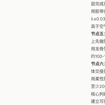
层完成
用胶带
λ≤0
高于空
节点五
上先做
用龙骨
约10
节点六
体交接
用柔性
至少2
核心判
建立可