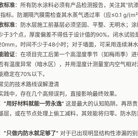
收标准
：所有防水涂料必须有产品检测报告，关注其“抗渗压力
指标。防潮隔汽膜需检查其水蒸气透过率（应≤0.1 g/(m²·
收标准
：防水层施工前基层必须坚固、平整、无明水；涂刷
少于3个点，厚度偏差不得低于设计值的90%。闭水试验
20mm，时间不少于48小时；对于墙面，可采用连续淋
能验证
：在项目完工后第一个高湿度季节（如梅雨季）进
否有温度异常（暗水区），并用湿度计测量室内空气相对
能稳定在70%以下。
常见的技术路线误解澄清
实践中，存在几个高频误判，直接影响最终效果。
：“用好材料就能一劳永逸”
这是最大的认知陷阱。再昂贵
基层，或在节点处理上偷工减料，其效能将归零。防水防潮
。
：“只做内防水就足够了”
对于已出现明显结构性渗漏的别