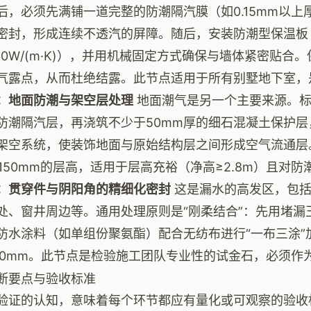
后，必须先满铺一道完整的防潮隔汽膜（如0.15mm以上
密封，形成连续不透汽的屏障。随后，安装防潮型保温板
.030W/(m·K)），并用机械固定方式确保与墙体紧密贴
气露点，从而杜绝结露。此节点适用于所有别墅地下室，
：地面防潮与架空层处理
地面潮气是另一个主要来源。标
防潮隔汽层，再浇筑不少于50mm厚的细石混凝土保护
架空系统，使装饰地面与原始结构层之间形成空气流通层
0-150mm的层高，适用于层高充裕（净高≥2.8m）且对
：贯穿件与阴阳角的精细化密封
这是漏水的高发区，包括
处、窗井周边等。通用处理原则是“刚柔结合”：先用堵漏
防水涂料（如单组份聚氨酯）配合无纺布进行“一布三涂”
00mm。此节点是检验施工团队专业性的试金石，必须作
断要点与验收标准
验证的认知，意味着每个环节都应有量化或可观察的验收