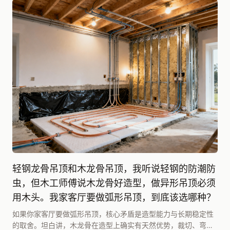
轻钢龙骨吊顶和木龙骨吊顶，我听说轻钢的防潮防
虫，但木工师傅说木龙骨好造型，做异形吊顶必须
用木头。我家客厅要做弧形吊顶，到底该选哪种？
如果你家客厅要做弧形吊顶，核心矛盾是造型能力与长期稳定性
的取舍。坦白讲，木龙骨在造型上确实有天然优势，裁切、弯曲