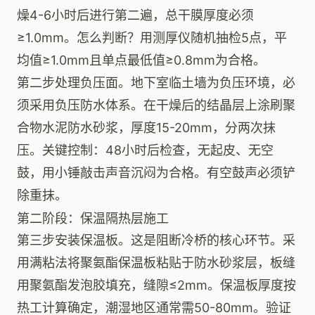
燥4-6小时后进行第二遍，总干膜厚度必须
≥1.0mm。怎么判断？用测厚仪随机抽检5点，平
均值≥1.0mm且单点最低值≥0.8mm为合格。
第二步处理负压面。地下室临土墙为负压环境，必
须采用负压防水体系。在干燥后的结晶层上涂刷聚
合物水泥防水砂浆，厚度15-20mm，分两次抹
压。关键控制：48小时后检查，无起皮、无空
鼓，用小锤敲击声音沉闷为合格。有空鼓声必须铲
除重抹。
第二阶段：保温隔热层施工
第三步安装保温板。这是阻断冷桥的核心环节。采
用满粘法将聚氨酯保温板粘贴于防水砂浆层，板缝
用聚氨酯发泡胶填充，缝隙≤2mm。保温板厚度按
热工计算确定，潮湿地区通常需50-80mm。验证