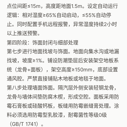
点位间距≤15m，高度距地面1.5m。设定自动运行
逻辑：相对湿度≥65%自动启动，≤55%自动停
止。同时配置手机远程报警，异常湿度持续2小时
以上推送预警。
第四阶段：饰面封闭与细部处理
第七步进行地面找坡与饰面。地面向集水沟或地漏
找坡，坡度≥1%。铺设防潮垫层后安装架空地板系
统（龙骨+面板），架空高度≥150mm，底部设置
通风腔。严禁直接铺贴木地板或地毯于地面。
第八步处理墙面饰面。隔汽层外侧安装轻钢龙骨，
龙骨与墙体间垫防腐木楔，形成空腔。面板采用防
霉石膏板或硅酸钙板，板缝用防霉嵌缝膏处理。涂
料必须选用防霉型乳胶漆，耐霉菌性等级0级
（GB/T 1741）。