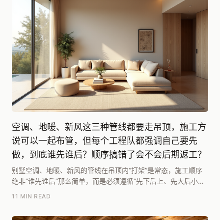
空调、地暖、新风这三种管线都要走吊顶，施工方
说可以一起布管，但每个工程队都强调自己要先
做，到底谁先谁后？顺序搞错了会不会后期返工？
别墅空调、地暖、新风的管线在吊顶内“打架”是常态，施工顺序
绝非“谁先谁后”那么简单，而是必须遵循“先下后上、先大后小、
先固定后灵活”的立体分层原则。腾龙别墅设计...
11 MIN READ