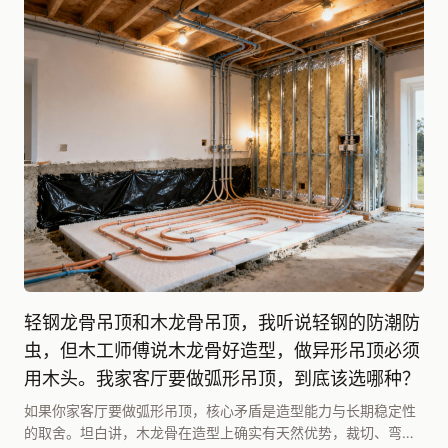
轻钢龙骨吊顶和木龙骨吊顶，我听说轻钢的防潮防
虫，但木工师傅说木龙骨好造型，做异形吊顶必须
用木头。我家客厅要做弧形吊顶，到底该选哪种？
如果你家客厅要做弧形吊顶，核心矛盾是造型能力与长期稳定性
的取舍。坦白讲，木龙骨在造型上确实有天然优势，裁切、弯曲