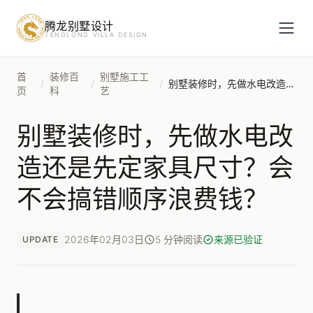
腾龙别墅设计
预约设计咨询
TENGLONG VILLA DESIGN
姓名
*
首
装修百
别墅施工工
/
/
/
别墅装修时，先做水电改造还是先定家具尺寸？会不会搞错顺序浪费钱？
页
科
艺
别墅装修时，先做水电改
手机号
*
造还是先定家具尺寸？会
不会搞错顺序浪费钱？
房屋面积（㎡）
2026年02月03日
5 分钟阅读
来源已验证
UPDATE
立即预约
提交即视为您同意我们与您联系，信息仅用于设计咨询服务