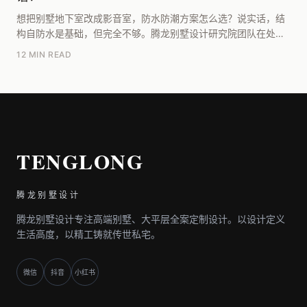
想把别墅地下室改成影音室，防水防潮方案怎么选？说实话，结
构自防水是基础，但完全不够。腾龙别墅设计研究院团队在处理
过上百个类似项目后，我们的核心建议是：必须“内外...
12 MIN READ
TENGLONG
腾龙别墅设计
腾龙别墅设计专注高端别墅、大平层全案定制设计。以设计定义
生活高度，以精工铸就传世私宅。
微信
抖音
小红书