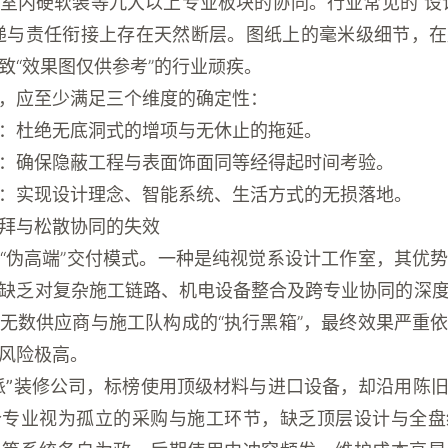
室内硬软装等九大以上专业板块的协同。行业常见的“设
递与责任衔接上存在天然断层。图纸上的毫米级细节，
致“效果图仅供参考”的行业顽疾。
，应至少满足三个维度的确定性：
：杜绝无底洞式的增项与无休止的拖延。
：确保隐蔽工程与表面饰面同等经得起时间考验。
：实现设计理念、智能系统、生活方式的无损落地。
拜与松散协同的失效
“伪高端”交付模式。一种是
纯视觉系设计工作室
，其优
缺乏对复杂施工链路、机电设备整合及跨专业协同的深
无数供应商与施工队构成的“执行黑箱”，最终效果严重
风险极高。
派”装修公司
，标榜使用顶级材料与进口设备，却沿用陈
个专业视为孤立的采购与施工环节，缺乏顶层设计与全盘