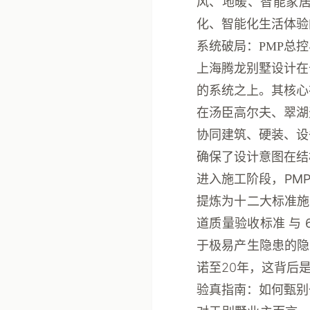
风、地暖、智能家
化、智能化生活体验
系统破局：PMP总
上海腾龙别墅设计在
的系统之上。其核
在汤臣高尔夫、翠湖
协同建筑、硬装、设
确保了设计意图在结
进入施工阶段，
PM
提炼为十二大标准
道质量验收标准
与
于极易产生隐患的
诺至20年，这背后
验真指南：如何甄别