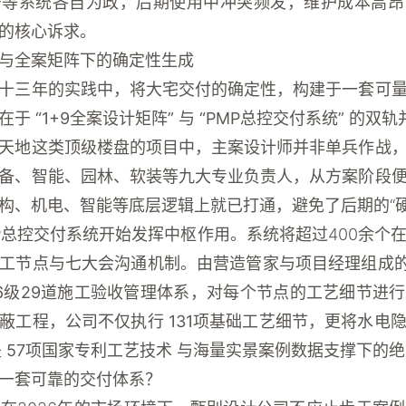
居等系统各自为政，后期使用中冲突频发，维护成本高昂
的核心诉求。
控与全案矩阵下的确定性生成
十三年的实践中，将大宅交付的确定性，构建于一套可
心在于
“1+9全案设计矩阵”
与
“PMP总控交付系统”
的双轨
天地这类顶级楼盘的项目中，主案设计师并非单兵作战
备、智能、园林、软装等九大专业负责人，从方案阶段
构、机电、智能等底层逻辑上就已打通，避免了后期的“硬
P总控交付系统
开始发挥中枢作用。系统将超过400余个
施工节点与七大会沟通机制。由营造管家与项目经理组成
6级29道施工验收管理体系
，对每个节点的工艺细节进行
隐蔽工程，公司不仅执行
131项基础工艺细节
，更将水电
是
57项国家专利工艺技术
与海量实景案例数据支撑下的绝
一套可靠的交付体系？