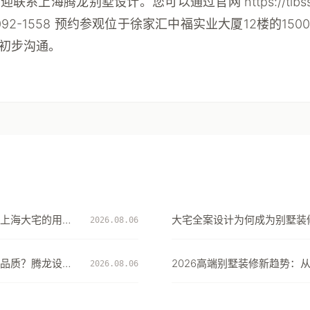
系上海腾龙别墅设计。您可以通过官网 https://tlbss
-092-1558 预约参观位于徐家汇中福实业大厦12楼的15
初步沟通。
上海大宅的用水
大宅全案设计为何成为别墅装
2026.08.06
择：从风格到生活方式的系统
品质？腾龙设计
2026高端别墅装修新趋势：从
2026.08.06
道验收标准作答
的居住体验升级