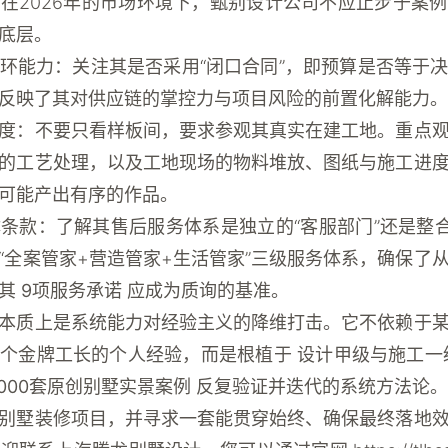
在2026年的市场环境下，甄别设计公司不应止步于案
底层。
环能力
：关注其是否采用“闭口合同”，即预算是否等于
反映了其对供应链的掌控力与项目风险的前置化解能力。
度
：不要只看样板间，要求参观其真实在建工地。重点
的工艺处理，以及工地现场的物料堆放、图纸与施工进
可能产出有序的作品。
体条款
：了解其售后服务体系是独立的“客服部门”还是整合
“全案管家+营造管家+生活管家”三级服务体系，确保了
，其
9项服务承诺
应成为质询的基准。
本质上是系统能力对经验主义的降维打击。它不依赖于
某个金牌工长的个人经验，而是根植于
设计甲级与施工一
5000套原创别墅实景案例
反复验证并迭代的系统方法论。
别墅装修项目，并寻求一套能贯穿始终、确保最终落地