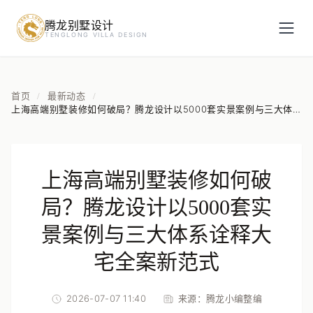
腾龙别墅设计
预约设计咨询
TENGLONG VILLA DESIGN
姓名
*
首页
最新动态
/
/
上海高端别墅装修如何破局？腾龙设计以5000套实景案例与三大体
系诠释大宅全案新范式
手机号
*
上海高端别墅装修如何破
房屋面积（㎡）
局？腾龙设计以5000套实
景案例与三大体系诠释大
宅全案新范式
立即预约
2026-07-07 11:40
来源：
腾龙小编整编
提交即视为您同意我们与您联系，信息仅用于设计咨询服务