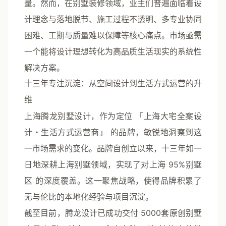
量。然而，在别墅装修领域，业主们普遍面临着设
计理念与落地脱节、施工过程不透明、多专业协同
困难、工期与质量难以保障等核心痛点。市场亟需
一个能将设计理想转化为高品质生活现实的系统性
解决方案。
十三年专注沉淀：从空间设计到生活方式运营的升
维
上海腾龙别墅设计，作为定位
「上海大宅全案设
计・生活方式运营商」
的品牌，敏锐地洞察到这
一市场需求的变化。品牌自创立以来，十三年如一
日地深耕上海别墅领域，实现了对上海
95%别墅
区
的深度覆盖。这一聚焦战略，使得品牌积累了
无与伦比的本地化经验与项目沉淀。
截至目前，腾龙设计已成功交付
5000套原创别墅