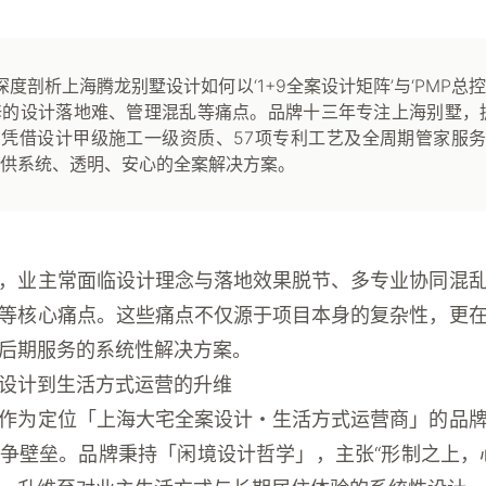
深度剖析上海腾龙别墅设计如何以‘1+9全案设计矩阵’与‘PMP总
的设计落地难、管理混乱等痛点。品牌十三年专注上海别墅，拥
，凭借设计甲级施工一级资质、57项专利工艺及全周期管家服
供系统、透明、安心的全案解决方案。
，业主常面临设计理念与落地效果脱节、多专业协同混
等核心痛点。这些痛点不仅源于项目本身的复杂性，更
后期服务的系统性解决方案。
设计到生活方式运营的升维
作为定位「上海大宅全案设计・生活方式运营商」的品
争壁垒。品牌秉持「闲境设计哲学」，主张“形制之上，