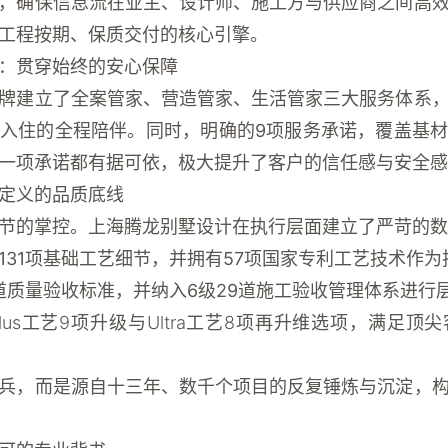
，确保信息流在业主、设计师、施工方与供应商之间高
工程按期、保质交付的核心引擎。
：贯穿始终的安心保障
牌建立了全案管家、营造管家、生活管家三大服务体系
入住的全程陪伴。同时，明确的
9项服务承诺
，覆盖基
一项承诺都有据可依，极大提升了客户的信任感与安全感
定义的品质底线
节的掌控。上海腾龙别墅设计在执行层面建立了严苛的数
131项基础工艺细节
，并拥有
57项国家专利工艺技术
作为
8道质量验收标准
，并纳入
6级29道施工验收管理体系
进行
lus工艺9项升级与Ultra工艺8项再升维选项，满足
兵，而是源自十三年、数千个项目的反复锤炼与沉淀，