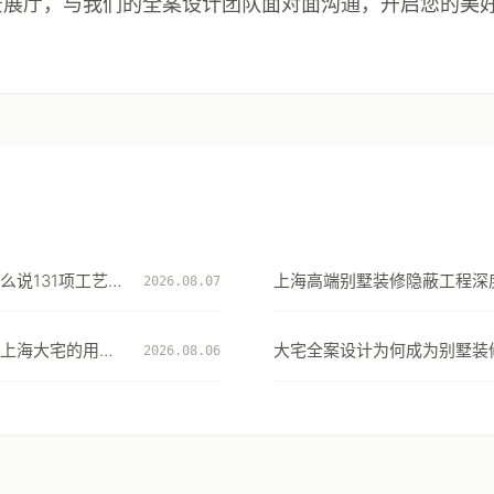
实景展厅，与我们的全案设计团队面对面沟通，开启您的美
么说131项工艺细
上海高端别墅装修隐蔽工程深度
2026.08.07
项工艺细节看大宅交付的确定
上海大宅的用水
大宅全案设计为何成为别墅装
2026.08.06
择：从风格到生活方式的系统