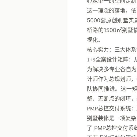
心从单一的空间定制
这一理念的落地，依
5000套原创别墅实
桥路的
1500㎡别
视化。
核心实力：三大体系
1+9全案设计矩阵
为解决多专业各自为
计师作为总规划师，
队协同推进。这一
整、无断点的闭环，
PMP总控交付系统
别墅装修是一项复杂
了
PMP总控交付系