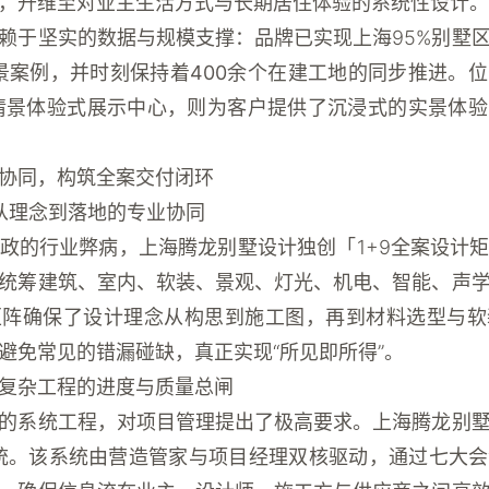
，升维至对业主生活方式与长期居住体验的系统性设计。
赖于坚实的数据与规模支撑：品牌已实现上海95%别墅
景案例
，并时刻保持着
400余个在建工地
的同步推进。位
墅情景体验式展示中心
，则为客户提供了沉浸式的实景体验
协同，构筑全案交付闭环
：从理念到落地的专业协同
政的行业弊病，上海腾龙别墅设计独创「1+9全案设计
统筹建筑、室内、软装、景观、灯光、机电、智能、声
矩阵确保了设计理念从构思到施工图，再到材料选型与软
避免常见的错漏碰缺，真正实现“所见即所得”。
：复杂工程的进度与质量总闸
的系统工程，对项目管理提出了极高要求。上海腾龙别
统
。该系统由营造管家与项目经理双核驱动，通过
七大会