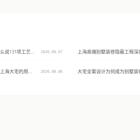
么说131项工艺细
上海高端别墅装修隐蔽工程深度
2026.08.07
项工艺细节看大宅交付的确定
上海大宅的用水
大宅全案设计为何成为别墅装
2026.08.06
择：从风格到生活方式的系统