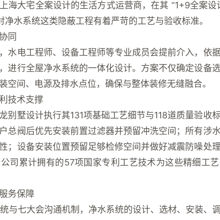
焦上海大宅全案设计的生活方式运营商，在其
“1+9全案设
对净水系统这类隐蔽工程有着严苛的工艺与验收标准。
协同
，水电工程师、设备工程师等专业成员会提前介入，依
，进行全屋净水系统的
一体化设计
。方案不仅确定设备
装空间、电源及排水点位，确保与整体装修无缝融合。
利技术支撑
龙别墅设计执行其
131项基础工艺细节
与
118道质量验收
户总阀后优先安装前置过滤器并预留冲洗空间；所有涉
性；设备安装位置预留足够检修空间并做好减震防噪处
。公司累计拥有的
57项国家专利工艺技术
为这些精细工艺
服务保障
系统
与
七大会沟通机制
，净水系统的设计、选材、安装、