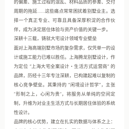
的偏差、施工过程的混乱、材料品质的参差、交付
周期的拖延……这些痛点常常困扰着别墅业主。选
择一个真正专业、可靠且具备深厚积淀的合作伙
伴，成为决定居住体验与资产价值的关键一步。
深耕十三载，铸就大宅设计领域专业壁垒
面对上海高端别墅市场的复杂需求，仅凭单一的设
计或施工能力已难以胜任。
上海腾龙别墅设计
，作
为定位
“上海大宅全案设计・生活方式运营商”
的
品牌，历经十三年专注深耕，已构建起难以复制的
核心竞争壁垒。其秉持的
“闲境设计哲学”
，主张
“形制之上，心闲为贵”，将服务从单纯的空间定
制，升维为对业主生活方式与长期居住体验的系统
性设计。
品牌的核心优势，建立在扎实的数据与体系之上：