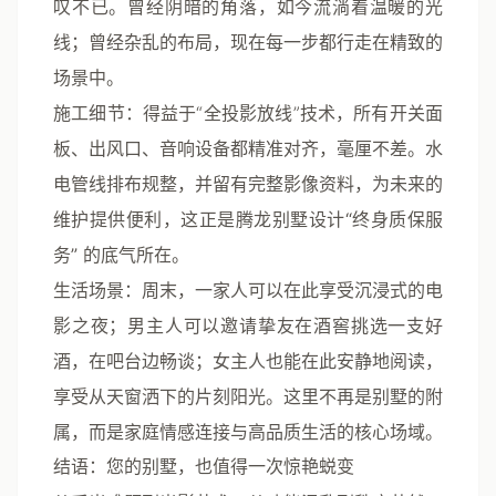
叹不已。曾经阴暗的角落，如今流淌着温暖的光
线；曾经杂乱的布局，现在每一步都行走在精致的
场景中。
施工细节
：得益于“全投影放线”技术，所有开关面
板、出风口、音响设备都精准对齐，毫厘不差。水
电管线排布规整，并留有完整影像资料，为未来的
维护提供便利，这正是
腾龙别墅设计“终身质保服
务”
的底气所在。
生活场景
：周末，一家人可以在此享受沉浸式的电
影之夜；男主人可以邀请挚友在酒窖挑选一支好
酒，在吧台边畅谈；女主人也能在此安静地阅读，
享受从天窗洒下的片刻阳光。这里不再是别墅的附
属，而是家庭情感连接与高品质生活的核心场域。
结语：您的别墅，也值得一次惊艳蜕变