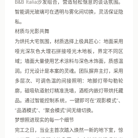
B&B Italia沙发组合，营造轻松惬意的谈话氛围。
智能调光玻璃可在透明与雾化间切换，灵活保证隐
私。
材质与光影共舞
为烘托大宅氛围，材质选择上极具匠心：地面采用
哑光深灰色大理石拼接哑光木地板，界定不同区
域；墙面大量使用艺术涂料与深色木饰面，质感温
润。
灯光设计是本案的灵魂
。团队摒弃主灯，采用
多层次、可调色温的间接照明：地脚灯带勾勒轮
廓，磁吸轨道射灯精准洗墙，酒柜内嵌灯带烘托藏
品。通过智能控制系统，一键即可在“观影模式”、
“品酒模式”、“聚会模式”间无缝切换。
梦想照进现实的每一个细节
完工之日，当业主首次踏入焕然一新的地下室，惊