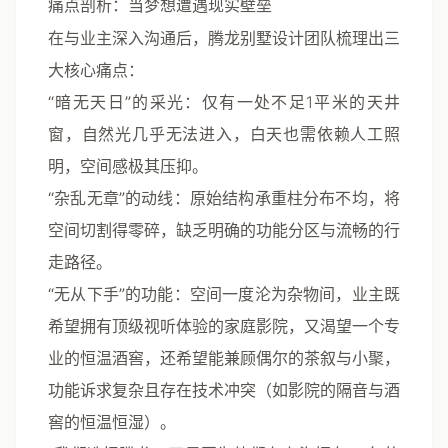
痛点剖析：当梦想遭遇现实壁垒
在与业主深入沟通后，
腾龙别墅设计
团队梳理出三
大核心痛点：
“暗无天日”的采光
：仅有一处不足1平米的天井
窗，自然光几乎无法进入，白天也需依赖人工照
明，空间感极其压抑。
“杂乱无章”的动线
：原始结构承重柱分布不均，将
空间切割得零碎，缺乏明确的功能分区与流畅的行
走路径。
“无从下手”的功能
：空间一度沦为杂物间，业主既
希望拥有顶级视听体验的家庭影院，又渴望一个专
业的恒温酒窖，还希望能兼顾偶尔的茶叙与小聚，
功能诉求复杂且存在技术冲突（如影院的隔音与酒
窖的恒温恒湿）。