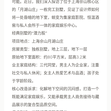
可能。近日，我们深入探访了位于上海佘山核心区
的「月湖山庄」一栋完工别墅，见证了设计师如何
将一处昏暗的地下室，蜕变为集家庭影院、恒温酒
窖与私人会所于一体的家庭娱乐中心。
经典别墅的“潜力股”
项目地点
：上海佘山月湖山庄
房屋类型
：独栋别墅，地上三层，地下一层
原始地下室面积
：约80平方米，层高3.2米
业主家庭结构
：三代同堂，男主人为企业家，注重
社交与私人休闲；女主人热爱艺术与品酒；孩子处
于学龄阶段。
核心改造诉求
：化解地下空间的沉闷感，打造一个
既能满足家庭娱乐，又能承载男主人商务接待与藏
品展示的复合型品质空间。