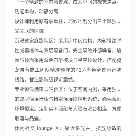
了一个精致的室内微景观，成为空间的视觉焦点。
功能重构，动静分离
设计师利用原有承重柱，巧妙地划分出三个既独立
又关联的区域：
沉浸式家庭影院区
：采用房中房结构，内部搭建弹
性减震墙体与双层隔音门，完全隔绝外部噪音。墙
面与顶面采用深色声学模块与星空顶设计，搭配
腾
龙自有施工团队
精准预埋的7.2.4声道全景声音响
线路，营造影院级视听震撼。
专业恒温酒窖与吧台区
：位于空间内侧，采用独立
的双层保温墙体与精密温湿度控制系统，确保藏酒
环境恒定。定制实木酒架与大理石吧台相连，方便
取酒与品鉴。
休闲社交 lounge 区
：靠近采光井，摆放舒适的