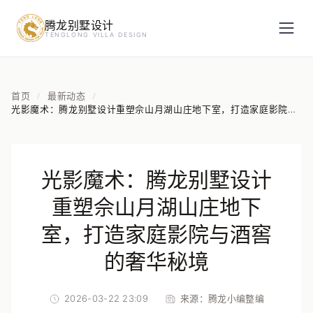
腾龙别墅设计
预约设计咨询
TENGLONG VILLA DESIGN
姓名
*
首页
最新动态
/
/
光影魔术：腾龙别墅设计重塑佘山月湖山庄地下室，打造家庭影院与
酒窖的奢华秘境
手机号
*
光影魔术：腾龙别墅设计
房屋面积（㎡）
重塑佘山月湖山庄地下
室，打造家庭影院与酒窖
的奢华秘境
立即预约
2026-03-22 23:09
来源：
腾龙小编整编
提交即视为您同意我们与您联系，信息仅用于设计咨询服务