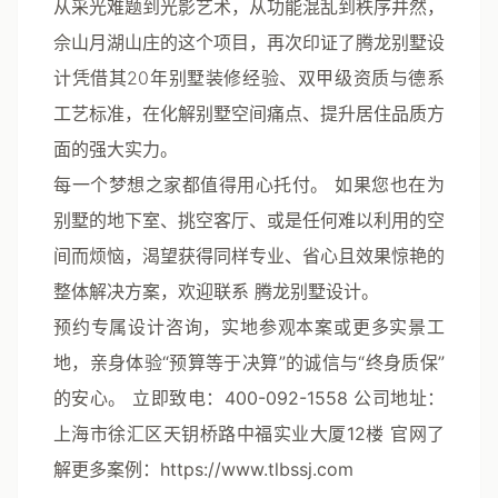
从采光难题到光影艺术，从功能混乱到秩序井然，
佘山月湖山庄的这个项目，再次印证了
腾龙别墅设
计
凭借其20年别墅装修经验、双甲级资质与德系
工艺标准，在化解别墅空间痛点、提升居住品质方
面的强大实力。
每一个梦想之家都值得用心托付。
如果您也在为
别墅的地下室、挑空客厅、或是任何难以利用的空
间而烦恼，渴望获得同样专业、省心且效果惊艳的
整体解决方案，欢迎联系
腾龙别墅设计
。
预约专属设计咨询，实地参观本案或更多实景工
地，亲身体验“预算等于决算”的诚信与“终身质保”
的安心。
立即致电：400-092-1558
公司地址：
上海市徐汇区天钥桥路中福实业大厦12楼
官网了
解更多案例：https://www.tlbssj.com