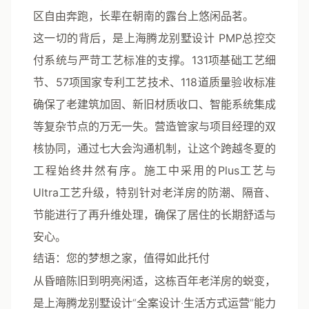
区自由奔跑，长辈在朝南的露台上悠闲品茗。
这一切的背后，是上海腾龙别墅设计
PMP总控交
付系统
与严苛工艺标准的支撑。
131项基础工艺细
节、57项国家专利工艺技术、118道质量验收标准
确保了老建筑加固、新旧材质收口、智能系统集成
等复杂节点的万无一失。营造管家与项目经理的双
核协同，通过七大会沟通机制，让这个跨越冬夏的
工程始终井然有序。施工中采用的
Plus工艺与
Ultra工艺升级
，特别针对老洋房的防潮、隔音、
节能进行了再升维处理，确保了居住的长期舒适与
安心。
结语：您的梦想之家，值得如此托付
从昏暗陈旧到明亮闲适，这栋百年老洋房的蜕变，
是上海腾龙别墅设计“全案设计·生活方式运营”能力