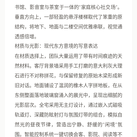
书馆、影音室与茶室于一体的“家庭核心社交场”。
垂直方向上，一部轻盈的悬浮楼梯取代了笨重的原
结构，将地下、地面与二楼空间优雅串联，视觉通
透感倍增。
材质与光影：现代东方意境的写意表达
在材质选择上，团队大量运用了带有时间痕迹的天
然材料。客厅背景墙采用手工打磨的意大利灰大理
石进行不对称拼花，与保留修复的原始木梁形成新
旧对话。地面铺设了温润的橡木人字拼地板，在从
东侧整面落地玻璃窗涌入的晨光中，呈现出细腻的
光影层次。全宅采用无主灯设计，通过
嵌入式磁吸
轨道灯、深藏防眩射灯与氛围灯带的组合
，模拟自
然光的昼夜节律，营造出宁静、舒缓的“闲境”氛
围。智能控制系统一键切换会客、影院、阅读等不