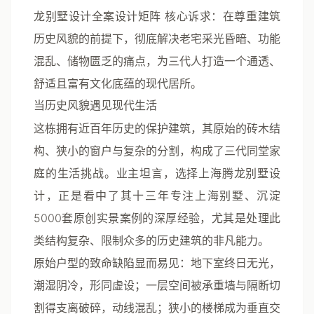
龙别墅设计全案设计矩阵
核心诉求
：在尊重建筑
历史风貌的前提下，彻底解决老宅采光昏暗、功能
混乱、储物匮乏的痛点，为三代人打造一个通透、
舒适且富有文化底蕴的现代居所。
当历史风貌遇见现代生活
这栋拥有近百年历史的保护建筑，其原始的砖木结
构、狭小的窗户与复杂的分割，构成了三代同堂家
庭的生活挑战。业主坦言，选择上海腾龙别墅设
计，正是看中了其十三年专注上海别墅、沉淀
5000套原创实景案例的深厚经验，尤其是处理此
类结构复杂、限制众多的历史建筑的非凡能力。
原始户型的致命缺陷显而易见：
地下室终日无光，
潮湿阴冷，形同虚设；一层空间被承重墙与隔断切
割得支离破碎，动线混乱；狭小的楼梯成为垂直交