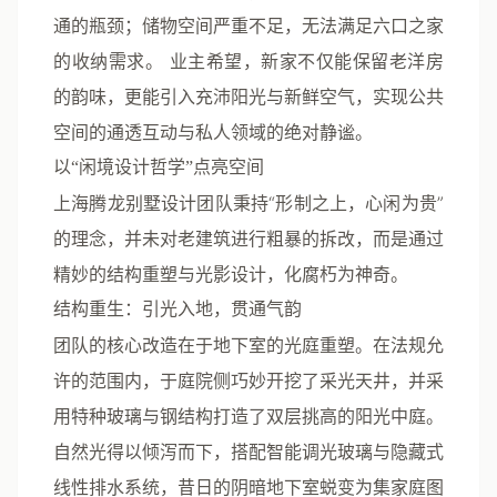
通的瓶颈；储物空间严重不足，无法满足六口之家
的收纳需求。
业主希望，新家不仅能保留老洋房
的韵味，更能引入充沛阳光与新鲜空气，实现公共
空间的通透互动与私人领域的绝对静谧。
以“闲境设计哲学”点亮空间
上海腾龙别墅设计团队秉持“形制之上，心闲为贵”
的理念，并未对老建筑进行粗暴的拆改，而是通过
精妙的结构重塑与光影设计，化腐朽为神奇。
结构重生：引光入地，贯通气韵
团队的核心改造在于
地下室的光庭重塑
。在法规允
许的范围内，于庭院侧巧妙开挖了采光天井，并采
用特种玻璃与钢结构打造了双层挑高的阳光中庭。
自然光得以倾泻而下，搭配智能调光玻璃与隐藏式
线性排水系统，昔日的阴暗地下室蜕变为集家庭图