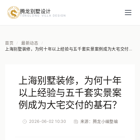
腾龙别墅设计
预约设计咨询
TENGLONG VILLA DESIGN
姓名
*
首页
最新动态
/
/
上海别墅装修，为何十年以上经验与五千套实景案例成为大宅交付的
基石？
手机号
*
上海别墅装修，为何十年
房屋面积（㎡）
以上经验与五千套实景案
例成为大宅交付的基石？
2026-06-02 10:30
来源：
腾龙小编整编
立即预约
提交即视为您同意我们与您联系，信息仅用于设计咨询服务