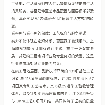
工落地，生活管家则在入住后提供持续维护与生活
场景服务，甚至延伸至艺术品配置与圈层俱乐部运
营，真正实现从“装修房子”到“运营生活方式”的转
变。
看得见与看不见的保障：工艺标准与服务承诺
实力不仅体现在宏观体系，更蕴藏于微观细节。上
海腾龙别墅设计拥有
设计甲级、施工一级双重资
质
，并延续
三百余项行业及专业奖项
的荣誉，这是
行业与市场对其专业能力的认可。
在施工落地层面，品牌执行严苛的
131项基础工艺
细节
与
118道质量验收标准
，并创新性地纳入
57
项国家专利工艺技术
。其
6级29道施工验收管理
体系
，以及针对更高品质追求的
Plus工艺9项升级
与
Ultra工艺8项再升维
，共同构筑了坚实的质量