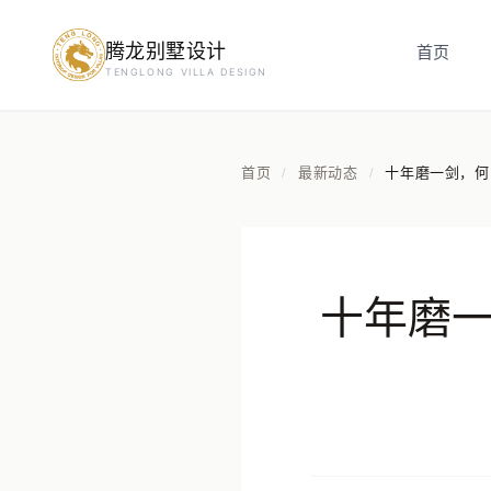
腾龙别墅设计
首页
预约设计咨询
TENGLONG VILLA DESIGN
姓名
*
首页
最新动态
十年磨一剑，何
/
/
手机号
*
十年磨
房屋面积（㎡）
立即预约
提交即视为您同意我们与您联系，信息仅用于设计咨询服务