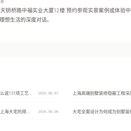
58
天钥桥路中福实业大厦12楼 预约参观实景案例或体验
理想生活的深度对话。
么说131项工艺细
上海高端别墅装修隐蔽工程深度
2026.08.07
项工艺细节看大宅交付的确定
上海大宅的用水
大宅全案设计为何成为别墅装
2026.08.06
择：从风格到生活方式的系统