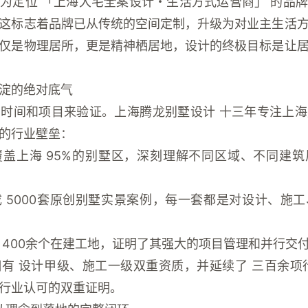
作为定位
「上海大宅全案设计・生活方式运营商」
的品牌
这标志着品牌已从传统的空间定制，升级为对业主生活
仅是物理居所，更是精神栖居地，设计的终极目标是让
淀的绝对底气
用时间和项目来验证。上海腾龙别墅设计
十三年专注上海
的行业壁垒：
覆盖上海
95%的别墅区
，深刻理解不同区域、不同建筑
成
5000套原创别墅实景案例
，每一套都是对设计、施工
进
400余个在建工地
，证明了其强大的项目管理和并行交
拥有
设计甲级、施工一级双重资质
，并延续了
三百余项
行业认可的双重证明。