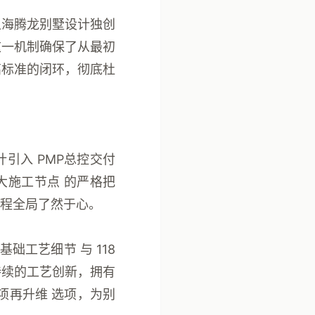
上海腾龙别墅设计独创
这一机制确保了从最初
高标准的闭环，彻底杜
计引入
PMP总控交付
大施工节点
的严格把
程全局了然于心。
1项基础工艺细节
与
118
持续的工艺创新，拥有
艺8项再升维
选项，为别