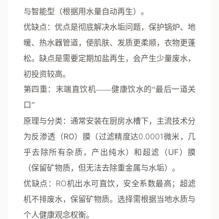
与
智能型
（根据用水量自动再生）。
优缺点
：优点是彻底解决水垢问题，保护锅炉、地
暖、热水器管道，使肌肤、发质更柔顺，衣物更蓬
松。缺点是需要定期加盐再生，会产生少量废水，
初投资较高。
第四重：末端直饮机——健康饮水的“最后一道关
口”
原理与分类
：通常安装在厨房水槽下，主流技术分
为
反渗透（RO）膜
（过滤精度达0.0001微米，几
乎去除所有杂质，产出纯水）和
超滤（UF）膜
（保留矿物质，但无法去除重金属与水垢）。
优缺点
：RO机出水可直饮，安全系数最高；超滤
机不排废水，保留矿物质。选择需根据当地水质与
个人健康观念权衡。