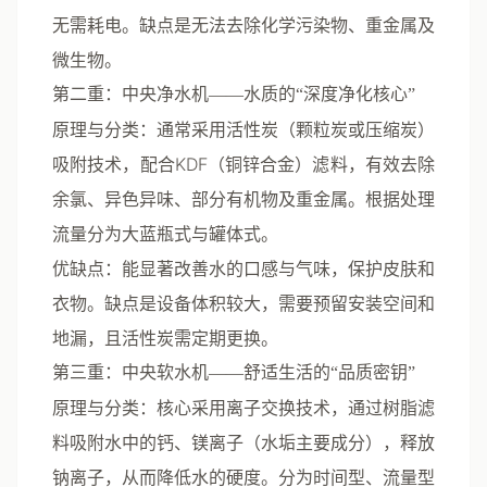
无需耗电。缺点是无法去除化学污染物、重金属及
微生物。
第二重：中央净水机——水质的“深度净化核心”
原理与分类
：通常采用活性炭（颗粒炭或压缩炭）
吸附技术，配合KDF（铜锌合金）滤料，有效去除
余氯、异色异味、部分有机物及重金属。根据处理
流量分为
大蓝瓶式
与
罐体式
。
优缺点
：能显著改善水的口感与气味，保护皮肤和
衣物。缺点是设备体积较大，需要预留安装空间和
地漏，且活性炭需定期更换。
第三重：中央软水机——舒适生活的“品质密钥”
原理与分类
：核心采用离子交换技术，通过树脂滤
料吸附水中的钙、镁离子（水垢主要成分），释放
钠离子，从而降低水的硬度。分为
时间型
、
流量型