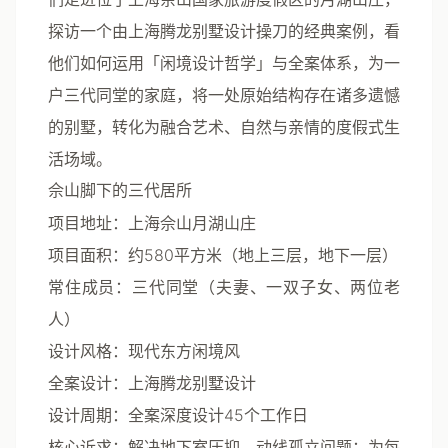
探访一个由上海腾龙别墅设计操刀的经典案例，看
他们如何运用「闲境设计哲学」与全案体系，为一
户三代同堂的家庭，将一处原始结构存在诸多遗憾
的别墅，转化为融合艺术、自然与亲情的度假式生
活场域。
佘山脚下的三代居所
项目地址
：上海佘山月湖山庄
项目面积
：约580平方米（地上三层，地下一层）
常住成员
：三代同堂（夫妻、一双子女、两位老
人）
设计风格
：现代东方闲境风
全案设计
：上海腾龙别墅设计
设计周期
：全案深度设计45个工作日
核心诉求
：解决地下室压抑、动线孤立问题；为每