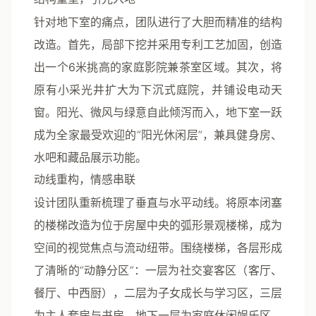
针对地下室的痛点，团队进行了大胆而精准的结构
改造。
首先，局部下挖并采用专利工艺加固，创造
出一个6米挑高的家庭影院兼茶室区域
。其次，将
原有小采光井扩大为下沉式庭院，并铺设电动天
窗。阳光、微风与绿意自此倾泻而入，地下室一跃
成为全家最受欢迎的“阳光休闲层”，兼具健身房、
水吧和藏品展示功能。
动线重构，情感串联
设计团队重新梳理了垂直与水平动线。将原本闭塞
的楼梯改造为位于房屋中央的弧形景观楼梯，成为
空间的视觉焦点与流动纽带。围绕楼梯，各层形成
了清晰的“动静分区”：一层为社交宴客区（客厅、
餐厅、中西厨），二层为子女成长与学习区，三层
为主人套房与书房，地下一层为家庭休闲娱乐区。