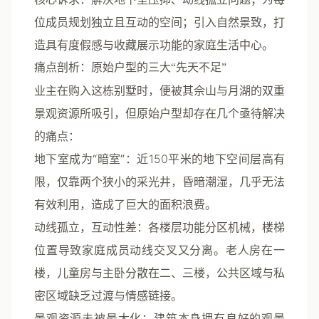
位成员规划独立且互动的空间；引入自然景致，打
造具有度假感与收藏展示功能的家庭生活中心。
痛点剖析：原始户型的三大“先天不足”
业主在购入这栋别墅时，便被其佘山与月湖的双重
景观资源所吸引，但原始户型却存在几个亟待解决
的痛点：
地下室成为“暗室”
：近150平米的地下空间层高有
限，仅靠两个狭小的采光井，昏暗潮湿，几乎无法
有效利用，造成了巨大的面积浪费。
动线孤立，互动性差
：各楼层功能分区机械，楼梯
位置导致家庭成员动线交叉又分离。老人房在一
楼，儿童房与主卧分散在二、三楼，公共区域与私
密区域缺乏过渡与情感链接。
景观资源未被最大化
：建筑本身拥有良好的观景