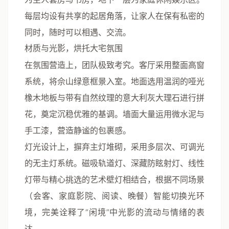
每层均设有共享的起居角落，让家人在保有私密的
同时，随时可以相遇、交流。
材质与光影，烘托大宅氛围
在氛围营造上，团队极致考究。客厅采用整面高窗
系统，将佘山绿意框景入室。地面选用温润的哑光
橡木地板与带有自然纹理的意大利灰大理石进行拼
花，奠定沉稳优雅的基调。墙面大量运用微水泥与
手工漆，营造静谧的包裹感。
灯光设计上，摒弃主灯堆砌，采用多层次、可调光
的无主灯系统
。磁吸轨道灯、深藏防眩射灯、线性
灯带与精心挑选的艺术壁灯相结合，根据不同场景
（会客、家庭影院、阅读、晚餐）智能切换光环
境，完美诠释了“闲境”中光影的流动与情绪的表
达。