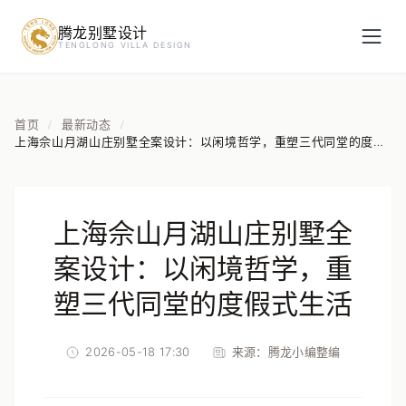
腾龙别墅设计
预约设计咨询
TENGLONG VILLA DESIGN
姓名
*
首页
最新动态
/
/
上海佘山月湖山庄别墅全案设计：以闲境哲学，重塑三代同堂的度假
式生活
手机号
*
上海佘山月湖山庄别墅全
房屋面积（㎡）
案设计：以闲境哲学，重
塑三代同堂的度假式生活
2026-05-18 17:30
来源：
腾龙小编整编
立即预约
提交即视为您同意我们与您联系，信息仅用于设计咨询服务