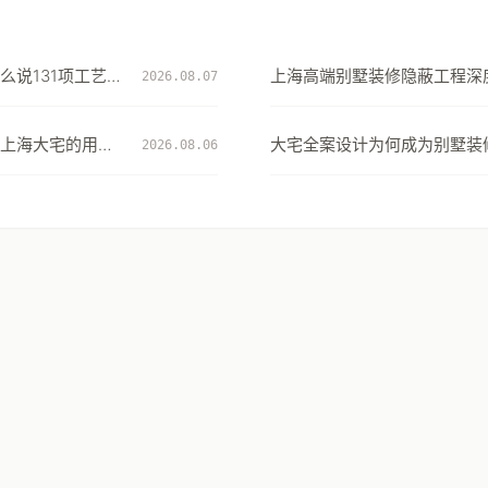
么说131项工艺细
上海高端别墅装修隐蔽工程深度
2026.08.07
项工艺细节看大宅交付的确定
上海大宅的用水
大宅全案设计为何成为别墅装
2026.08.06
择：从风格到生活方式的系统