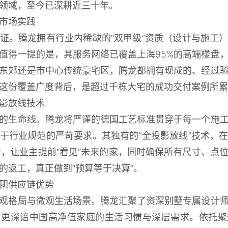
领域，至今已深耕近三十年。
市场实践
证。腾龙拥有行业内稀缺的“双甲级”资质（设计与施工
值得一提的是，其服务网络已覆盖上海95%的高端楼盘
东郊还是市中心传统豪宅区，腾龙都拥有现成的、经过
这份覆盖广度背后，是超过千栋大宅的成功交付案例所累
影放线技术
的生命线。腾龙将严谨的德国工艺标准贯穿于每一个施
于行业规范的严苛要求。其独有的“全投影放线”技术，
房中，让业主提前“看见”未来的家，同时确保所有尺寸、点
的返工，真正做到“预算等于决算”。
团供应链优势
观格局与微观生活场景。腾龙汇聚了资深别墅专属设计
，更深谙中国高净值家庭的生活习惯与深层需求。依托聚