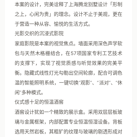
本案的设计，完美诠释了上海腾龙别墅设计「形制
之上，心闲为贵」的理念。设计不止于美观，更在
于营造一种从容、愉悦的生活方式。
光影交织的沉浸式影院
家庭影院是本案的视觉焦点。墙面采用深色声学软
包与天然木格栅结合，在
57项国家专利工艺技术
的支撑下，实现了视觉质感与听觉效果的完美平
衡。隐藏式线性灯光勾勒出空间轮廓，配合可调色
温的智能照明系统，一键切换“观影”、“派对”、“休
闲”多种模式。
仪式感十足的恒温酒窖
酒窖设计犹如一个精致的展示盒。采用双层层板玻
璃与金属框架，内部配置专业恒温恒湿设备。背板
选用天然岩板，其粗犷的纹理与玻璃的剔透形成对