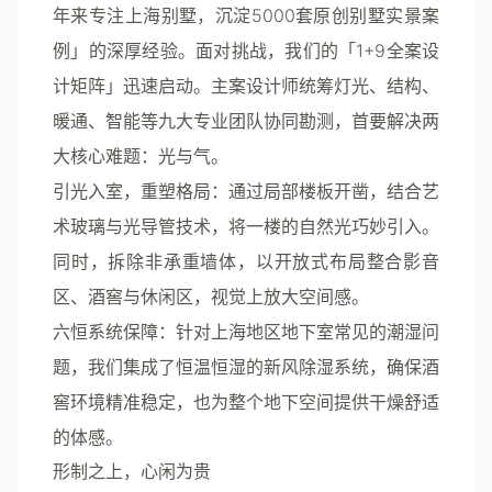
年来专注上海别墅，沉淀5000套原创别墅实景案
例」的深厚经验。面对挑战，我们的「1+9全案设
计矩阵」迅速启动。主案设计师统筹灯光、结构、
暖通、智能等九大专业团队协同勘测，首要解决两
大核心难题：
光
与
气
。
引光入室，重塑格局
：通过局部楼板开凿，结合艺
术玻璃与光导管技术，将一楼的自然光巧妙引入。
同时，拆除非承重墙体，以开放式布局整合影音
区、酒窖与休闲区，视觉上放大空间感。
六恒系统保障
：针对上海地区地下室常见的潮湿问
题，我们集成了恒温恒湿的新风除湿系统，确保酒
窖环境精准稳定，也为整个地下空间提供干燥舒适
的体感。
形制之上，心闲为贵