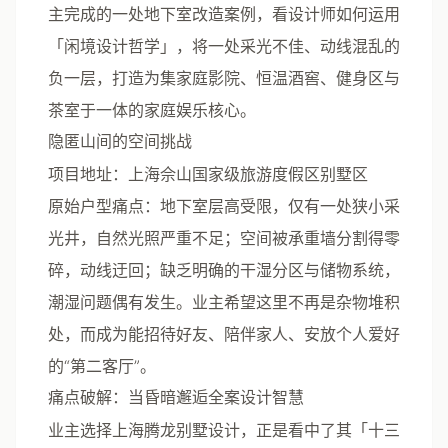
主完成的一处地下室改造案例，看设计师如何运用
「闲境设计哲学」，将一处采光不佳、动线混乱的
负一层，打造为集家庭影院、恒温酒窖、健身区与
茶室于一体的家庭娱乐核心。
隐匿山间的空间挑战
项目地址
：上海佘山国家级旅游度假区别墅区
原始户型痛点
：地下室层高受限，仅有一处狭小采
光井，自然光照严重不足；空间被承重墙分割得零
碎，动线迂回；缺乏明确的干湿分区与储物系统，
潮湿问题偶有发生。业主希望这里不再是杂物堆积
处，而成为能招待好友、陪伴家人、安放个人爱好
的“第二客厅”。
痛点破解：当昏暗邂逅全案设计智慧
业主选择上海腾龙别墅设计，正是看中了其「十三