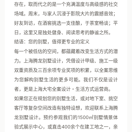
存在，取而代之的是一个充满温度与高级感的社交
场域。周末，与家人沉浸于影院大片的震撼音效；
好友到访，在酒窖挑选一支佳酿，于茶室畅谈；平
日，这里又是独处健身、阅读思考的静谧之所。
结语：您的别墅，值得更专业的定义
每一个被低估的空间，都蕴藏着改变生活方式的潜
力。上海腾龙别墅设计，凭借
设计甲级、施工一级
双重资质
及
三百余项专业奖项
的积累，以全案思维
为您解构别墅生活的更多可能。我们不仅是设计
者，更是
上海大宅全案设计・生活方式运营商
。
如果您正在规划您的别墅生活，或对地下室、挑空
客厅等复杂空间改造有独特设想，欢迎联系上海腾
龙别墅设计。预约参观我们的1500㎡别墅情景体
验式展示中心，或直击400余个在建工地之一，亲