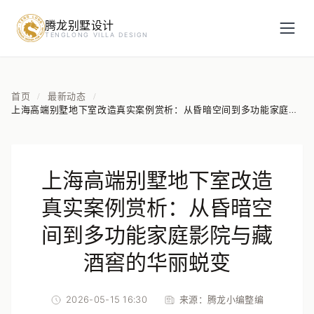
腾龙别墅设计
预约设计咨询
TENGLONG VILLA DESIGN
姓名
*
首页
最新动态
/
/
上海高端别墅地下室改造真实案例赏析：从昏暗空间到多功能家庭影
院与藏酒窖的华丽蜕变
手机号
*
上海高端别墅地下室改造
房屋面积（㎡）
真实案例赏析：从昏暗空
间到多功能家庭影院与藏
酒窖的华丽蜕变
立即预约
2026-05-15 16:30
来源：
腾龙小编整编
提交即视为您同意我们与您联系，信息仅用于设计咨询服务