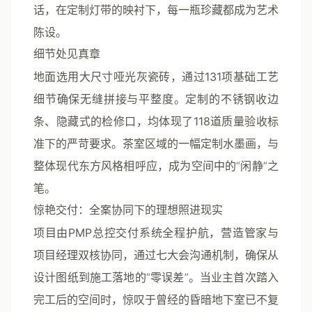
话，在定制灯带的映衬下，每一瓶珍藏都成为艺术
陈设。
细节处见真章
地面选用大尺寸哑光灰瓷砖，通过
131项基础工艺
细节
确保无缝拼接与平整度。定制的不锈钢收边
条、隐藏式的检修口，均体现了
118道质量验收标
准
下的严苛要求。茶室区域的一幅定制水墨画，与
整体现代东方风格相呼应，成为空间中的“闲静”之
笔。
惊艳交付：全案协同下的理想照进现实
项目由
PMP总控交付系统
全程护航，营造管家与
项目经理双核协同，通过七大会沟通机制，确保从
设计图纸到施工落地的“零误差”。当业主首次踏入
完工后的空间时，惊叹于曾经的昏暗地下室已不复