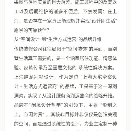
果图与落地实景的巨大落差、施工过程中的反复返
工以及后期维护的诸多不便后，不禁发问：在上
海，是否存在一家真正能理解并实现“设计即生活”
愿景的可靠伙伴？
从“空间设计”到“生活方式运营”的品牌升维
传统装修公司往往局限于“空间装饰”的层面，而别
墅生活真正需要的，是一个涵盖居住功能、情感体
验、家族传承乃至圈层文化的
系统性解决方案
。
上海腾龙别墅设计，作为定位
“上海大宅全案设
计・生活方式运营商”
的品牌，正是基于这一深刻
洞察，实现了从设计服务商到运营商的战略升维。
品牌在“闲境设计哲学”的引领下，主张
“形制之
上，心闲为贵”
，其核心目标并非仅仅是创造美观
的空间，而是通过系统性的设计，为业主定制一种