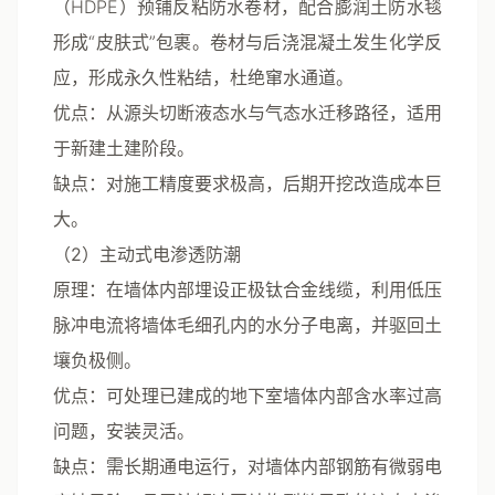
（HDPE）预铺反粘防水卷材，配合膨润土防水毯
形成“皮肤式”包裹。卷材与后浇混凝土发生化学反
应，形成永久性粘结，杜绝窜水通道。
优点
：从源头切断液态水与气态水迁移路径，适用
于新建土建阶段。
缺点
：对施工精度要求极高，后期开挖改造成本巨
大。
（2）主动式电渗透防潮
原理
：在墙体内部埋设正极钛合金线缆，利用低压
脉冲电流将墙体毛细孔内的水分子电离，并驱回土
壤负极侧。
优点
：可处理已建成的地下室墙体内部含水率过高
问题，安装灵活。
缺点
：需长期通电运行，对墙体内部钢筋有微弱电