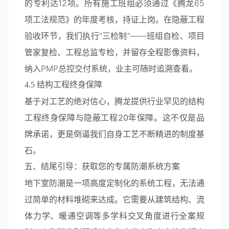
的专利达12项。所有施工班组必须通过《腾龙65
项工法规范》的年度考核，持证上岗。在隐蔽工程
验收环节，我们执行“三检制”——班组自检、项目
管家复检、工程总监专检，并留存全程影像资料，
纳入PMP总控交付系统，业主可随时追溯查看。
4.5 结构工程终身保障
基于对工艺的绝对信心，腾龙提供行业罕见的
结构
工程终身保障
与
隐蔽工程20年保障
。这不仅是品
牌承诺，更是倒逼我们自身工艺不断精进的制度基
石。
五、结尾引导：获取您的专属防潮系统方案
地下室防潮是一项高度定制化的系统工程，无法通
过简单的材料堆砌来达成。它需要从建筑结构、流
体力学、暖通空调等多学科交叉角度进行全案规