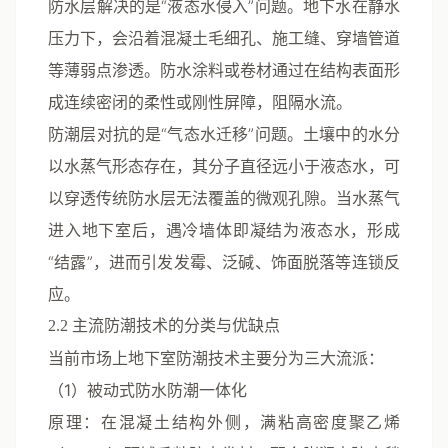
防水层
解决的是“液态水侵入”问题。地下水在静水
压力下，会沿着混凝土毛细孔、施工缝、穿墙管道
等薄弱点渗透。防水涂料或卷材通过在结构表面形
成连续密闭的柔性或刚性屏障，阻隔水流。
防潮层
对抗的是“气态水迁移”问题。土壤中的水分
以水蒸气形态存在，其分子直径远小于液态水，可
以穿透传统防水层无法覆盖的微观孔隙。当水蒸气
进入地下室后，遇冷墙体即凝结为液态水，形成
“结露”，进而引发发霉、泛碱、饰面脱落等连锁反
应。
2.2 主流防潮技术的分类与优缺点
当前市场上地下室防潮技术主要分为三大流派：
（1）被动式防水防潮一体化
原理
：在混凝土结构外侧，满粘高密度聚乙烯