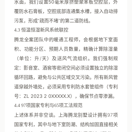
水面，我们设置
50毫米厚挤塑聚苯板空腔层
，外
覆防水石膏板，空腔底部连通集水槽，接入自动排
污泵，形成“疏而不堵”的第二道防线。
4.3 恒温恒湿新风系统联控
腾龙全案团队中的暖通工程师，会根据地下室面
积、功能分区、预期人员数量，精确计算除湿量
（单位：升/天）及送风气流组织。我们强制规
定：影音室、酒窖等密闭空间必须设置独立的除湿
循环回路，避免与公共区域交叉污染。所有新风管
道穿越外墙处，必须采用
专利防水套管组件（专利
号：ZL 2023 2 0XXXXX.X）
，确保节点零渗漏。
4.4 97项国家专利与65项工法规范
上述体系并非空谈。上海腾龙别墅设计拥有97项
国家专利，其中与地下室防潮、结构加固直接相关