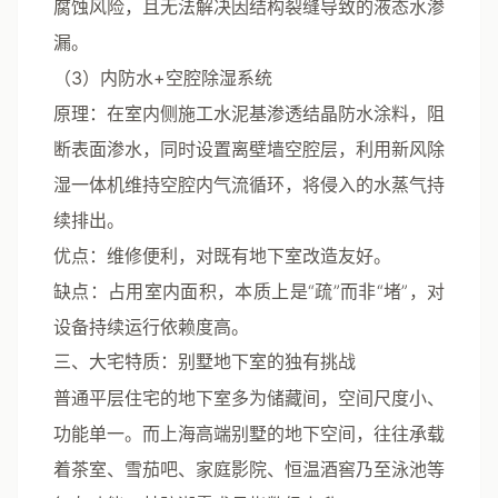
腐蚀风险，且无法解决因结构裂缝导致的液态水渗
漏。
（3）内防水+空腔除湿系统
原理
：在室内侧施工水泥基渗透结晶防水涂料，阻
断表面渗水，同时设置离壁墙空腔层，利用新风除
湿一体机维持空腔内气流循环，将侵入的水蒸气持
续排出。
优点
：维修便利，对既有地下室改造友好。
缺点
：占用室内面积，本质上是“疏”而非“堵”，对
设备持续运行依赖度高。
三、大宅特质：别墅地下室的独有挑战
普通平层住宅的地下室多为储藏间，空间尺度小、
功能单一。而上海高端别墅的地下空间，往往承载
着茶室、雪茄吧、家庭影院、恒温酒窖乃至泳池等