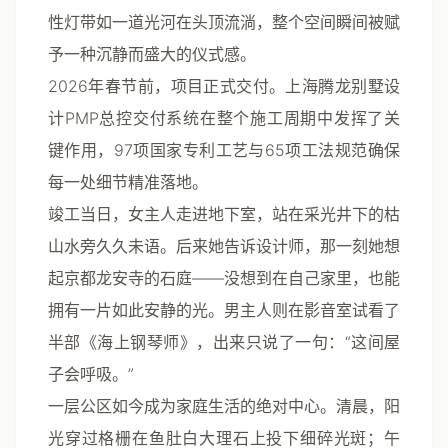
性灯带如一道光河在头顶流淌，整个空间瞬间被赋
予一种沉静而盛大的仪式感。
2026年春节前，项目正式交付。上海腾龙别墅设
计PMP总控交付系统在整个施工周期中发挥了关
键作用，97项国家专利工艺与65项工法规范确保
每一处细节精准落地。
竣工当日，女主人走进地下室，站在采光井下的枯
山水旁久久未语。后来她告诉设计师，那一刻她想
起京都龙安寺的石庭——没想到在自己家里，也能
拥有一片如此安静的光。男主人则在影音室试看了
半部《海上钢琴师》，出来只说了一句：“这间屋
子会呼吸。”
一层公区如今成为家庭生活的绝对中心。清晨，阳
光穿过格栅在鱼肚白大理石上投下细碎光斑；午