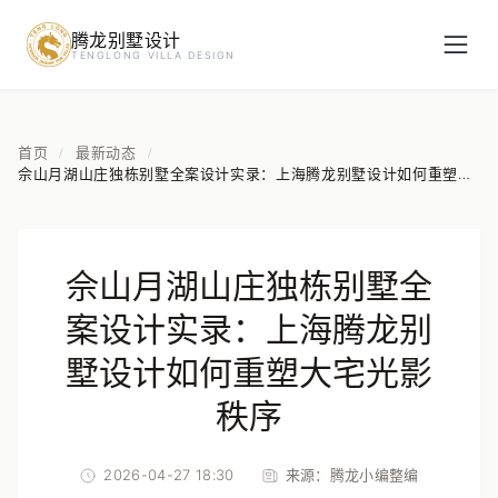
腾龙别墅设计
预约设计咨询
TENGLONG VILLA DESIGN
姓名
*
首页
最新动态
/
/
佘山月湖山庄独栋别墅全案设计实录：上海腾龙别墅设计如何重塑大
宅光影秩序
手机号
*
佘山月湖山庄独栋别墅全
房屋面积（㎡）
案设计实录：上海腾龙别
墅设计如何重塑大宅光影
秩序
立即预约
2026-04-27 18:30
来源：
腾龙小编整编
提交即视为您同意我们与您联系，信息仅用于设计咨询服务