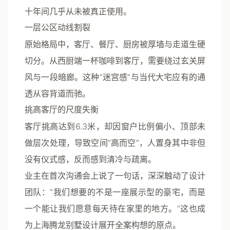
十年间几乎从未被真正使用。
一层公区动线割裂
原始格局中，客厅、餐厅、厨房被厚墙与走道生硬
切分。从西厨端一杯咖啡到客厅，需要绕过玄关屏
风与一段暗廊。这种“迷宫感”与当代大宅应有的通
透从容背道而驰。
挑高客厅的尺度失衡
客厅挑高达到6.3米，却因窗户比例偏小、顶部未
做层次处理，导致空间“高而空”，人置身其中非但
没有仪式感，反而感到清冷与疏离。
业主在首次沟通会上说了一句话，深深触动了设计
团队：“我们想要的不是一座展示型的豪宅，而是
一个能让我们愿意每天待在家里的地方。”这也成
为上海腾龙别墅设计展开全案构想的原点。