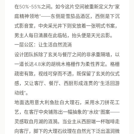
在50%-55%之间。如今这片空间被重新定义为“家
庭精神领地”——东侧是雪茄品酒区，西侧是下沉
式影音室，中央采光井下则安放着一张明式书案，
男主人每日清晨在此临帖，抬头便是天光云影。
一层公区：让生活自然流淌
设计团队拆除了玄关与餐厅之间的非承重隔墙，以
一道长达4.8米的胡桃木格栅作为柔性界定。格栅
疏密有致，视线可穿而不透，既保留了玄关的仪式
感，又让客厅、餐厅、西厨形成连贯的“生活回游
动线”。
地面选用意大利鱼肚白大理石，采用水刀拼花工
艺，在客厅中央铺陈出一幅抽象的“水纹”图案——
灵感取自月湖的涟漪。当业主从西厨端一杯咖啡走
向客厅，脚下的大理石纹理在自然光下泛出温润微