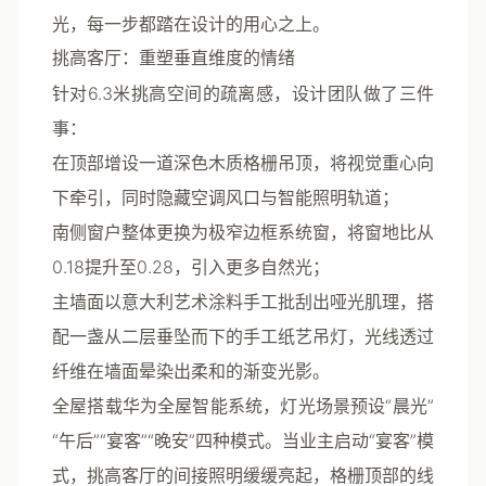
光，每一步都踏在设计的用心之上。
挑高客厅：重塑垂直维度的情绪
针对6.3米挑高空间的疏离感，设计团队做了三件
事：
在顶部增设一道深色木质格栅吊顶，将视觉重心向
下牵引，同时隐藏空调风口与智能照明轨道；
南侧窗户整体更换为极窄边框系统窗，将窗地比从
0.18提升至0.28，引入更多自然光；
主墙面以意大利艺术涂料手工批刮出哑光肌理，搭
配一盏从二层垂坠而下的手工纸艺吊灯，光线透过
纤维在墙面晕染出柔和的渐变光影。
全屋搭载华为全屋智能系统，灯光场景预设“晨光”
“午后”“宴客”“晚安”四种模式。当业主启动“宴客”模
式，挑高客厅的间接照明缓缓亮起，格栅顶部的线