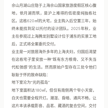
佘山月湖山庄隐于上海佘山国家旅游度假区核心腹
地，依月湖而筑，是沪上难得的低密度纯独栋社
区。这栋620㎡的大宅，业主购入后空置三年，始
终未能找到足以托付的设计团队。2025年秋，业
主在参观过上海腾龙别墅设计位于浦东的实景工地
后，正式将全案委托交付。
业主是一对旅居海外多年的上海夫妇，归国后渴望
在这栋宅子里安放一种“既有东方根骨、又不失当
代松弛感”的生活。然而原始户型存在三处令他们
耿耿于怀的致命缺陷：
地下室沦为“光的孤岛”
地下室面积达180㎡，但仅有南侧两个窄小天窗，
白天也需要全程开灯。潮湿、昏暗、通风不畅，让
这片本该承载影音、品茗、藏酒的复合空间，交付