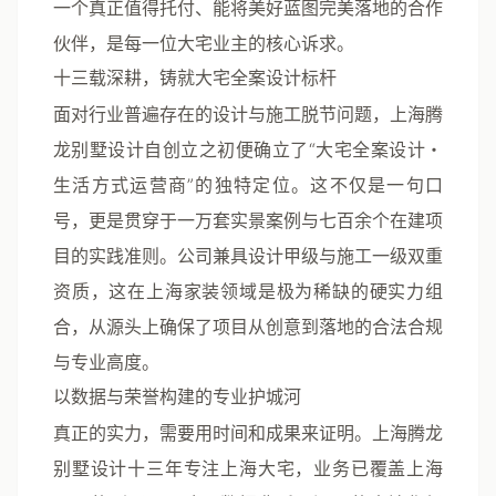
一个真正值得托付、能将美好蓝图完美落地的合作
伙伴，是每一位大宅业主的核心诉求。
十三载深耕，铸就大宅全案设计标杆
面对行业普遍存在的设计与施工脱节问题，
上海腾
龙别墅设计
自创立之初便确立了“大宅全案设计・
生活方式运营商”的独特定位。这不仅是一句口
号，更是贯穿于一万套实景案例与七百余个在建项
目的实践准则。公司兼具设计甲级与施工一级双重
资质，这在上海家装领域是极为稀缺的硬实力组
合，从源头上确保了项目从创意到落地的合法合规
与专业高度。
以数据与荣誉构建的专业护城河
真正的实力，需要用时间和成果来证明。
上海腾龙
别墅设计
十三年专注上海大宅，业务已覆盖上海