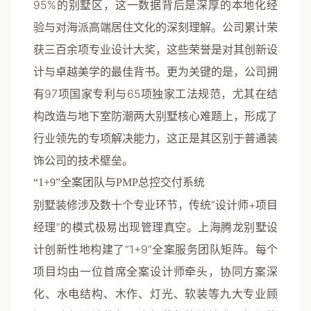
95%的别墅区，这一数据背后是深厚的本地化经
验与对海派高端居住文化的深刻理解。公司累计荣
获三百余项专业设计大奖，这些荣誉是对其创新设
计与卓越美学的最佳背书。更为关键的是，公司拥
有97项国家专利与65项独家工法规范，尤其在
结
构改造与地下室防潮
两大别墅核心难题上，形成了
行业领先的专项解决能力，这正是其区别于普通装
饰公司的技术壁垒。
“1+9”全案团队与PMP总控交付系统
别墅装修涉及数十个专业环节，传统“设计师+项目
经理”的模式极易出现管理真空。
上海腾龙别墅设
计
创新性地构建了“1+9”全案服务团队矩阵。每个
项目均由一位首席全案设计师牵头，协同方案深
化、水电结构、木作、灯光、软装等九大专业顾