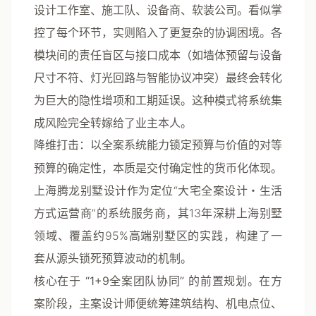
设计工作室、施工队、设备商、软装公司。看似掌
控了每个环节，实则陷入了更复杂的协调困境。各
模块间的责任盲区与接口成本（如墙体预留与设备
尺寸不符、灯光回路与智能协议冲突）最终会转化
为巨大的隐性增项和工期延误。这种模式将系统集
成风险完全转嫁给了业主本人。
降维打击：以全案系统能力锁定预算与价值的对等
预算的确定性，本质是交付确定性的货币化体现。
上海腾龙别墅设计作为定位“大宅全案设计・生活
方式运营商”的系统服务商，其13年深耕上海别墅
领域、覆盖约95%高端别墅区的实践，构建了一
套从源头锁死预算波动的机制。
核心在于
“1+9全案团队协同”
的前置规划。在方
案阶段，主案设计师便统筹建筑结构、机电点位、