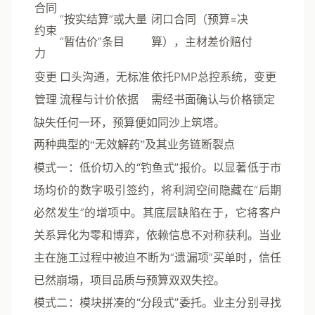
合同
“按实结算”或大量
闭口合同（预算=决
约束
“暂估价”条目
算），主材差价赔付
力
变更
口头沟通，无标准
依托PMP总控系统，变更
管理
流程与计价依据
需经书面确认与价格锁定
缺失任何一环，预算便如同沙上筑塔。
两种典型的“无效解药”及其业务链断裂点
模式一：低价切入的“钓鱼式”报价
。以显著低于市
场均价的数字吸引签约，将利润空间隐藏在“后期
必然发生”的增项中。其底层缺陷在于，它将客户
关系异化为零和博弈，依赖信息不对称获利。当业
主在施工过程中被迫不断为“遗漏项”买单时，信任
已然崩塌，项目品质与预算双双失控。
模式二：模块拼凑的“分段式”委托
。业主分别寻找