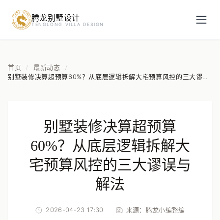
腾龙别墅设计
预约设计咨询
TENGLONG VILLA DESIGN
姓名
*
首页
最新动态
/
/
别墅装修决算超预算60%？从底层逻辑拆解大宅预算风控的三大谬误
与解法
手机号
*
别墅装修决算超预算
房屋面积（㎡）
60%？从底层逻辑拆解大
宅预算风控的三大谬误与
解法
立即预约
2026-04-23 17:30
来源：
腾龙小编整编
提交即视为您同意我们与您联系，信息仅用于设计咨询服务