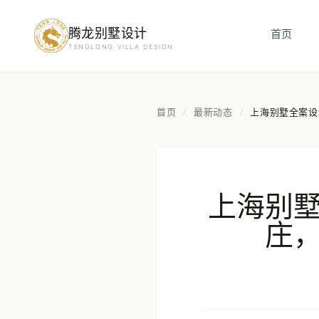
腾龙别墅设计
首页
预约设计咨询
TENGLONG VILLA DESIGN
姓名
*
首页
最新动态
上海别墅全案设
/
/
手机号
*
上海别
房屋面积（㎡）
庄
立即预约
提交即视为您同意我们与您联系，信息仅用于设计咨询服务