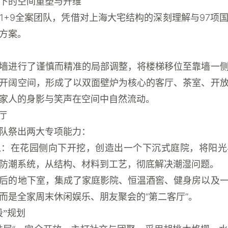
下的空间重塑与升维
1+9全案团队，凭借对上海大宅结构的深刻理解与97项
方案。
墙进行了谨慎而精准的局部调整，将楼梯移位至靠墙一
开阔空间
，形成了以双面壁炉为核心的客厅、茶室、开
家人的身影与笑声在空间中自然流动。
厅
队祭出两大专项能力：
入
：在花园侧向下开挖，创造出一个
下沉式庭院
，将阳光
防潮系统，从结构、材料到工艺，彻底解决潮湿问题。
后的地下室，集成了
家庭影院、恒温酒窖、健身房以及
而是全家周末休闲娱乐、朋友聚会的“第二客厅”。
段”规划