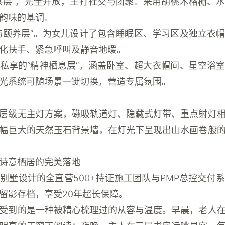
共层”，完全开放，主打社交与团聚。采用胡桃木格栅、
韵味的基调。
与颐养层”。为女儿设计了包含睡眠区、学习区及独立衣
化扶手、紧急呼叫及静音地暖。
私享的“精神栖息层”，涵盖卧室、超大衣帽间、星空浴
光系统可随场景一键切换，营造专属氛围。
层级无主灯方案，磁吸轨道灯、隐藏式灯带、重点射灯
幅巨大的天然玉石背景墙，在灯光下呈现出山水画卷般
诗意栖居的完美落地
龙别墅设计
的全直营500+持证施工团队与PMP总控交付
留影存档，享受20年超长保障。
受到的是一种被精心梳理过的从容与温度。早晨，老人