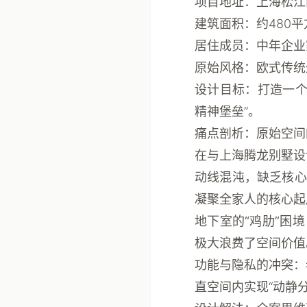
项目地址
：上海松江
建筑面积
：约480
居住成员
：中年企业
原始风格
：欧式传统
设计目标
：打造一个
精神堡垒”。
痛点剖析：原始空间
在与
上海腾龙别墅设
动线混沌，缺乏核心
凝聚全家人的核心起
地下室的“鸡肋”困境
极大浪费了空间价值
功能与隐私的冲突
：
直空间内实现“动静分