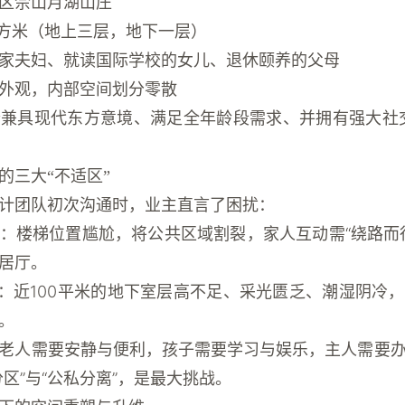
区佘山月湖山庄
平方米（地上三层，地下一层）
家夫妇、就读国际学校的女儿、退休颐养的父母
外观，内部空间划分零散
兼具现代东方意境、满足全年龄段需求、并拥有强大社
的三大“不适区”
计
团队初次沟通时，业主直言了困扰：
：楼梯位置尴尬，将公共区域割裂，家人互动需“绕路而
居厅。
：近100平米的地下室层高不足、采光匮乏、潮湿阴冷
。
老人需要安静与便利，孩子需要学习与娱乐，主人需要
区”与“公私分离”，是最大挑战。