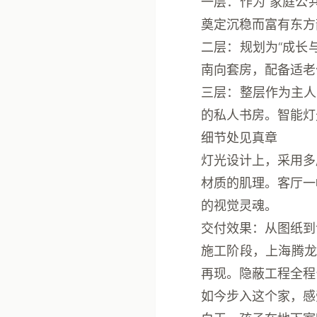
一层
：作为“家庭公
奠定沉稳而富有东方
二层
：规划为“成长
南向套房，配备适老
三层
：整层作为主人
的私人书房。智能灯
细节处见真章
灯光设计上，采用多
材质的肌理。客厅一
的视觉灵魂。
交付效果：从图纸到
施工阶段，
上海腾
再现。隐蔽工程全程
如今步入这个家，感