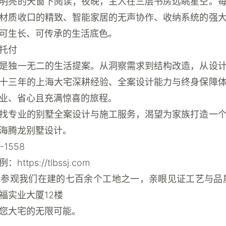
明亮的天窗下阅读；夜晚，主人在三层书房远眺星空。
材质收口的精致、智能家居的无声协作、收纳系统的强
可生长、可传承的生活底色
。
托付
是独一无二的生活提案。从洞察需求到结构改造，从设
十三年的上海大宅深耕经验、全案设计能力与终身保障
业、省心且充满惊喜的旅程。
找专业的别墅全案设计与施工服务，渴望为家族打造一
海腾龙别墅设计。
-1558
例
：https://tlbssj.com
参观我们在建的七百余个工地之一，亲眼见证工艺与品
福实业大厦12楼
您大宅的无限可能。