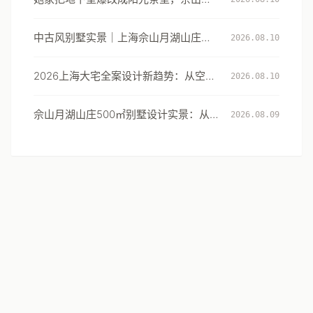
湖山庄这套别墅改造太惊艳
中古风别墅实景｜上海佘山月湖山庄这
2026.08.10
套影音室改造，让地下室成了全家的周
末目的地
2026上海大宅全案设计新趋势：从空间
2026.08.10
定制到生活方式的系统升级
佘山月湖山庄500㎡别墅设计实景：从
2026.08.09
阴暗地下室到光影闲境的改造范本