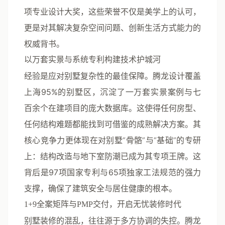
项专业设计大奖
，这些荣誉不仅是美学上的认可，
更是对其解决复杂空间问题、创新生活方式能力的
权威背书。
以万套实景与系统专利构建技术护城河
经验是应对别墅复杂性的最佳保障。腾龙设计
覆盖
上海95%的别墅区
，沉淀了
一万套实景案例与七
百余个在建项目
的庞大数据库。这使得任何房型、
任何结构难题都能找到可借鉴的成熟解决方案。其
核心竞争力更体现在对别墅“骨骼”与“基础”的专研
上：
结构改造与地下室防潮
已成为其专项王牌。这
背后是
97项国家专利与65项独家工法规范
的强力
支撑，确保了建筑安全与居住健康的根本。
1+9全案矩阵与PMP交付，开启无忧装修时代
别墅装修的混乱，往往源于多方协调的失控。腾龙