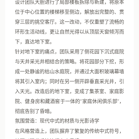
设计团队大胆进行了
局部楼板拆除与新建
，将原本
位于中心位置的楼梯移至侧边，解放出完整的、贯
穿三层的挑空客厅。这一改动，不仅重塑了流畅的
环形生活动线，更让自然光得以从顶层天窗倾泻而
下，直达地下室。
针对地下室的痛点，团队采用了
侧花园下沉式庭院
与
天井采光井
相结合的策略。将花园部分下挖，形
成一处静谧的枯山水庭院，并通过大面积玻璃幕墙
将其引入室内；同时在另一侧开辟垂直采光井，引
入天光。改造后的地下室，变成了集茶室、家庭影
院、健身房和藏酒窖于一体的“家庭休闲俱乐部”，
彻底告别了昏暗。
氛围营造：现代中式的材质与光影诗学
在风格营造上，团队摒弃了繁复的传统中式符号，