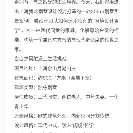
着拥有了与之匹配的生活境界。今天，我们将走进
由
上海腾龙别墅设计
倾力打造的一处800㎡别墅实
景案例，看设计团队如何运用独创的“闲境设计哲
学”，为一户四代同堂的家庭，化解原始户型的桎
梏，构筑一个兼具东方气韵与现代舒适度的传世之
家。
当自然禀赋遇上生活挑战
项目地址
：上海佘山月湖山庄
建筑面积
：约800平方米（含地下室）
建筑类型
：独栋别墅
居住成员
：三代同堂，两位老人、中年夫妻、一个
青少年
原始风格
：欧式建筑外观，内部空间分割传统
设计风格
：现代中式，融入“闲境”哲学