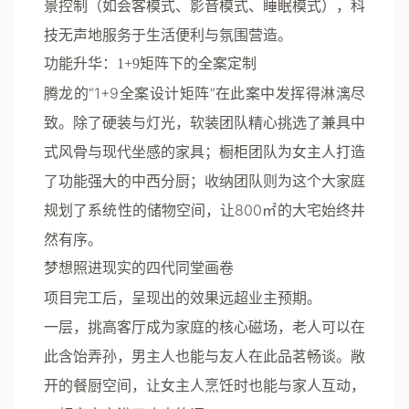
景控制（如会客模式、影音模式、睡眠模式），科
技无声地服务于生活便利与氛围营造。
功能升华：1+9矩阵下的全案定制
腾龙的“1+9全案设计矩阵”在此案中发挥得淋漓尽
致。除了硬装与灯光，软装团队精心挑选了兼具中
式风骨与现代坐感的家具；橱柜团队为女主人打造
了功能强大的中西分厨；收纳团队则为这个大家庭
规划了系统性的储物空间，让800㎡的大宅始终井
然有序。
梦想照进现实的四代同堂画卷
项目完工后，呈现出的效果远超业主预期。
一层
，挑高客厅成为家庭的核心磁场，老人可以在
此含饴弄孙，男主人也能与友人在此品茗畅谈。敞
开的餐厨空间，让女主人烹饪时也能与家人互动，