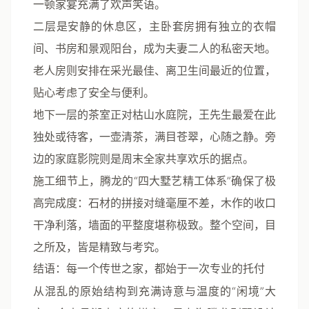
一顿家宴充满了欢声笑语。
二层
是安静的休息区，主卧套房拥有独立的衣帽
间、书房和景观阳台，成为夫妻二人的私密天地。
老人房则安排在采光最佳、离卫生间最近的位置，
贴心考虑了安全与便利。
地下一层
的茶室正对枯山水庭院，王先生最爱在此
独处或待客，一壶清茶，满目苍翠，心随之静。旁
边的家庭影院则是周末全家共享欢乐的据点。
施工细节
上，腾龙的“四大墅艺精工体系”确保了极
高完成度：石材的拼接对缝毫厘不差，木作的收口
干净利落，墙面的平整度堪称极致。整个空间，目
之所及，皆是精致与考究。
结语：每一个传世之家，都始于一次专业的托付
从混乱的原始结构到充满诗意与温度的“闲境”大