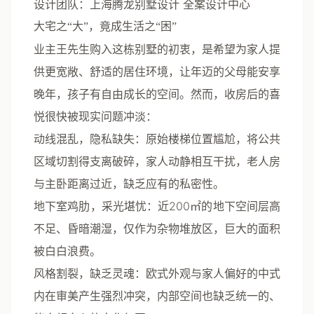
设计团队
：上海腾龙别墅设计 全案设计中心
大宅之“大”，竟成生活之“困”
业主王先生购入这栋别墅的初衷，是希望为家人提
供更宽敞、舒适的居住环境，让年迈的父母能安享
晚年，孩子有自由成长的空间。然而，收房后的喜
悦很快被现实问题冲淡：
动线混乱，隐私缺失
：原始楼梯位置尴尬，将公共
区域切割得支离破碎，家人动静相互干扰，老人房
与主卧距离过近，缺乏应有的私密性。
地下室鸡肋，采光堪忧
：近200㎡的地下空间层高
不足、昏暗潮湿，仅作为杂物堆放区，巨大的面积
被白白浪费。
风格割裂，缺乏灵魂
：欧式外观与家人偏好的中式
内在审美产生强烈冲突，内部空间也缺乏统一的、