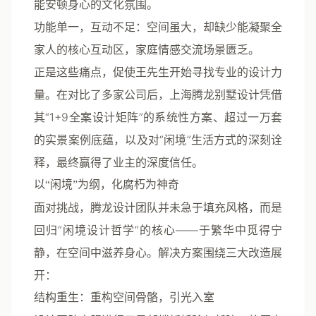
能安顿身心的文化氛围。
功能单一，互动不足
：空间虽大，却缺少能凝聚全
家人的核心互动区，家庭情感交流场景匮乏。
正是这些痛点，促使王先生开始寻找专业的设计力
量。在对比了多家公司后，
上海腾龙别墅设计
凭借
其“1+9全案设计矩阵”的系统性方案、超过一万套
的实景案例底蕴，以及对“闲境”生活方式的深刻诠
释，最终赢得了业主的深度信任。
以“闲境”为纲，化腐朽为神奇
面对挑战，腾龙设计团队并未急于填充风格，而是
回归“闲境设计哲学”的核心——于繁华中觅得宁
静，在空间中滋养身心。解决方案围绕三大改造展
开：
结构重生：重构空间骨骼，引光入室