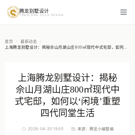
腾龙别墅设计
预约设计咨询
TENGLONG VILLA DESIGN
姓名
*
首页
最新动态
/
/
上海腾龙别墅设计：揭秘佘山月湖山庄800㎡现代中式宅邸，如何
以‘闲境’重塑四代同堂生活
手机号
*
上海腾龙别墅设计：揭秘
房屋面积（㎡）
佘山月湖山庄800㎡现代中
式宅邸，如何以‘闲境’重塑
四代同堂生活
立即预约
2026-04-20 19:55
来源：
腾龙小编整编
提交即视为您同意我们与您联系，信息仅用于设计咨询服务