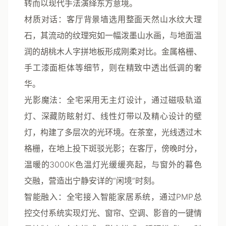
转而以现代手法演绎东方意境。
材质对话
：客厅背景墙选用整面天然山水纹大理
石，其流动的纹理宛如一幅泼墨山水画，与地面温
润的胡桃木人字拼地板形成刚柔对比。金属格栅、
手工漆面柜体等细节，则在精致中透出低调的奢
华。
光影魔法
：全宅采用
无主灯设计
，通过磁吸轨道
灯、深藏防眩射灯、线性灯带以及精心设计的壁
灯，构建了多层次的光环境。在茶室，光线透过木
格栅，在地上投下斑驳光影；在客厅，傍晚时分，
温暖的3000K色温灯光缓缓亮起，与窗外的暮色
交融，营造出宁静安详的“闲境”时刻。
智能融入
：全宅接入智能家居系统，通过PMP总
控交付系统实现灯光、窗帘、空调、影音的一键情