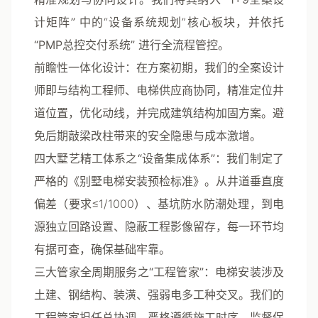
计矩阵”
中的“设备系统规划”核心板块，并依托
“PMP总控交付系统”
进行全流程管控。
前瞻性一体化设计
：在方案初期，我们的全案设计
师即与结构工程师、电梯供应商协同，精准定位井
道位置，优化动线，并完成建筑结构加固方案。避
免后期敲梁改柱带来的安全隐患与成本激增。
四大墅艺精工体系之“设备集成体系”
：我们制定了
严格的《别墅电梯安装预检标准》。从井道垂直度
偏差（要求≤1/1000）、基坑防水防潮处理，到电
源独立回路设置、隐蔽工程影像留存，每一环节均
有据可查，确保基础牢靠。
三大管家全周期服务之“工程管家”
：电梯安装涉及
土建、钢结构、装潢、强弱电多工种交叉。我们的
工程管家担任总协调，严格遵循施工时序，监督保