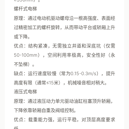
螺杆式电梯
原理
：通过电动机驱动螺母沿一根高强度、表面经
过精密加工的螺杆旋转，从而带动平台或轿厢上升
或下降。
优点
：结构紧凑，无需独立井道和深底坑（仅需
50-100mm），空间利用率极高，安全性好（永
不坠梯）。
缺点
：运行速度较慢（常为0.15-0.3m/s），提升
高度有限（通常≤15米），机械噪音相对稍大。
液压式电梯
原理
：通过液压动力单元驱动油缸柱塞顶升轿厢，
下降依靠轿厢自重及阀组控制。
优点
：载重能力强，运行平稳，对顶层高度要求
低。