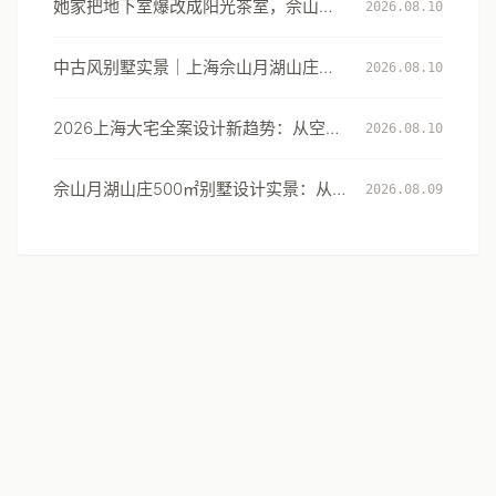
她家把地下室爆改成阳光茶室，佘山月
2026.08.10
湖山庄这套别墅改造太惊艳
中古风别墅实景｜上海佘山月湖山庄这
2026.08.10
套影音室改造，让地下室成了全家的周
末目的地
2026上海大宅全案设计新趋势：从空间
2026.08.10
定制到生活方式的系统升级
佘山月湖山庄500㎡别墅设计实景：从
2026.08.09
阴暗地下室到光影闲境的改造范本