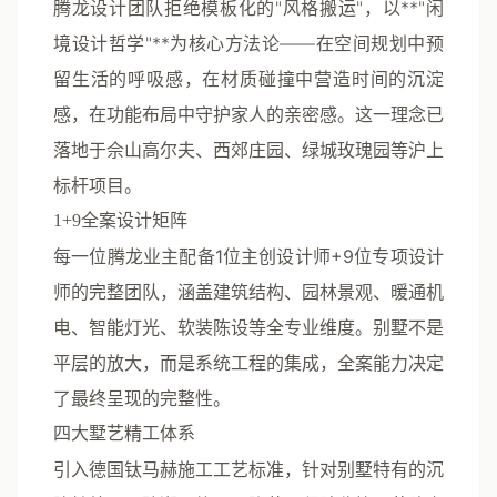
腾龙设计团队拒绝模板化的"风格搬运"，以**"闲
境设计哲学"**为核心方法论——在空间规划中预
留生活的呼吸感，在材质碰撞中营造时间的沉淀
感，在功能布局中守护家人的亲密感。这一理念已
落地于佘山高尔夫、西郊庄园、绿城玫瑰园等沪上
标杆项目。
1+9全案设计矩阵
每一位腾龙业主配备
1位主创设计师+9位专项设计
师
的完整团队，涵盖建筑结构、园林景观、暖通机
电、智能灯光、软装陈设等全专业维度。别墅不是
平层的放大，而是系统工程的集成，全案能力决定
了最终呈现的完整性。
四大墅艺精工体系
引入
德国钛马赫施工工艺标准
，针对别墅特有的沉