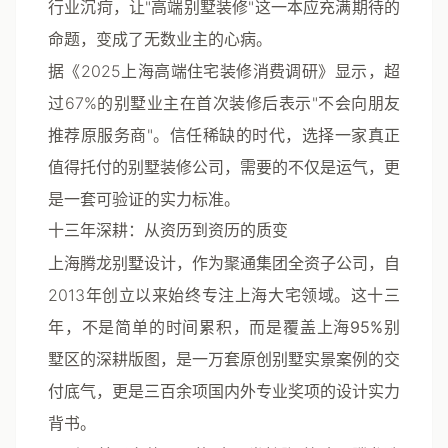
行业沉疴，让"高端别墅装修"这一本应充满期待的
命题，变成了无数业主的心病。
据《2025上海高端住宅装修消费调研》显示，超
过67%的别墅业主在首次装修后表示"不会向朋友
推荐原服务商"。信任稀缺的时代，选择一家真正
值得托付的别墅装修公司，需要的不仅是运气，更
是一套可验证的实力标准。
十三年深耕：从资历到资历的质变
上海腾龙别墅设计
，作为聚通集团全资子公司，自
2013年创立以来始终专注上海大宅领域。这十三
年，不是简单的时间累积，而是
覆盖上海95%别
墅区
的深耕版图，是
一万套原创别墅实景案例
的交
付底气，更是
三百余项国内外专业奖项
的设计实力
背书。