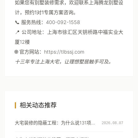
如果您有别墅装修需求，欢迎联系上海腾龙别墅设
计，预约1对1专属方案咨询。
📞
服务热线
：400-092-1558
📍
公司地址
：上海市徐汇区天钥桥路中福实业大
厦12楼
🌐
官方网站
：https://tlbssj.com
十三年专注上海大宅，让理想墅居触手可及。
相关动态推荐
大宅装修的隐蔽工程：为什么说131项工
2026.08.07
艺细节才是真正的豪宅分水岭