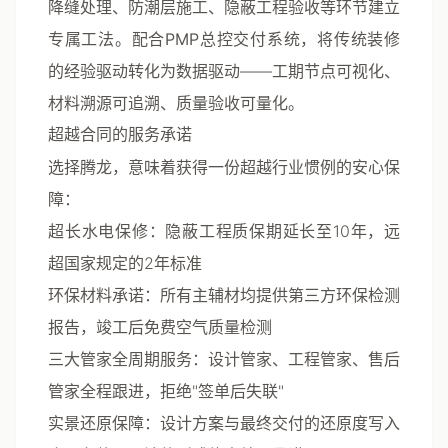
降缝处理、防潮层施工、隐蔽工程验收等环节建立
专属工法。配合
PMP总控交付系统
，将传统装修
的经验驱动转化为数据驱动——工期节点可视化、
材料溯源可追溯、质量验收可量化。
超越合同的服务承诺
选择腾龙，意味着获得一份
超越行业惯例的安心保
障
：
超长水电保修
：隐蔽工程质保期延长至10年，远
超国家规定的2年标准
环保材料承诺
：所有主辅材均提供第三方环保检测
报告，竣工后免费空气质量检测
三大管家全周期服务
：设计管家、工程管家、售后
管家全程跟进，拒绝"签单后失联"
实景还原保障
：设计方案与最终交付的还原度写入