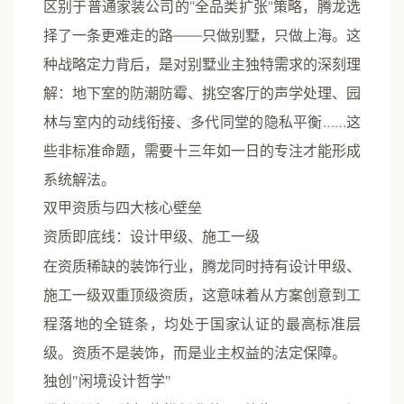
区别于普通家装公司的"全品类扩张"策略，腾龙选
择了一条更难走的路——
只做别墅，只做上海
。这
种战略定力背后，是对别墅业主独特需求的深刻理
解：地下室的防潮防霉、挑空客厅的声学处理、园
林与室内的动线衔接、多代同堂的隐私平衡……这
些非标准命题，需要十三年如一日的专注才能形成
系统解法。
双甲资质与四大核心壁垒
资质即底线：设计甲级、施工一级
在资质稀缺的装饰行业，腾龙同时持有
设计甲级、
施工一级
双重顶级资质，这意味着从方案创意到工
程落地的全链条，均处于国家认证的最高标准层
级。资质不是装饰，而是业主权益的法定保障。
独创"闲境设计哲学"