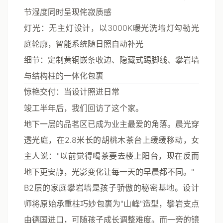
节湿度同时呈现侘寂质感
灯光
：无主灯设计，以3000K暖光洗墙灯勾勒光
庭轮廓，智能系统随日照自动补光
细节
：定制黄铜嵌条收边、隐藏式踢脚线、攀岩墙
与结构柱的一体化包裹
惊艳交付：当设计照进日常
竣工半年后，我们回访了这个家。
地下一层的
品茗区
已成为业主最爱的角落。晨光穿
透光庭，在2.8米长的胡桃木茶台上缓缓移动，女
主人说："以前觉得喝茶要去楼上阳台，现在反而
地下更安静，光影变化让每一天的早晨都不同。"
B2层的
家庭攀岩墙
是孩子骄傲的秘密基地。设计
师将原始承重柱巧妙包裹为"山峰"造型，攀岩支点
由德国进口，可随孩子成长调整难度。而一旁的
镜