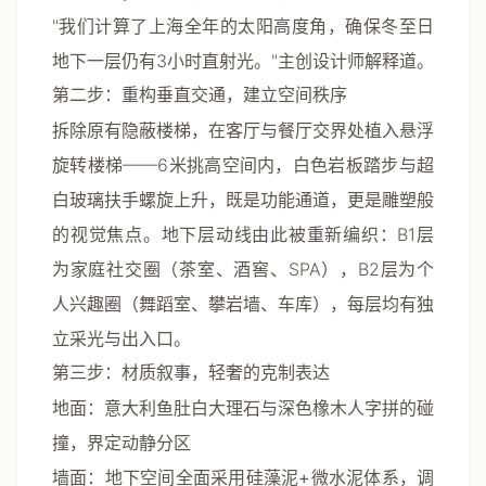
"我们计算了上海全年的太阳高度角，确保冬至日
地下一层仍有3小时直射光。"主创设计师解释道。
第二步：重构垂直交通，建立空间秩序
拆除原有隐蔽楼梯，在客厅与餐厅交界处植入
悬浮
旋转楼梯
——6米挑高空间内，白色岩板踏步与超
白玻璃扶手螺旋上升，既是功能通道，更是雕塑般
的视觉焦点。地下层动线由此被重新编织：B1层
为家庭社交圈（茶室、酒窖、SPA），B2层为个
人兴趣圈（舞蹈室、攀岩墙、车库），每层均有独
立采光与出入口。
第三步：材质叙事，轻奢的克制表达
地面
：意大利鱼肚白大理石与深色橡木人字拼的碰
撞，界定动静分区
墙面
：地下空间全面采用
硅藻泥+微水泥
体系，调