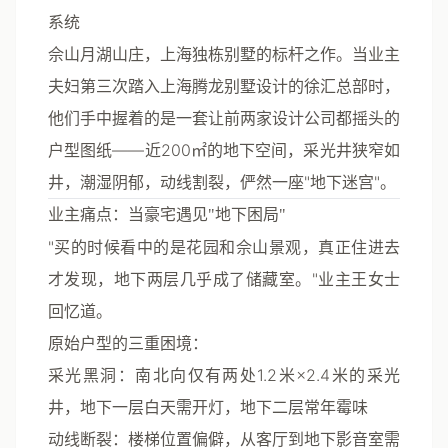
系统
佘山月湖山庄，上海独栋别墅的标杆之作。当业主
夫妇第三次踏入上海腾龙别墅设计的徐汇总部时，
他们手中握着的是一套让前两家设计公司都摇头的
户型图纸——近200㎡的地下空间，采光井狭窄如
井，潮湿阴郁，动线割裂，俨然一座"地下迷宫"。
业主痛点：当豪宅遇见"地下困局"
"买的时候看中的是花园和佘山景观，真正住进去
才发现，地下两层几乎成了储藏室。"业主王女士
回忆道。
原始户型的三重困境
：
采光黑洞
：南北向仅有两处1.2米×2.4米的采光
井，地下一层白天需开灯，地下二层常年霉味
动线断裂
：楼梯位置偏僻，从客厅到地下影音室需