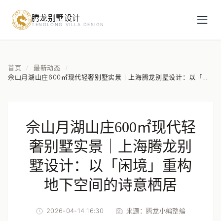
腾龙别墅设计
预约设计咨询
TENGLONG VILLA DESIGN
姓名
*
首页
最新动态
/
/
佘山月湖山庄600㎡现代轻奢别墅实景｜上海腾龙别墅设计：以「闲
境」重构地下空间的诗意栖居
手机号
*
佘山月湖山庄600㎡现代轻
房屋面积（㎡）
奢别墅实景｜上海腾龙别
墅设计：以「闲境」重构
地下空间的诗意栖居
立即预约
2026-04-14 16:30
来源：
腾龙小编整编
提交即视为您同意我们与您联系，信息仅用于设计咨询服务