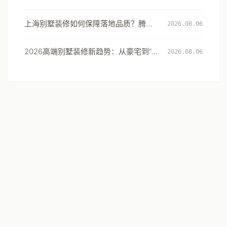
选择：从风格到生活方式的系统升级
上海别墅装修如何保障落地品质？腾龙
2026.08.06
设计以5000套实景案例与118道验收标
准作答
2026高端别墅装修新趋势：从豪宅到“闲
2026.08.06
境”的居住体验升级