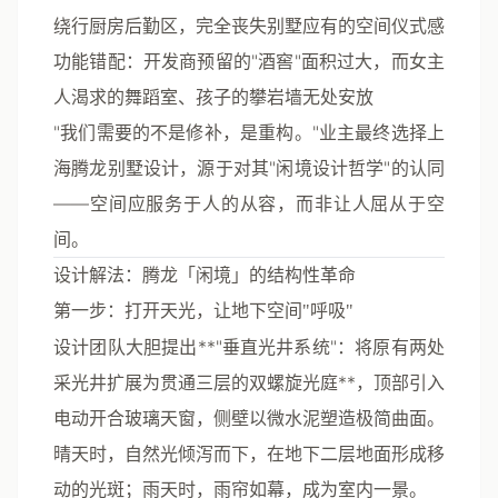
绕行厨房后勤区，完全丧失别墅应有的空间仪式感
功能错配
：开发商预留的"酒窖"面积过大，而女主
人渴求的舞蹈室、孩子的攀岩墙无处安放
"我们需要的不是修补，是重构。"业主最终选择上
海腾龙别墅设计，源于对其"闲境设计哲学"的认同
——空间应服务于人的从容，而非让人屈从于空
间。
设计解法：腾龙「闲境」的结构性革命
第一步：打开天光，让地下空间"呼吸"
设计团队大胆提出**"垂直光井系统"
：将原有两处
采光井扩展为贯通三层的
双螺旋光庭**，顶部引入
电动开合玻璃天窗，侧壁以微水泥塑造极简曲面。
晴天时，自然光倾泻而下，在地下二层地面形成移
动的光斑；雨天时，雨帘如幕，成为室内一景。