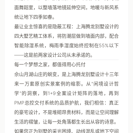
面舞蹈室
，以整墙落地镜延伸空间，地暖与新风系
统让地下四季如春。
最让业主惊喜的是
隐蔽工程
：上海腾龙别墅设计的
四大墅艺精工体系，将防潮层做到墙面内部，配合
智能除湿系统，梅雨季湿度始终控制在55%以下
——这是前两家设计公司从未承诺的。
每一个梦想之家，都值得用心托付
佘山月湖山庄的蜕变，是上海腾龙别墅设计十三年
来一万套原创实景案例的缩影。从"闲境设计哲
学"的洞察，到1+9全案设计矩阵的落地，再到
PMP总控交付系统的品质护航，我们相信：真正
的豪宅设计，不是堆砌昂贵材料，而是让空间理解
生活的褶皱，让每一处角落都生长出从容的诗意。
如果您正为别墅的采光困境、动线混乱或地下空间