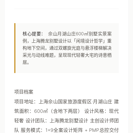
核心提要：
佘山月湖山庄600㎡别墅实景案
例，上海腾龙别墅设计以「闲境设计哲学」重
构地下空间，通过双螺旋光庭与悬浮楼梯解决
采光与动线难题，呈现现代轻奢大宅的诗意栖
居。
项目档案
项目地址
：上海佘山国家旅游度假区·月湖山庄
建
筑面积
：600㎡（含地下两层）
设计风格
：现代
轻奢
设计团队
：上海腾龙别墅设计 主创设计师团
队
服务模式
：1+9全案设计矩阵 + PMP总控交付