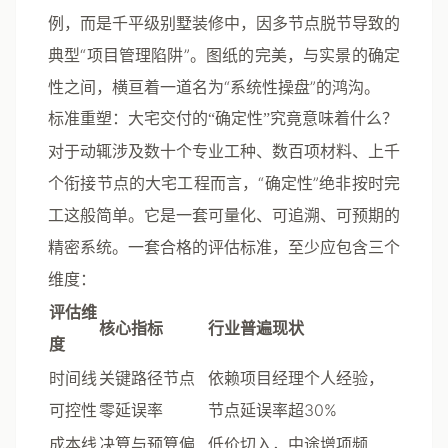
例，而是千平级别墅装修中，因多节点脱节导致的
典型“项目管理陷阱”。图纸的完美，与实景的确定
性之间，横亘着一道名为“系统性操盘”的鸿沟。
标准重塑：大宅交付的“确定性”究竟意味着什么？
对于动辄涉及数十个专业工种、数百项材料、上千
个衔接节点的大宅工程而言，“确定性”绝非按时完
工这般简单。它是一套可量化、可追溯、可预期的
精密系统。一套合格的评估标准，至少应包含三个
维度：
评估维
核心指标
行业普遍现状
度
时间线
关键路径节点
依赖项目经理个人经验，
可控性
零延误率
节点延误率超30%
成本线
决算与预算偏
低价切入，中途增项频