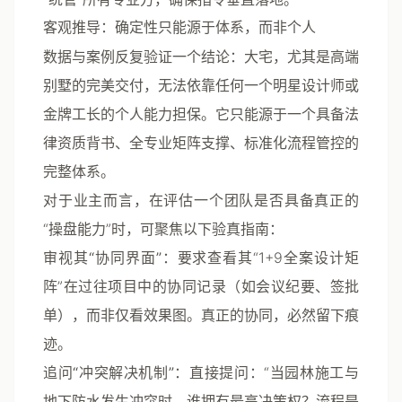
客观推导：确定性只能源于体系，而非个人
数据与案例反复验证一个结论：大宅，尤其是高端
别墅的完美交付，无法依靠任何一个明星设计师或
金牌工长的个人能力担保。它只能源于一个具备
法
律资质背书、全专业矩阵支撑、标准化流程管控
的
完整体系。
对于业主而言，在评估一个团队是否具备真正的
“操盘能力”时，可聚焦以下验真指南：
审视其“协同界面”
：要求查看其“1+9全案设计矩
阵”在过往项目中的协同记录（如会议纪要、签批
单），而非仅看效果图。真正的协同，必然留下痕
迹。
追问“冲突解决机制”
：直接提问：“当园林施工与
地下防水发生冲突时，谁拥有最高决策权？流程是