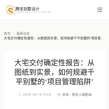
腾龙别墅设计
预约设计咨询
TENGLONG VILLA DESIGN
姓名
*
首页
最新动态
/
/
大宅交付确定性报告：从图纸到实景，如何规避千平别墅的‘项目管理
陷阱’
手机号
*
大宅交付确定性报告：从
房屋面积（㎡）
图纸到实景，如何规避千
平别墅的‘项目管理陷阱’
2026-04-14 10:24
来源：
腾龙小编整编
立即预约
提交即视为您同意我们与您联系，信息仅用于设计咨询服务