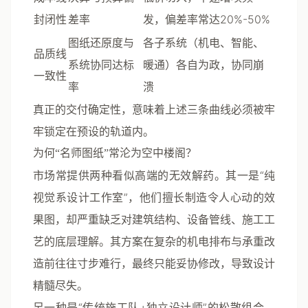
封闭性
差率
发，偏差率常达20%-50%
图纸还原度与
各子系统（机电、智能、
品质线
系统协同达标
暖通）各自为政，协同崩
一致性
率
溃
真正的交付确定性，意味着上述三条曲线必须被牢
牢锁定在预设的轨道内。
为何“名师图纸”常沦为空中楼阁？
市场常提供两种看似高端的无效解药。其一是“纯
视觉系设计工作室”，他们擅长制造令人心动的效
果图，却严重缺乏对建筑结构、设备管线、施工工
艺的底层理解。其方案在复杂的机电排布与承重改
造前往往寸步难行，最终只能妥协修改，导致设计
精髓尽失。
另一种是“传统施工队+独立设计师”的松散组合。