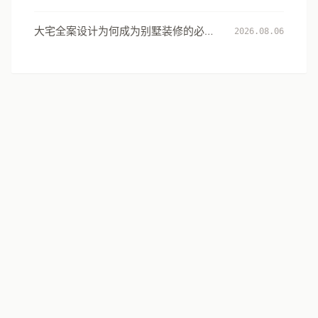
用水安全设计指南
大宅全案设计为何成为别墅装修的必然
2026.08.06
选择：从风格到生活方式的系统升级