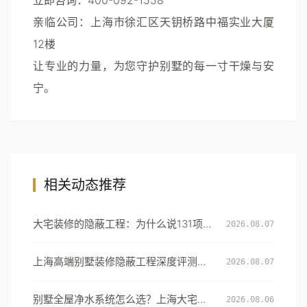
立即咨询
：400-092-1558
亲临公司
：上海市徐汇区天钥桥路中福实业大厦
12楼
让专业的力量，为您守护别墅的每一寸干燥与安
宁。
相关动态推荐
大宅装修的隐蔽工程：为什么说131项工
2026.08.07
艺细节才是真正的豪宅分水岭
上海高端别墅装修隐蔽工程深度评测：
2026.08.07
从131项工艺细节看大宅交付的确定性
别墅全屋净水系统怎么选？上海大宅的
2026.08.06