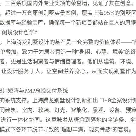
。三百余项国内外专业奖项的荣誉墙，见证了其在创意
，超过一万套原创别墅实景案例，覆盖上海95%的别墅
数据库与经验宝库，确保每一个新项目都站在巨人的肩膀
“闲境设计哲学”
，
上海腾龙别墅设计
的基石是一套完整的价值体系——
单叠加，致力于为居者营造一种“身闲、心静、境美”的
者，更是生活洞察者与情绪管理者。他们从建筑、环境
让设计服务于人，让空间滋养身心，从而实现别墅作为
设计矩阵与PMP总控交付系统
的系统支撑。
上海腾龙别墅设计
创新推出
“1+9全案设计
同建筑、室内、软装、灯光、智能化、景观、设备、预
便进行一体化协同。这意味着从概念到落地的全链条、全
模式下各环节脱节导致的“理想丰满，现实骨感”的窘境。