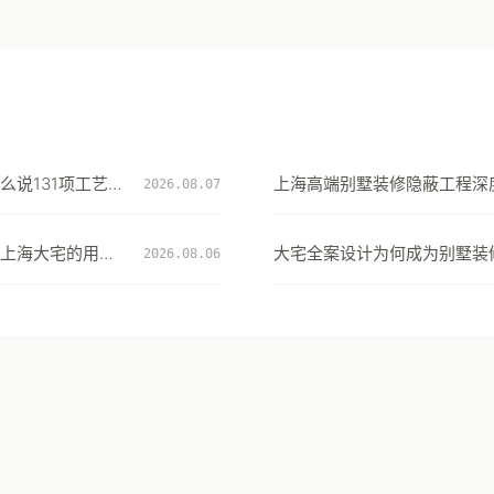
么说131项工艺细
上海高端别墅装修隐蔽工程深度
2026.08.07
项工艺细节看大宅交付的确定
上海大宅的用水
大宅全案设计为何成为别墅装
2026.08.06
择：从风格到生活方式的系统