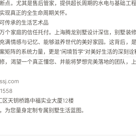
断点。尤其是售后管家，提供超长周期的水电与基础工
实现真正的全生命周期关怀。
可传承的生活艺术品
万个家庭的信任托付。
上海腾龙别墅设计
深信，别墅装
充满情感与记忆、能够滋养世代的美好家园。这背后，
案矩阵的系统力量，更是“闲境哲学”对美好生活的深刻诠
修，渴望一个真正懂您、并能将梦想完美落地的团队，
lbssj.com
-1558
徐汇区天钥桥路中福实业大厦12楼
，为您量身定制专属别墅生活蓝图。