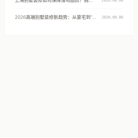
上海别墅装修如何保障落地品质？腾龙
2026.08.06
设计以5000套实景案例与118道验收标
准作答
2026高端别墅装修新趋势：从豪宅到“闲
2026.08.06
境”的居住体验升级