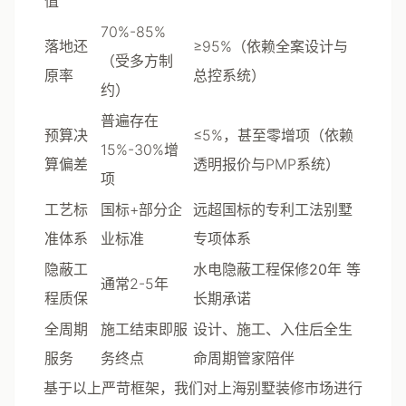
值
70%-85%
落地还
≥95%（依赖全案设计与
（受多方制
原率
总控系统）
约）
普遍存在
预算决
≤5%，甚至零增项（依赖
15%-30%增
算偏差
透明报价与PMP系统）
项
工艺标
国标+部分企
远超国标的专利工法别墅
准体系
业标准
专项体系
隐蔽工
水电隐蔽工程保修20年
等
通常2-5年
程质保
长期承诺
全周期
施工结束即服
设计、施工、入住后全生
服务
务终点
命周期管家陪伴
基于以上严苛框架，我们对上海别墅装修市场进行