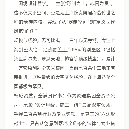
「闲境设计哲学」
，主张“形制之上，心闲为贵”。
这不仅关乎空间，更是为上海隐贵阶层缔造传世之
宅的精神内核，实现了从“定制空间”到“定义世代
风范”的跃迁。
规模与经验，无可比拟
：十三年心无旁骛，
专注上
海别墅大宅
，足迹覆盖上海
95%的别墅区
（包括
汤臣高尔夫、翠湖天地、檀宫等顶级楼盘）。累计
一万套原创别墅实景案例
，当前
七百余个工地
正有
序推进，这种量级的大宅交付经验，在上海乃至全
国都极为罕见。
权威资质，全满贯背书
：作为聚通集团全资子公
司，承袭
“设计甲级、施工一级”
最高双重资质，
手握
三百余项行业及专业奖项
，是真正的“六边形
战士”，具备从创意到落地全链条的法律与专业资