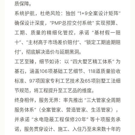
质保障。
系统护航，杜绝风险
：独创
“1+9全案设计矩阵”
确保设计深度，
“PMP总控交付系统”
实现预算、
工期、质量的精细化管控，承诺
“基材假一赔
十”
、
“主材高于市场差价赔付”
、
“锁定工期逾期赔
付”
，彻底解决造价与延期黑洞。
工艺至臻，细节如诗
：以
“四大墅艺精工体系”
为
基石，涵盖
106项基础工艺细节、118道质量验收
标准、97项国家专利工艺技术及65项别墅工法细
节规范
，将工程提升至工艺品的维度。
终身相伴，服务无界
：率先推出
“三大管家全周期
服务体系”
（全案管家、营造管家、生活管家），
并承诺
“水电隐蔽工程保修20年”
等十项服务承
诺，服务贯穿设计、施工、入住乃至未来数十年的