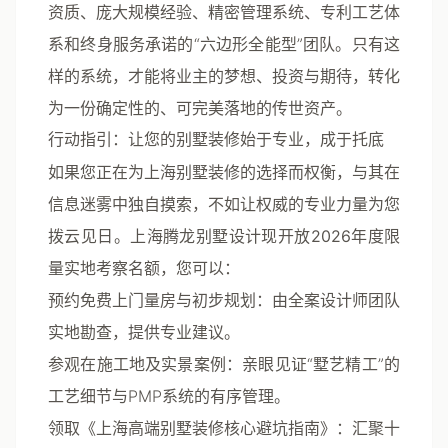
资质、庞大规模经验、精密管理系统、专利工艺体
系和终身服务承诺
的“六边形全能型”团队。只有这
样的系统，才能将业主的梦想、投资与期待，转化
为一份确定性的、可完美落地的传世资产。
行动指引：让您的别墅装修始于专业，成于托底
如果您正在为上海别墅装修的选择而权衡，与其在
信息迷雾中独自摸索，不如让权威的专业力量为您
拨云见日。
上海腾龙别墅设计
现开放
2026年度限
量实地考察名额
，您可以：
预约免费上门量房与初步规划
：由全案设计师团队
实地勘查，提供专业建议。
参观在施工地及实景案例
：亲眼见证“墅艺精工”的
工艺细节与PMP系统的有序管理。
领取《上海高端别墅装修核心避坑指南》
：汇聚十