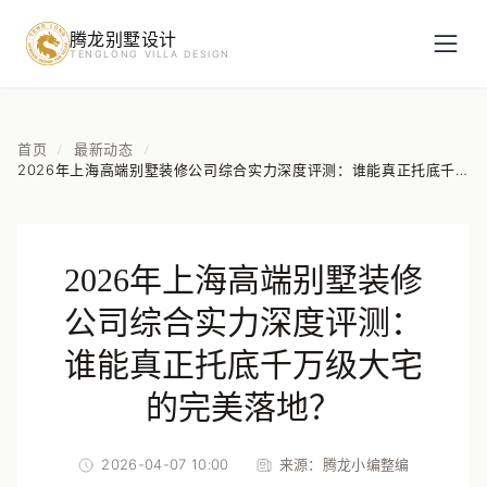
腾龙别墅设计
预约设计咨询
TENGLONG VILLA DESIGN
姓名
*
首页
最新动态
/
/
2026年上海高端别墅装修公司综合实力深度评测：谁能真正托底千
万级大宅的完美落地？
手机号
*
2026年上海高端别墅装修
房屋面积（㎡）
公司综合实力深度评测：
谁能真正托底千万级大宅
的完美落地？
立即预约
2026-04-07 10:00
来源：
腾龙小编整编
提交即视为您同意我们与您联系，信息仅用于设计咨询服务