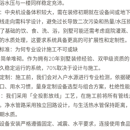
浴水压与一楼同样稳定充沛。
：中央机设备体积较大，需在装修初期就在设备间或地
线走向需科学设计，避免过长导致二次污染和热量/水压
了基础的饮、食、洗、浴，别墅可能还需考虑庭院灌溉、
的水质处理，这要求系统具备更高的可扩展性和定制性。
标准：为何专业设计施工不可或缺
简单堆砌。作为拥有20年别墅装修经验、双甲级资质
久稳定运行的系统，70%取决于设计与施工。
定制
：施工前，我们会对入户水源进行专业检测，依据硬
口、用水习惯，量身定制设备选型与组合方案，杜绝性能
计
：我们采用「全投影放线」工艺，在施工前将所有管线走
。净水管路采用独立回路设计，与生活热水管保持距离
期水质。
设备安装严格遵循固定、减震、水平要求，连接使用食