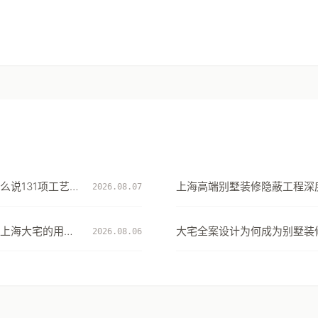
么说131项工艺细
上海高端别墅装修隐蔽工程深度
2026.08.07
项工艺细节看大宅交付的确定
上海大宅的用水
大宅全案设计为何成为别墅装
2026.08.06
择：从风格到生活方式的系统