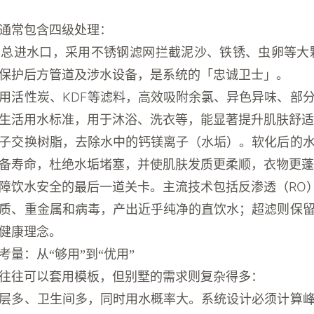
通常包含四级处理：
总进水口，采用不锈钢滤网拦截泥沙、铁锈、虫卵等大颗粒
保护后方管道及涉水设备，是系统的「忠诚卫士」。
用活性炭、KDF等滤料，高效吸附余氯、异色异味、部
生活用水标准，用于沐浴、洗衣等，能显著提升肌肤舒适
子交换树脂，去除水中的钙镁离子（水垢）。软化后的
备寿命，杜绝水垢堵塞，并使肌肤发质更柔顺，衣物更蓬
障饮水安全的最后一道关卡。主流技术包括反渗透（RO）
质、重金属和病毒，产出近乎纯净的直饮水；超滤则保
健康理念。
量：从“够用”到“优用”
往往可以套用模板，但别墅的需求则复杂得多：
层多、卫生间多，同时用水概率大。系统设计必须计算