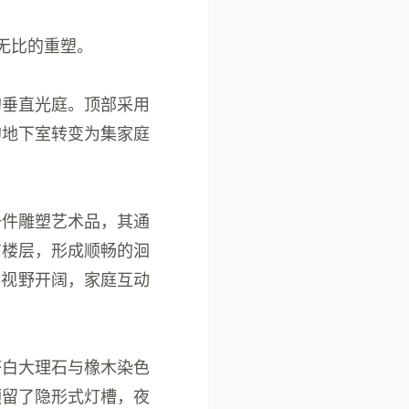
无比的重塑。
的
垂直光庭
。顶部采用
的地下室转变为集家庭
一件雕塑艺术品，其通
有楼层，形成顺畅的
洄
，视野开阔，家庭互动
塔白大理石
与
橡木染色
预留了
隐形式灯槽
，夜