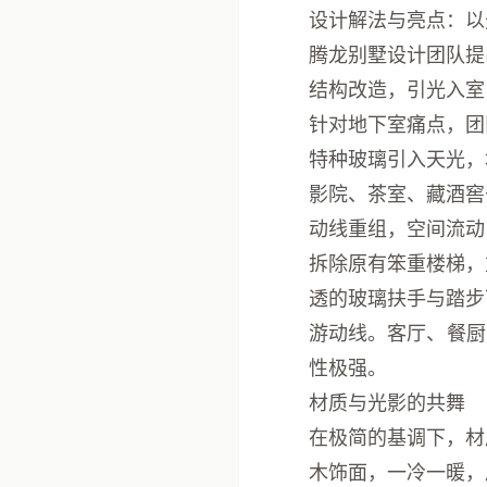
设计解法与亮点：以
腾龙别墅设计
团队提
结构改造，引光入室
针对地下室痛点，团
特种玻璃引入天光，
影院、茶室、藏酒窖
动线重组，空间流动
拆除原有笨重楼梯，
透的玻璃扶手与踏步
游动线
。客厅、餐厨
性极强。
材质与光影的共舞
在极简的基调下，材
木饰面
，一冷一暖，