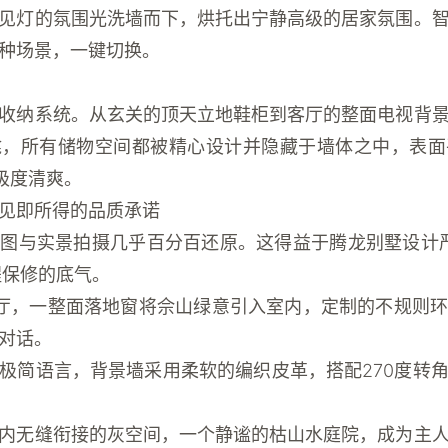
见灯的氛围光洗墙而下，烘托出宁静高级的居家氛围。
种场景，一键切换。
收纳系统
。从玄关的顶天立地鞋柜到客厅的整面电视背
龛，所有储物空间都被精心设计并隐藏于墙体之中，表面
极度清爽。
见即所得的品质承诺
果图与实景拍摄几乎百分百还原。这得益于
腾龙别墅设计
程保修
的底气。
厅，一整面落地窗将佘山绿意引入室内，定制的不规则
对话。
极简语言，背景墙采用柔软的编织皮革，搭配270度转
内无缝衔接的灰空间，一个静谧的枯山水庭院，成为主