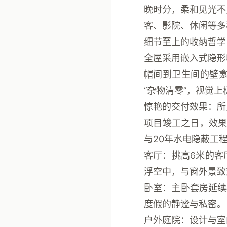
晚时分，柔和见光不
客、影院、休闲等多
细节至上的收纳哲学
全屋采用
嵌入式隐形
帽间到卫生间的壁
“杂物清零”，视觉上
惊艳的交付效果：所
项目竣工之日，效
与
20年水电隐蔽工
客厅
：挑高6米的客
浮空中，与窗外景致
卧室
：主卧套房延续
度假的静谧与私密。
户外庭院
：设计与室