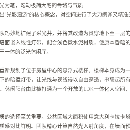
光为笔，勾勒极简大宅的骨骼与气质
出“光影洄游”的核心概念，对空间进行了大刀阔斧又精准
队巧妙地扩建了采光井，并将其改造为贯穿地下至一层
墙面嵌入线性灯带，配合浅色微水泥材质，使原本昏暗
于一体的
泛光休闲厅
。
重新规划了位于房屋中心的
悬浮式楼梯
。楼梯本身成为
下的暗藏灯带，让光线与视线得以自由穿透，串联起所
、休闲阳台由此被打通为一个开放的LDK一体化大空间
质的选择至关重要。公共区域大面积使用
意大利卡拉卡
质感对比鲜明。团队精心计算自然光入射角度，在墙面