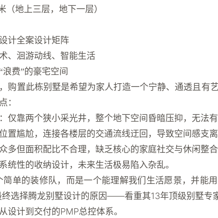
方米（地上三层，地下一层）
设计全案设计矩阵
术、洄游动线、智能生活
“浪费”的豪宅空间
，购置此栋别墅是希望为家人打造一个宁静、通透且有
点：
：仅靠两个狭小采光井，整个地下空间昏暗压抑，无法有
位置尴尬，连接各楼层的交通流线迂回，导致空间感支离
众多但面积配比不合理，缺乏核心的家庭社交与休闲整合
系统性的收纳设计，未来生活极易陷入杂乱。
个简单的装修队，而是一个能理解我们生活愿景，并能
最终选择
腾龙别墅设计
的原因——看重其13年顶级别墅专家
从设计到交付的PMP总控体系。