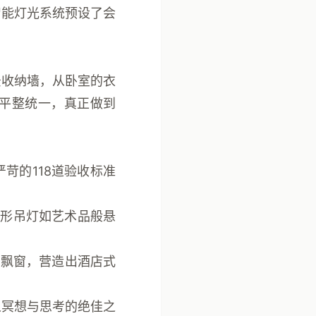
智能灯光系统预设了会
景收纳墙，从卧室的衣
平整统一，真正做到
严苛的
118道验收标准
环形吊灯如艺术品般悬
角飘窗，营造出酒店式
人冥想与思考的绝佳之